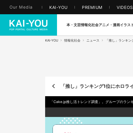
Our Media
KAI-YOU
PREMIUM
VIDEO
本・文芸
情報化社会
アニメ・漫画
イラス
KAI-YOU
情報化社会
ニュース
「推し」ランキン
「推し」ランキング1位にホロラ
「Cake.jp推し活トレンド調査」。グループのラン