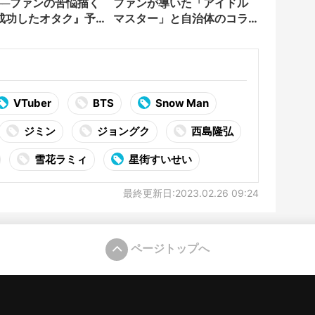
──ファンの苦悩描く
ファンが導いた「アイドル
成功したオタク』予
マスター」と自治体のコラ
ボ企画
VTuber
BTS
Snow Man
ジミン
ジョングク
西島隆弘
雪花ラミィ
星街すいせい
最終更新日:2023.02.26 09:24
ページトップへ