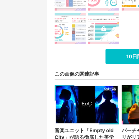
10
この画像の関連記事
音楽ユニット「Empty old
バーチ
City」が語る徹底した美学
リがリ