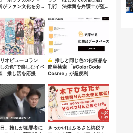
者がファン文化を分
刊行 法律面を弁護士が監
修
推しと同じ色の化粧品を
推しの色”で楽しむイベ
簡単検索 「#ColorCode
催 推し活を応援
Cosme」が超便利
きっかけはふるさと納税？