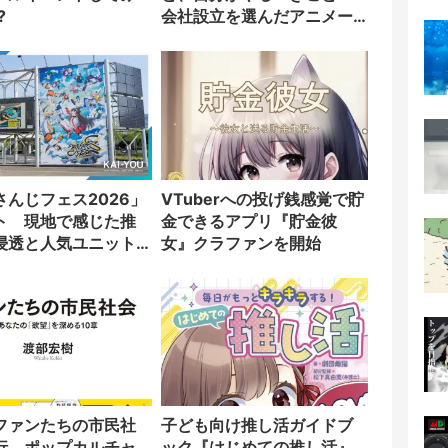
?
会社設立を選んだアニメー
ター「のをか」の胸中
さんじフェス2026」
VTuberへの投げ銭感覚で貯
ト 現地で感じた推
金できるアプリ『貯金彼
浸透と人気ユニット
女』クラファンを開始
OES」の勢い
ファンたちの市民社
子ども向け推し活ガイドブ
行 ポップカルチャ
ック『はじめての推し活』