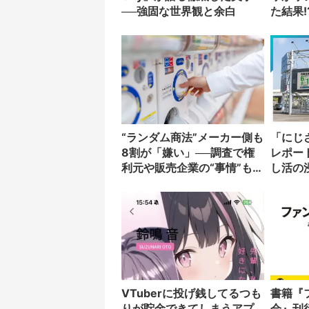
──強固な世界観と余白
た結果!
“ランダム商法”メーカー側も
「にじ
8割が「嫌い」──調査で権
レポー
利元や販売企業の“事情”も判
し活の
明
「HER
VTuberに投げ銭してるつも
書籍『
りが貯金できてしまうアプ
会』刊