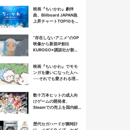
映画『ちいかわ』劇伴
曲、Biilboard JAPAN急
上昇チャートTOP10を半
分占拠
“存在しないアニメ”のOP
映像から新規IP創出
KUROGO×講談社が新プ
ロジェクト始動
映画『ちいかわ』でモモ
ンガを嫌いになった人へ
──それでも愛される理由
と可能性
数十万本ヒットの成人向
けゲームの開発者、
Steamでの売上を国内銀
行から受取拒否されたと
報告
歴代セガハードが腕時計
に メガドライブ、セガ