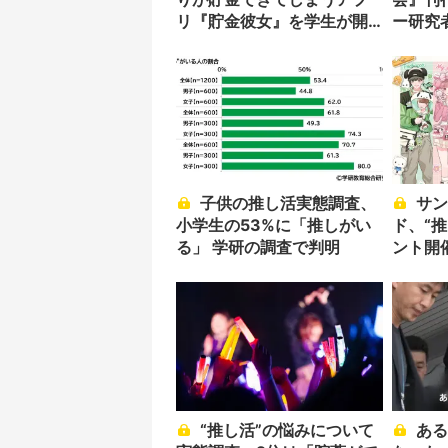
リ『貯金彼女』を学生が開
ー研究
発
析
子供の推し活実態調査、
サンリオピューロラン
小学生の53%に「推しがい
ド、“
る」 学研の調査で判明
ント開
“推し活”の悩みについて
ある日、推しが犯罪者に