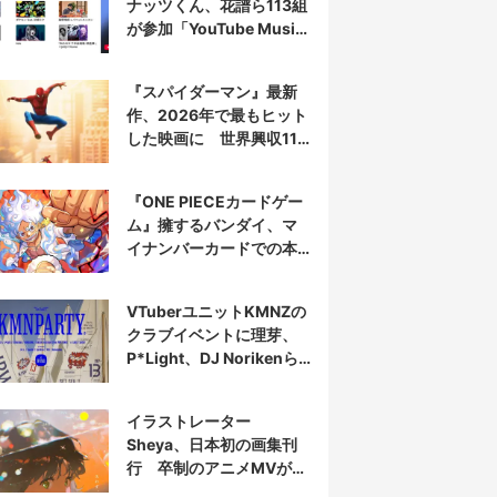
ナッツくん、花譜ら113組
が参加「YouTube Music
Weekend」開催
『スパイダーマン』最新
作、2026年で最もヒット
した映画に 世界興収11
億ドル突破
『ONE PIECEカードゲー
ム』擁するバンダイ、マ
イナンバーカードでの本
人認証を導入
VTuberユニットKMNZの
クラブイベントに理芽、
P*Light、DJ Norikenら
出演
イラストレーター
Sheya、日本初の画集刊
行 卒制のアニメMVが話
題の新鋭