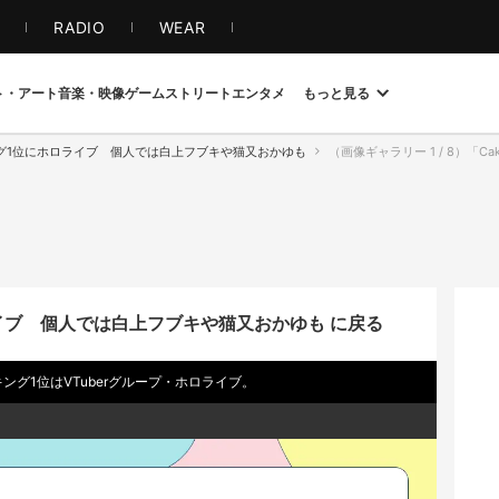
S
RADIO
WEAR
ト・アート
音楽・映像
ゲーム
ストリート
エンタメ
もっと見る
グ1位にホロライブ 個人では白上フブキや猫又おかゆも
（画像ギャラリー 1 / 8）「Cake.j
イブ 個人では白上フブキや猫又おかゆも に戻る
キング1位はVTuberグループ・ホロライブ。