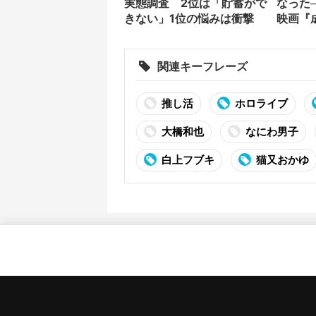
実態調査 2位は「貯蓄がで
なった
きない」1位の悩みは衝撃
映画『
告公開
関連キーフレーズ
推し活
ホロライブ
大橋和也
なにわ男子
白上フブキ
猫又おかゆ