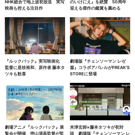
NHK総合で地上波初放送 実写
のいけにえ』を絶賛 50周年
映画も控える注目作
迎える傑作の鑑賞を薦める
『ルックバック』実写映画化
劇場版『チェンソーマン レゼ
監督に是枝裕和、原作者 藤本タ
篇』コラボアパレルがFREAK’S
ツキも歓喜
STOREに登場
劇場アニメ『ルックバック』展
米津玄師×藤本タツキが初対
覧会が開催 押山清高監督が監
談 劇場版『チェンソーマン レ