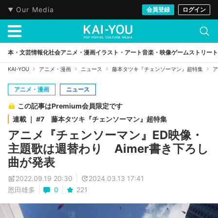
Our Media
会員登録
ログイン
本・文芸
情報化社会
アニメ・漫画
イラスト・アート
音楽・映像
ゲーム
ストリート
KAI-YOU
アニメ・漫画
ニュース
藤本タツキ『チェンソーマン』超特集
ア
アニメ・漫画
ニュース
この記事はPremium会員限定です
連載 ｜ #7 藤本タツキ『チェンソーマン』超特集
アニメ『チェンソーマン』ED映像・
主題歌は週替わり Aimer書き下ろし
曲が発表
2022.09.19 20:30
2024.03.13 17:41
恩田雄多
0
221