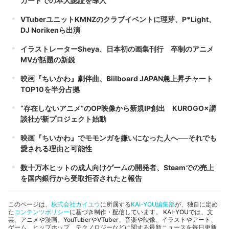
カードでの本人認証を導入
VTuberユニットKMNZのクラブイベントに理芽、P*Light、
DJ Norikenら出演
イラストレーターSheya、日本初の画集刊行 卒制のアニメ
MVが話題の新鋭
映画『ちいかわ』劇伴曲、Biilboard JAPAN急上昇チャート
TOP10を半分占拠
“存在しないアニメ”のOP映像から新規IP創出 KUROGO×講
談社が新プロジェクト始動
映画『ちいかわ』でモモンガを嫌いになった人へ──それでも
愛される理由と可能性
数十万本ヒットの成人向けゲームの開発者、Steamでの売上
を国内銀行から受取拒否されたと報告
このページは、
株式会社カイユウ
に所属する
KAI-YOU編集部
が、独自に定め
た
コンテンツポリシー
に基づき制作・配信しています。 KAI-YOUでは、文
芸、アニメや漫画、YouTuberやVTuber、音楽や映像、イラストやアート、
ゲーム、ヒップホップ、テクノロジーなどに関する最新ニュースを毎日更新