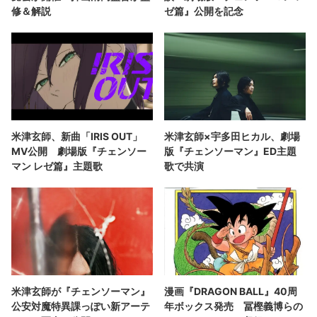
修＆解説
ゼ篇』公開を記念
米津玄師、新曲「IRIS OUT」
米津玄師×宇多田ヒカル、劇場
MV公開 劇場版『チェンソー
版『チェンソーマン』ED主題
マン レゼ篇』主題歌
歌で共演
米津玄師が『チェンソーマン』
漫画『DRAGON BALL』40周
公安対魔特異課っぽい新アーテ
年ボックス発売 冨樫義博らの