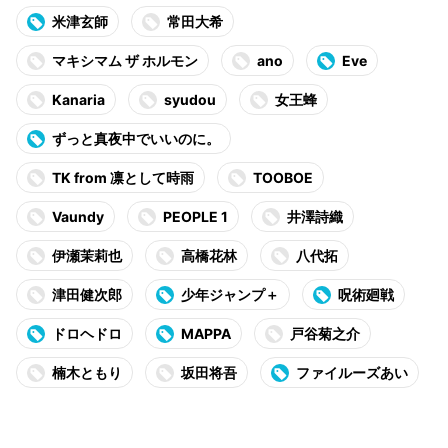
米津玄師
常田大希
マキシマム ザ ホルモン
ano
Eve
Kanaria
syudou
女王蜂
ずっと真夜中でいいのに。
TK from 凛として時雨
TOOBOE
Vaundy
PEOPLE 1
井澤詩織
伊瀬茉莉也
高橋花林
八代拓
津田健次郎
少年ジャンプ＋
呪術廻戦
ドロヘドロ
MAPPA
戸谷菊之介
楠木ともり
坂田将吾
ファイルーズあい