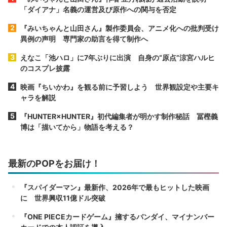
「ダイアナ」名義の運営及び原作への関与を否定
『みいちゃんと山田さん』製作委員会、アニメ化への批判受け
異例の声明 専門家の助言を得て制作へ
えなこ「池ハロ」に7年ぶりに出演 自身の“原点”涼宮ハルヒ
のコスプレ披露
映画『ちいかわ』を観る前に予習しよう 世界観設定や主要キ
ャラを解説
『HUNTER×HUNTER』初代編集者が明かす制作秘話 冨樫義
博は「描いてから」物語を考える？
最新のPOPをお届け！
『スパイダーマン』最新作、2026年で最もヒットした映画
に 世界興収11億ドル突破
『ONE PIECEカードゲーム』擁するバンダイ、マイナンバー