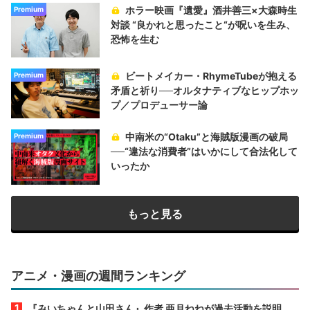
ホラー映画『遺愛』酒井善三×大森時生
Premium
対談 “良かれと思ったこと“が呪いを生み、
恐怖を生む
ビートメイカー・RhymeTubeが抱える
Premium
矛盾と祈り──オルタナティブなヒップホッ
プ／プロデューサー論
中南米の“Otaku”と海賊版漫画の破局
Premium
──“違法な消費者”はいかにして合法化して
いったか
もっと見る
アニメ・漫画の週間ランキング
『みいちゃんと山田さん』作者 亜月ねねが過去活動を説明