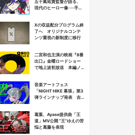
五十嵐祐貴監督が語る、
現代のヒーロー像──手塚
治虫『リボンの騎士』の
衝撃を再演する
Xの収益配分プログラム終
了へ オリジナルコンテ
ンツ重視の新制度に移行
二宮和也主演の映画『8番
出口』金曜ロードショー
で地上波初放送 本編ノ
ーカット
音楽アートフェス
「NIGHT HIKE 幕張」第3
弾ラインナップ発表 吉
田夜世、KAIRUIほか40組
葛葉、Ayase提供曲「王
道」MV公開 “王”ゆえの苦
悩と葛藤を表現