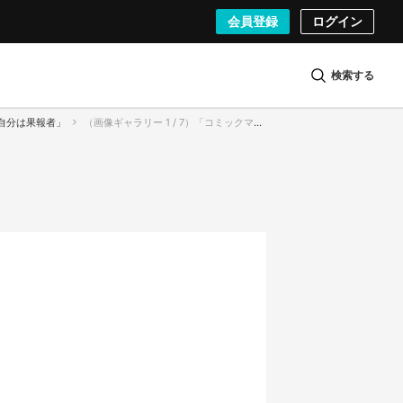
会員登録
ログイン
検索する
自分は果報者」
（画像ギャラリー 1 / 7）「コミックマーケット100」に出展した羽海野チカさんのサークル「海の近くの遊園地」／撮影はKAI-YOU.net編集部