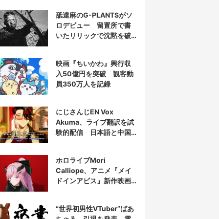
舐達麻のG-PLANTSがソ
ロデビュー 留置所で書
いたリリックで沈黙を破
る
映画『ちいかわ』興行収
入50億円を突破 観客動
員350万人を記録
にじさんじEN Vox
Akuma、ライブ翻訳を試
験的配信 日本語と中国
語の字幕をリアルタイム
表示
ホロライブMori
Calliope、アニメ『メイ
ドインアビス』新作映画
の主題歌を担当
“世界初男性VTuber”ばあ
ちゃる、引退を発表 電