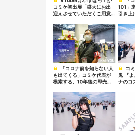
VTuberぶいすぽっ！が
「コミックマーケット
コミケ初出展「盛大にお出
101」
迎えさせていただくご用意
引き上
を」
「コロナ前を知らない人
コミケに遊びに来た吸血
も出てくる」コミケ代表が
鬼 『
模索する、10年後の即売会
ナのコ
の在り方
か！