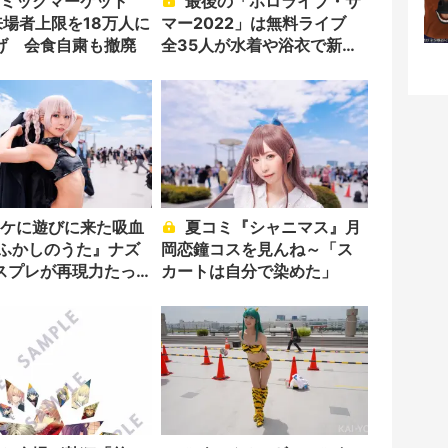
最後の「ホロライブ・サ
来場者上限を18万人に
マー2022」は無料ライブ
げ 会食自粛も撤廃
全35人が水着や浴衣で新曲
披露
夏コミ『シャニマス』月
よふかしのうた』ナズ
岡恋鐘コスを見んね～「ス
スプレが再現力たっ
カートは自分で染めた」