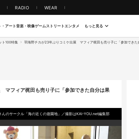
S
RADIO
WEAR
ト・アート
音楽・映像
ゲーム
ストリート
エンタメ
もっと見る
ト100特集
羽海野チカが23年ぶりコミケ出展 マフィア梶田も売り子に「参加できた
展 マフィア梶田も売り子に「参加できた自分は果
のサークル「海の近くの遊園地」／撮影はKAI-YOU.net編集部