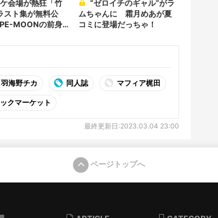
“ゼロイチのギャル“がラ
ラスト集が無料公
ムちゃんに 霜月めあが夏
PE-MOONの前身サ
コミに登場だっちゃ！
羽海野チカ
同人誌
マフィア梶田
ックマーケット
最終更新日:2023.03.04 23:00
ページトップへ