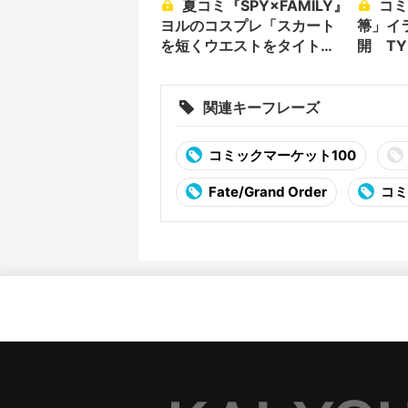
夏コミ『SPY×FAMILY』
コミケ会場が熱狂「竹
ヨルのコスプレ「スカート
箒」イ
を短くウエストをタイト
開 TY
に」
ークル
関連キーフレーズ
コミックマーケット100
Fate/Grand Order
コミ