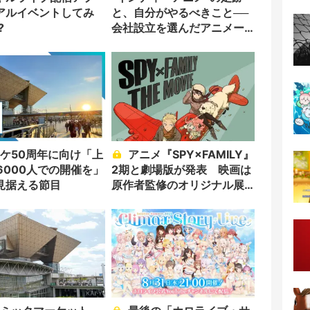
アルイベントしてみ
と、自分がやるべきこと──
?
会社設立を選んだアニメー
ター「のをか」の胸中
アニメ『SPY×FAMILY』
6000人での開催を」
2期と劇場版が発表 映画は
見据える節目
原作者監修のオリジナル展
開