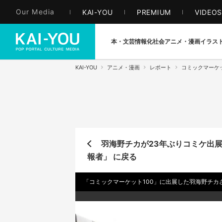
Our Media
KAI-YOU
PREMIUM
VIDEO
本・文芸
情報化社会
アニメ・漫画
イラス
KAI-YOU
アニメ・漫画
レポート
コミックマーケッ
羽海野チカが23年ぶりコミケ出
報者」 に戻る
「コミックマーケット100」に出展した羽海野チカさん