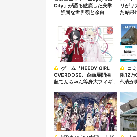
City」が語る徹底した美学
リがリ
──強固な世界観と余白
た結果!
ゲーム『NEEDY GIRL
コミケ50周年に向け「上
OVERDOSE』企画展開催
限12万
超てんちゃん等身大フィギ
代表が
ュア降臨