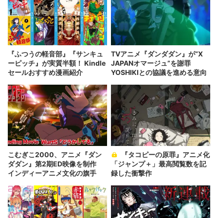
『ふつうの軽音部』『サンキュ
TVアニメ『ダンダダン』が“X
ーピッチ』が実質半額！ Kindle
JAPANオマージュ”を謝罪
セールおすすめ漫画紹介
YOSHIKIとの協議を進める意向
こむぎこ2000、アニメ『ダン
『タコピーの原罪』アニメ化
ダダン』第2期ED映像を制作
「ジャンプ＋」最高閲覧数を記
インディーアニメ文化の旗手
録した衝撃作