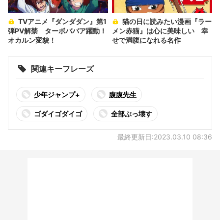
TVアニメ『ダンダダン』第1
猫の日に読みたい漫画『ラー
弾PV解禁 ターボババア躍動！
メン赤猫』は心に美味しい 幸
オカルン変貌！
せで満腹になれる名作
関連キーフレーズ
少年ジャンプ+
腹腹先生
ゴダイゴダイゴ
全部ぶっ壊す
最終更新日:2023.03.10 08:36