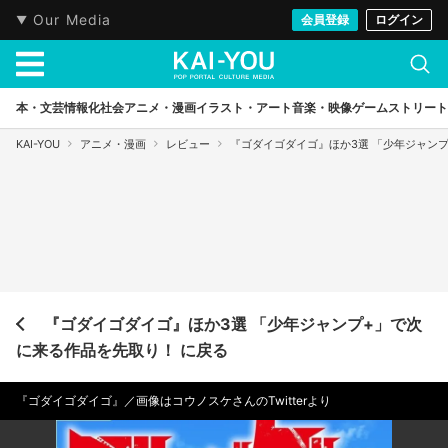
Our Media
会員登録
ログイン
本・文芸
情報化社会
アニメ・漫画
イラスト・アート
音楽・映像
ゲーム
ストリート
KAI-YOU
アニメ・漫画
レビュー
『ゴダイゴダイゴ』ほか3選 「少年ジャン
『ゴダイゴダイゴ』ほか3選 「少年ジャンプ+」で次
に来る作品を先取り！ に戻る
『ゴダイゴダイゴ』／画像はコウノスケさんのTwitterより