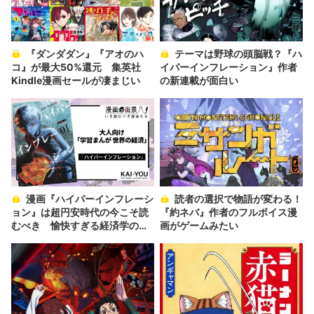
『ダンダダン』『アオのハ
テーマは野球の頭脳戦？『ハ
コ』が最大50%還元 集英社
イパーインフレーション』作者
Kindle漫画セールが凄まじい
の新連載が面白い
漫画『ハイパーインフレーシ
読者の選択で物語が変わる！
ョン』は超円安時代の今こそ読
『約ネバ』作者のフルボイス漫
むべき 愉快すぎる経済学の入
画がゲームみたい
門書