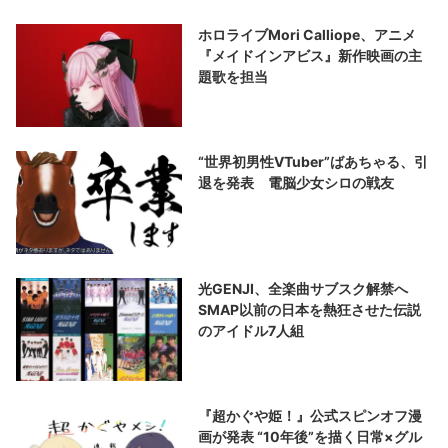
ホロライブMori Calliope、アニメ
『メイドインアビス』新作映画の主
題歌を担当
“世界初男性VTuber”ばあちゃる、引
退を発表 電脳少女シロの戦友
光GENJI、全楽曲サブスク解禁へ
SMAP以前の日本を熱狂させた伝説
のアイドル7人組
『超かぐや姫！』公式スピンオフ漫
画が発表 “10年後”を描く日常×グル