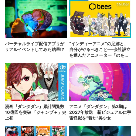
バーチャルライブ配信アプリが
“インディーアニメ“の足跡と、
リアルイベントしてみた結果!?
自分がやるべきこと──会社設立
を選んだアニメーター「のを
か」の胸中
漫画『ダンダダン』累計閲覧数
アニメ『ダンダダン』第3期は
10億回を突破 「ジャンプ＋」史
2027年放送 新ビジュアルに宇
上初
宙怪獣を“着た”美少女