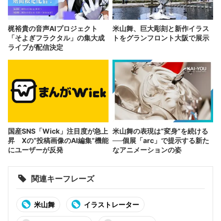
梶裕貴の音声AIプロジェクト
米山舞、巨大彫刻と新作イラス
「そよぎフラクタル」の集大成
トをグランフロント大阪で展示
ライブが配信決定
国産SNS「Wick」注目度が急上
米山舞の表現は“変身”を続ける
昇 Xの“投稿画像のAI編集”機能
──個展「arc」で提示する新た
にユーザーが反発
なアニメーションの姿
関連キーフレーズ
米山舞
イラストレーター