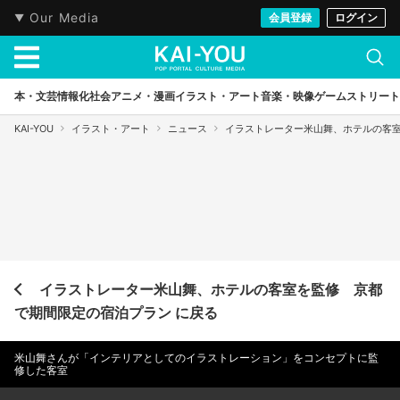
Our Media
会員登録
ログイン
本・文芸
情報化社会
アニメ・漫画
イラスト・アート
音楽・映像
ゲーム
ストリート
KAI-YOU
イラスト・アート
ニュース
イラストレーター米山舞、ホテルの客
イラストレーター米山舞、ホテルの客室を監修 京都
で期間限定の宿泊プラン に戻る
米山舞さんが「インテリアとしてのイラストレーション」をコンセプトに監
修した客室