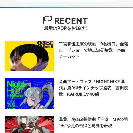
RECENT
最新のPOPをお届け！
二宮和也主演の映画『8番出口』金曜
ロードショーで地上波初放送 本編
ノーカット
音楽アートフェス「NIGHT HIKE 幕
張」第3弾ラインナップ発表 吉田夜
世、KAIRUIほか40組
葛葉、Ayase提供曲「王道」MV公開
“王”ゆえの苦悩と葛藤を表現