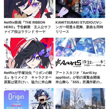
Netflix映画『THE RIBBON
KAMITSUBAKI STUDIOのVシ
HERO』予告解禁 主人公サフ
ンガー明透＆琶舞、新曲を同時
ァイア役はラランド サーヤ
リリース
Netflixが手塚治虫『リボンの騎
アートスタジオ「AartS by
士』をリメイク キャラクター
applibot」が初の展覧会開催
原案は望月けい、協力に米山舞
米山舞ら「SSS」所属作家の作
品も展示