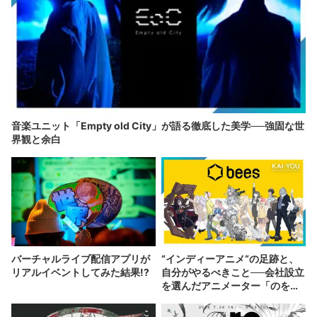
音楽ユニット「Empty old City」が語る徹底した美学──強固な世
界観と余白
バーチャルライブ配信アプリが
“インディーアニメ“の足跡と、
リアルイベントしてみた結果!?
自分がやるべきこと──会社設立
を選んだアニメーター「のを
か」の胸中