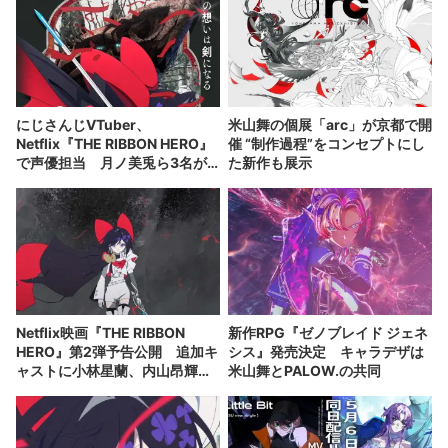
にじさんじVTuber、
米山舞の個展「arc」が京都で開
Netflix『THE RIBBON HERO』
催 “制作過程”をコンセプトにし
で声優担当 月ノ美兎ら3名が
た新作も展示
出演
Netflix映画『THE RIBBON
新作RPG『ゼノブレイド ジェネ
HERO』第2弾予告公開 追加キ
シス』発売決定 キャラデザは
ャストに小林星蘭、内山昂輝、
米山舞とPALOW.の共同
新谷真弓