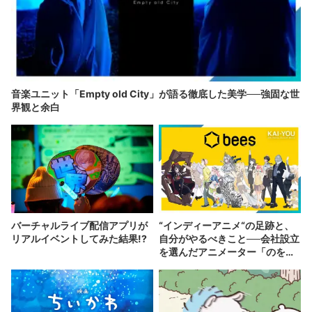
音楽ユニット「Empty old City」が語る徹底した美学──強固な世
界観と余白
バーチャルライブ配信アプリが
“インディーアニメ“の足跡と、
リアルイベントしてみた結果!?
自分がやるべきこと──会社設立
を選んだアニメーター「のを
か」の胸中