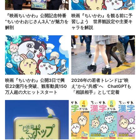
『映画ちいかわ』公開記念特番
映画『ちいかわ』を観る前に予
“ちいかわおじさん3人”が魅力を
習しよう 世界観設定や主要キ
解剖
ャラを解説
映画『ちいかわ』公開3日で興
2026年の若者トレンドは“映
収22億円を突破、観客動員150
え”から“共感”へ ChatGPTも
万人超の大ヒットスタート
「相談相手」として定着