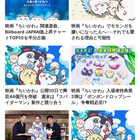
映画『ちいかわ』関連楽曲、
映画『ちいかわ』でモモンガを
Biilboard JAPAN急上昇チャー
嫌いになった人へ──それでも愛
トTOP10を半分占拠
される理由と可能性
映画『ちいかわ』公開10日で興
映画『ちいかわ』入場者特典第
収44億円を突破 週末は『スパ
2弾は「ボンボンドロップシー
イダーマン』新作と競り合う
ル」 争奪戦必至!?