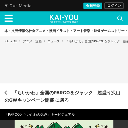
Our Media
会員登録
ログイン
本・文芸
情報化社会
アニメ・漫画
イラスト・アート
音楽・映像
ゲーム
ストリート
KAI-YOU
アニメ・漫画
ニュース
「ちいかわ」全国のPARCOをジャック 超
「ちいかわ」全国のPARCOをジャック 超盛り沢山
のGWキャンペーン開催 に戻る
「PARCOとちいかわのG.W.」キービジュアル