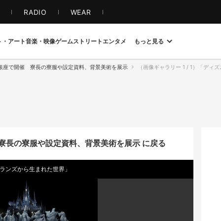
S
RADIO
WEAR
ト・アート
音楽・映像
ゲーム
ストリート
エンタメ
もっと見る
銀座で開催 寮長の寮服や設定資料、背景美術を展示
（画像ギャラリー 1 / 1）「ディ
寮長の寮服や設定資料、背景美術を展示 に戻る
ィランズから生まれた世界」