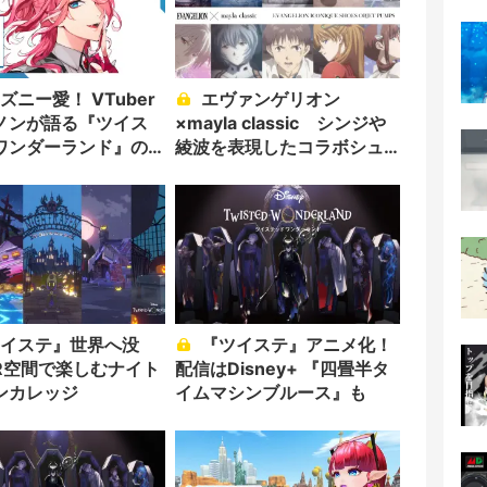
エヴァンゲリオン
ノンが語る『ツイス
×mayla classic シンジや
ワンダーランド』の
綾波を表現したコラボシュ
ーズ
『ツイステ』アニメ化！
VR空間で楽しむナイト
配信はDisney+ 『四畳半タ
ンカレッジ
イムマシンブルース』も