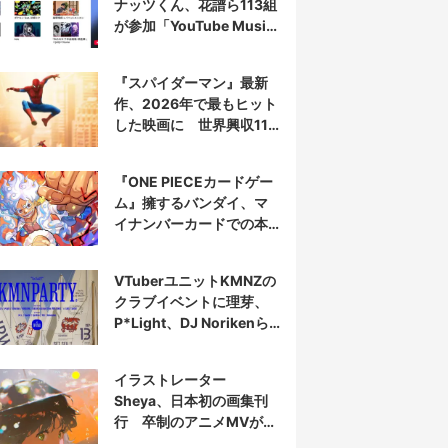
ナッツくん、花譜ら113組
が参加「YouTube Music
Weekend」開催
『スパイダーマン』最新
作、2026年で最もヒット
した映画に 世界興収11
億ドル突破
『ONE PIECEカードゲー
ム』擁するバンダイ、マ
イナンバーカードでの本
人認証を導入
VTuberユニットKMNZの
クラブイベントに理芽、
P*Light、DJ Norikenら
出演
イラストレーター
Sheya、日本初の画集刊
行 卒制のアニメMVが話
題の新鋭