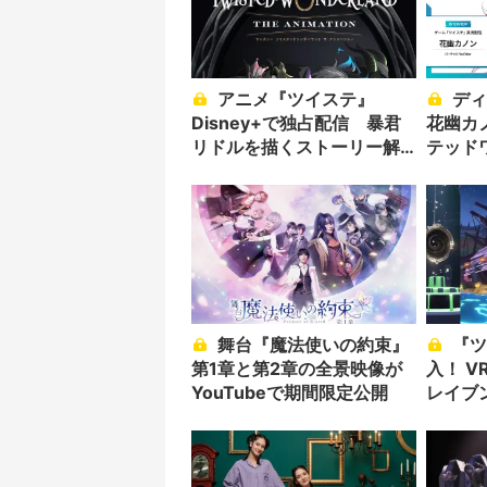
アニメ『ツイステ』
ディズニー愛！ VTuber
Disney+で独占配信 暴君
花幽カ
リドルを描くストーリー解
テッド
禁
魅力
舞台『魔法使いの約束』
『ツイステ』世界へ没
第1章と第2章の全景映像が
入！ 
YouTubeで期間限定公開
レイブ