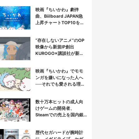
映画『ちいかわ』劇伴
曲、Biilboard JAPAN急
上昇チャートTOP10を半
分占拠
“存在しないアニメ”のOP
映像から新規IP創出
KUROGO×講談社が新プ
ロジェクト始動
映画『ちいかわ』でモモ
ンガを嫌いになった人へ
──それでも愛される理由
と可能性
数十万本ヒットの成人向
けゲームの開発者、
Steamでの売上を国内銀
行から受取拒否されたと
報告
歴代セガハードが腕時計
に メガドライブ、セガ