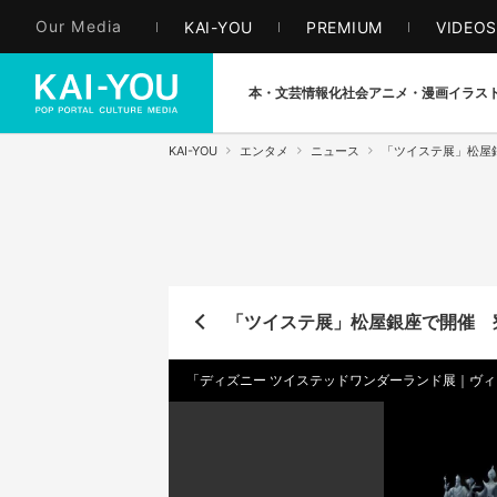
Our Media
KAI-YOU
PREMIUM
VIDEO
本・文芸
情報化社会
アニメ・漫画
イラス
KAI-YOU
エンタメ
ニュース
「ツイステ展」松屋
「ツイステ展」松屋銀座で開催 
「ディズニー ツイステッドワンダーランド展｜ヴ