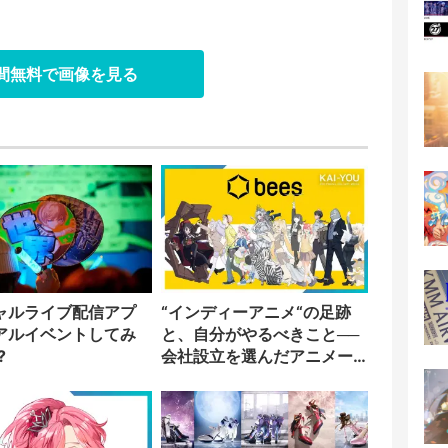
日間無料で画像を見る
ャルライブ配信アプ
“インディーアニメ“の足跡
アルイベントしてみ
と、自分がやるべきこと──
?
会社設立を選んだアニメー
ター「のをか」の胸中