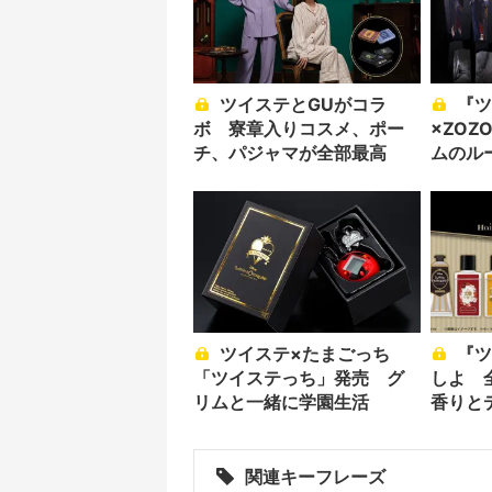
ツイステとGUがコラ
『ツイステ』
ボ 寮章入りコスメ、ポー
×ZOZ
チ、パジャマが全部最高
ムのル
全43種
ツイステ×たまごっち
『ツイステ』でヘアケア
「ツイステっち」発売 グ
しよ 
リムと一緒に学園生活
香りと
てこい
関連キーフレーズ