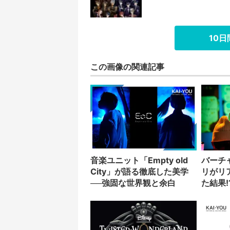
10
この画像の関連記事
音楽ユニット「Empty old
バーチ
City」が語る徹底した美学
リがリ
──強固な世界観と余白
た結果!