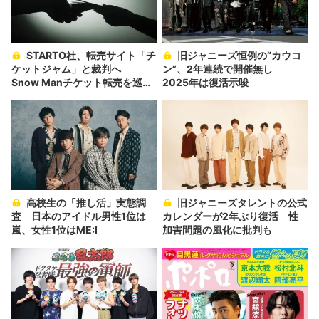
STARTO社、転売サイト「チ
旧ジャニーズ恒例の“カウコ
ケットジャム」と裁判へ
ン”、2年連続で開催無し
Snow Manチケット転売を巡っ
2025年は復活示唆
て
高校生の「推し活」実態調
旧ジャニーズタレントの公式
査 日本のアイドル男性1位は
カレンダーが2年ぶり復活 性
嵐、女性1位はME:I
加害問題の風化に批判も