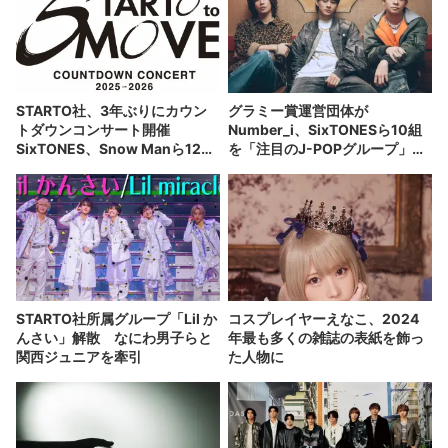
STARTO社、3年ぶりにカウン
グラミー賞運営団体が
トダウンコンサート開催
Number_i、SixTONESら10組
SixTONES、Snow Manら12組
を「注目のJ-POPグループ」に
出演
選出
STARTO社所属グループ「Lil か
コスプレイヤーえなこ、2024
んさい」解散 なにわ男子らと
年最も多くの雑誌の表紙を飾っ
関西ジュニアを牽引
た人物に