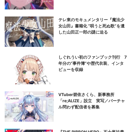
テレ東のモキュメンタリー『魔法少
女山田』書籍化 “唄うと死ぬ歌”を遺
した山田正一郎の謎に迫る
しぐれうい初のファンブック刊行 7
年分の“事件簿”や歴代衣装、インタ
ビューを収録
VTuber碧依さくら、新事務所
「re;ALIZE」設立 実写／バーチャ
ル問わず配信者を募集
『THE RIBBON HERO』五十嵐祐貴