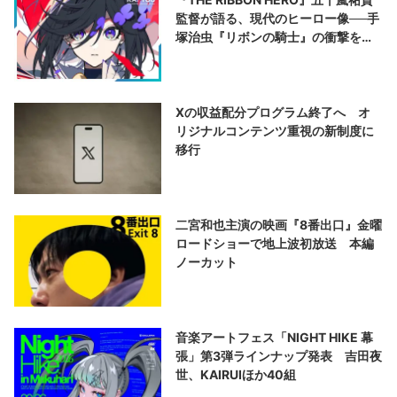
監督が語る、現代のヒーロー像──手
塚治虫『リボンの騎士』の衝撃を再
演する
Xの収益配分プログラム終了へ オ
リジナルコンテンツ重視の新制度に
移行
二宮和也主演の映画『8番出口』金曜
ロードショーで地上波初放送 本編
ノーカット
音楽アートフェス「NIGHT HIKE 幕
張」第3弾ラインナップ発表 吉田夜
世、KAIRUIほか40組