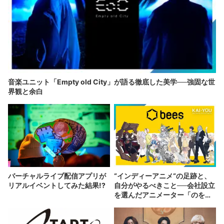
音楽ユニット「Empty old City」が語る徹底した美学──強固な世
界観と余白
バーチャルライブ配信アプリが
“インディーアニメ“の足跡と、
リアルイベントしてみた結果!?
自分がやるべきこと──会社設立
を選んだアニメーター「のを
か」の胸中