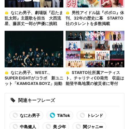
なにわ男子、劇場版『忍たま
男性アイドル誌『ポポロ』休
乱太郎』主題歌を担当 大西流
刊、32年の歴史に幕 STARTO
星、藤原丈一郎が声優に挑戦
社のタレントを多数掲載
なにわ男子、WEST.、
STARTO社所属アーティス
SUPER EIGHTがコラボ 新ユニ
ト、チャリティCD発売 収益は
ット「KAMIGATA BOYZ」始動
能登半島地震の被災者に寄付
関連キーフレーズ
なにわ男子
TikTok
トレンド
中島健人
美 少年
関ジャニ∞