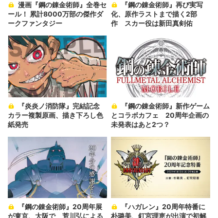
漫画『鋼の錬金術師』全巻セ
『鋼の錬金術師』再び実写
ール！ 累計8000万部の傑作ダ
化、原作ラストまで描く2部
ークファンタジー
作 スカー役は新田真剣佑
『炎炎ノ消防隊』完結記念
『鋼の錬金術師』新作ゲーム
カラー複製原画、描き下ろし色
とコラボカフェ 20周年企画の
紙発売
未発表はあと2つ？
『鋼の錬金術師』20周年展
『ハガレン』20周年特番に
が東京、大阪で 荒川弘による
朴璐美、釘宮理恵が出演で初解