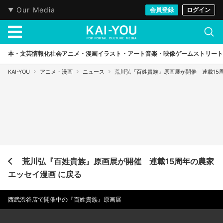
Our Media
会員登録
ログイン
本・文芸
情報化社会
アニメ・漫画
イラスト・アート
音楽・映像
ゲーム
ストリート
KAI-YOU
アニメ・漫画
ニュース
荒川弘『百姓貴族』原画展が開催 連載15
荒川弘『百姓貴族』原画展が開催 連載15周年の農家
エッセイ漫画 に戻る
西武渋谷店で開催中の『百姓貴族』原画展