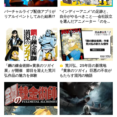
バーチャルライブ配信アプリが
“インディーアニメ“の足跡と、
リアルイベントしてみた結果!?
自分がやるべきこと──会社設立
を選んだアニメーター「のを
か」の胸中
「鋼の錬金術師×黄泉のツガイ
荒川弘、25年目の新境地
展」が開催 節目を迎えた荒川
『黄泉のツガイ』 巨悪の不在が
弘作品の魅力を体験
もたらす混沌の物語