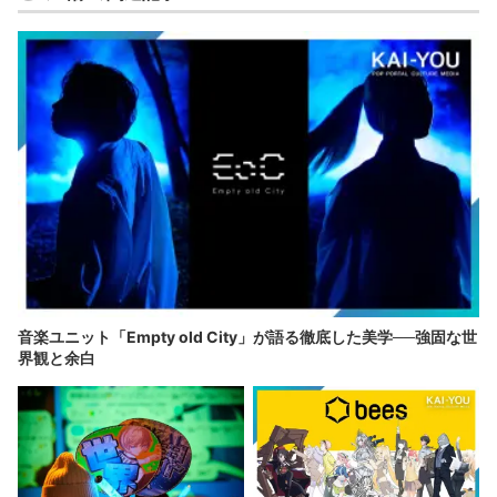
音楽ユニット「Empty old City」が語る徹底した美学──強固な世
界観と余白