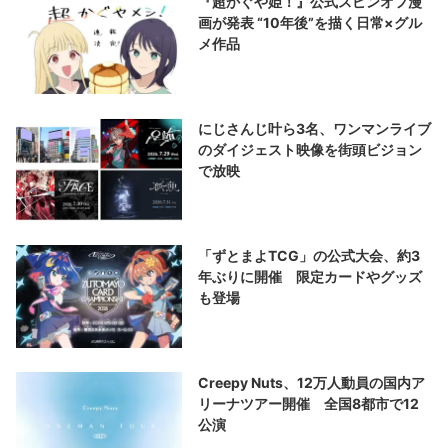
『超かぐや姫！』公式スピンオフ漫
画が発表 “10年後”を描く日常×グル
メ作品
にじさんじ叶ら3名、ワンマンライブ
のダイジェスト映像を街頭ビジョン
で放映
「ずとまよTCG」の公式大会、約3
年ぶりに開催 限定カードやグッズ
も登場
Creepy Nuts、12万人動員の国内ア
リーナツアー開催 全国8都市で12
公演