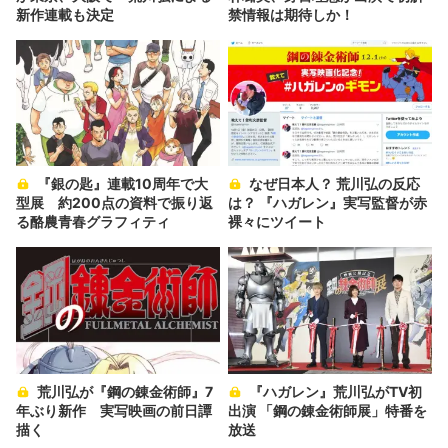
新作連載も決定
禁情報は期待しか！
『銀の匙』連載10周年で大
なぜ日本人？ 荒川弘の反応
型展 約200点の資料で振り返
は？ 『ハガレン』実写監督が赤
る酪農青春グラフィティ
裸々にツイート
荒川弘が『鋼の錬金術師』7
『ハガレン』荒川弘がTV初
年ぶり新作 実写映画の前日譚
出演 「鋼の錬金術師展」特番を
描く
放送