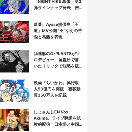
「NIGHT HIKE 幕張」第3
弾ラインナップ発表 吉
田夜世、KAIRUIほか40組
葛葉、Ayase提供曲「王
道」MV公開 “王”ゆえの苦
悩と葛藤を表現
舐達麻のG-PLANTSがソ
ロデビュー 留置所で書
いたリリックで沈黙を破
る
映画『ちいかわ』興行収
入50億円を突破 観客動
員350万人を記録
にじさんじEN Vox
Akuma、ライブ翻訳を試
験的配信 日本語と中国
語の字幕をリアルタイム