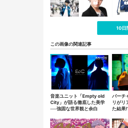
10
この画像の関連記事
音楽ユニット「Empty old
バーチ
City」が語る徹底した美学
リがリ
──強固な世界観と余白
た結果!