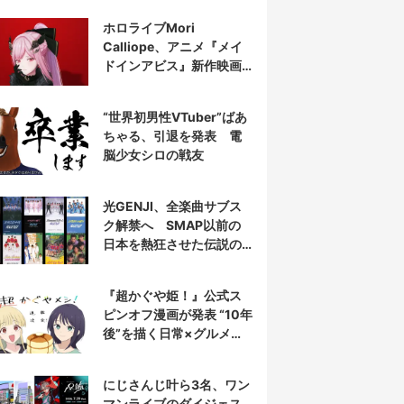
表示
ホロライブMori
Calliope、アニメ『メイ
ドインアビス』新作映画
の主題歌を担当
“世界初男性VTuber”ばあ
ちゃる、引退を発表 電
脳少女シロの戦友
光GENJI、全楽曲サブス
ク解禁へ SMAP以前の
日本を熱狂させた伝説の
アイドル7人組
『超かぐや姫！』公式ス
ピンオフ漫画が発表 “10年
後”を描く日常×グルメ作
品
にじさんじ叶ら3名、ワン
マンライブのダイジェス