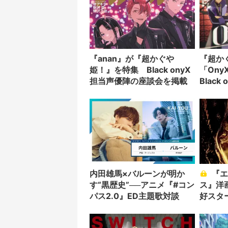
『anan』が『超かぐや
『超か
姫！』を特集 Black onyX
「On
担当声優陣の座談会を掲載
Blac
楽曲
内田雄馬×バルーンが明か
『エイリアン：ロムル
す“黒歴史”──アニメ『#コン
ス』洋
パス2.0』ED主題歌対談
好スタ
ぎる宣