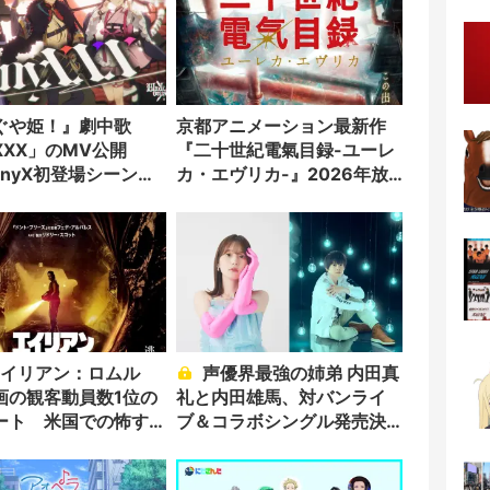
ぐや姫！』劇中歌
京都アニメーション最新作
yXXX」のMV公開
『二十世紀電氣目録-ユーレ
k onyX初登場シーンの
カ・エヴリカ-』2026年放
送決定
声優界最強の姉弟 内田真
画の観客動員数1位の
礼と内田雄馬、対バンライ
ート 米国での怖す
ブ＆コラボシングル発売決
伝も話題に
定