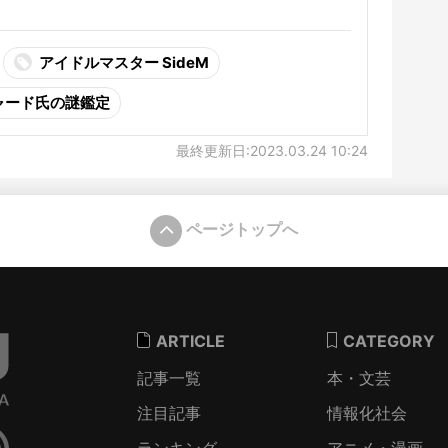
アイドルマスター SideM
ャード氏の謎鑑定
最終更新日:2023.03.24 10:24
ページトップへ
ARTICLE
CATEGORY
記事一覧
本・文芸
注目記事
情報化社会
ランキング
アニメ・漫画