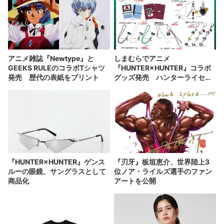
アニメ雑誌『Newtype』と
しまむらでアニメ
GEEKS RULEのコラボTシャツ
『HUNTER×HUNTER』コラボ
発売 歴代の表紙をプリント
グッズ発売 ハンターライセン
スがシール手帳に
『HUNTER×HUNTER』ゲンス
『刃牙』板垣恵介、世界陸上3
ルーの眼鏡、サングラスとして
位ノア・ライルズ選手のファン
商品化
アートを公開