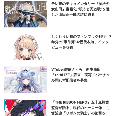
テレ東のモキュメンタリー『魔法少
女山田』書籍化 “唄うと死ぬ歌”を遺
した山田正一郎の謎に迫る
しぐれうい初のファンブック刊行 7
年分の“事件簿”や歴代衣装、インタ
ビューを収録
VTuber碧依さくら、新事務所
「re;ALIZE」設立 実写／バーチャ
ル問わず配信者を募集
『THE RIBBON HERO』五十嵐祐貴
監督が語る、現代のヒーロー像──手
塚治虫『リボンの騎士』の衝撃を再