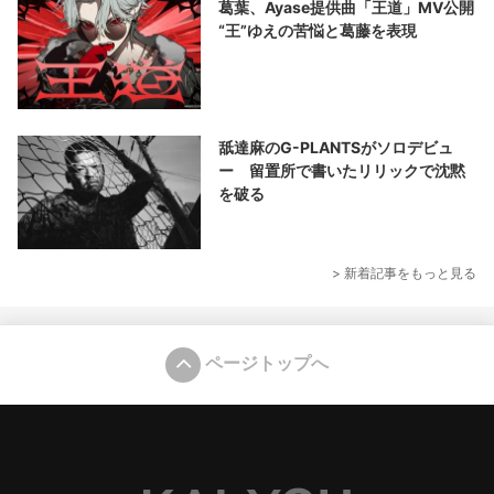
葛葉、Ayase提供曲「王道」MV公開
“王”ゆえの苦悩と葛藤を表現
舐達麻のG-PLANTSがソロデビュ
ー 留置所で書いたリリックで沈黙
を破る
> 新着記事をもっと見る
ページトップへ