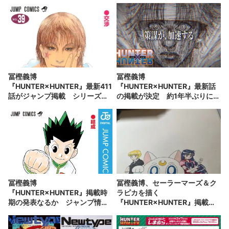
冨樫義博
冨樫義博
『HUNTER×HUNTER』最新411
『HUNTER×HUNTER』最新話
話がジャンプ掲載 シリーズ累
の掲載が決定 約1年半ぶりに連
計1億部を突破
載再開か
冨樫義博
冨樫義博、セーラーマーズ＆ク
『HUNTER×HUNTER』掲載時
ラピカを描く
期の発表なるか ジャンプ情報
『HUNTER×HUNTER』掲載時
番組が4月27日に配信
期にも言及