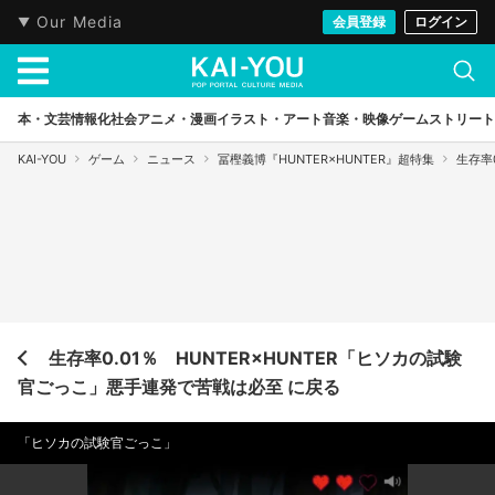
Our Media
会員登録
ログイン
本・文芸
情報化社会
アニメ・漫画
イラスト・アート
音楽・映像
ゲーム
ストリート
KAI-YOU
ゲーム
ニュース
冨樫義博『HUNTER×HUNTER』超特集
生存率
生存率0.01％ HUNTER×HUNTER「ヒソカの試験
官ごっこ」悪手連発で苦戦は必至 に戻る
「ヒソカの試験官ごっこ」