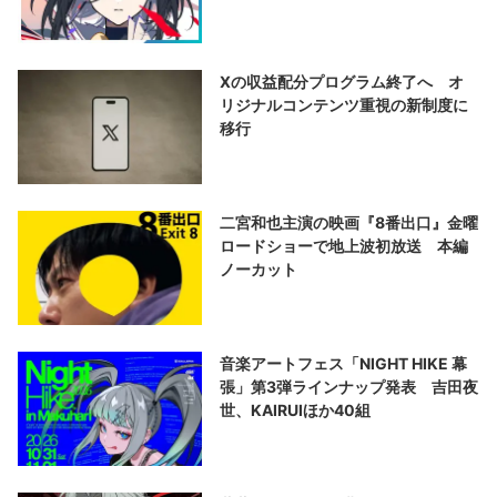
演する
Xの収益配分プログラム終了へ オ
リジナルコンテンツ重視の新制度に
移行
二宮和也主演の映画『8番出口』金曜
ロードショーで地上波初放送 本編
ノーカット
音楽アートフェス「NIGHT HIKE 幕
張」第3弾ラインナップ発表 吉田夜
世、KAIRUIほか40組