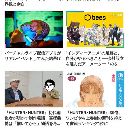
界観と余白
バーチャルライブ配信アプリが
“インディーアニメ“の足跡と、
リアルイベントしてみた結果!?
自分がやるべきこと──会社設立
を選んだアニメーター「のを
か」の胸中
『HUNTER×HUNTER』初代編
『HUNTER×HUNTER』39巻、
集者が明かす制作秘話 冨樫義
ワンピや村上春樹の新刊を抑え
博は「描いてから」物語を考え
て書籍ランキング1位に
る？