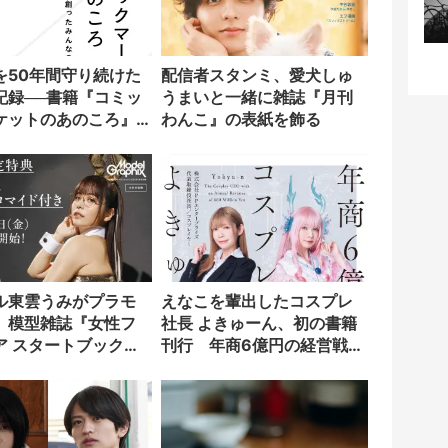
を50年間守り続けた
配信者スタンミ、愛犬しゅ
記録──書籍『コミッ
うまいと一緒に雑誌『月刊
ケットのあのころ』
わんこ』の表紙を飾る
ル東雲うみがプラモ
えなこを輩出したコスプレ
 模型雑誌『女性フ
社長 よきゅーん、初の書籍
ア スタートブック』
刊行 年商6億円の経営戦略
に
を明かす