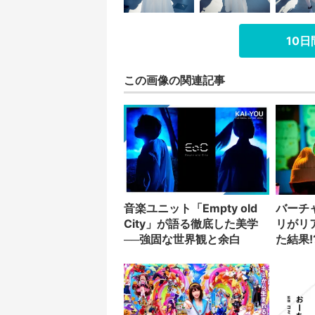
10
この画像の関連記事
音楽ユニット「Empty old
バーチ
City」が語る徹底した美学
リがリ
──強固な世界観と余白
た結果!