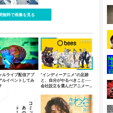
日間無料で画像を見る
ャルライブ配信アプ
“インディーアニメ“の足跡
アルイベントしてみ
と、自分がやるべきこと──
?
会社設立を選んだアニメー
ター「のをか」の胸中