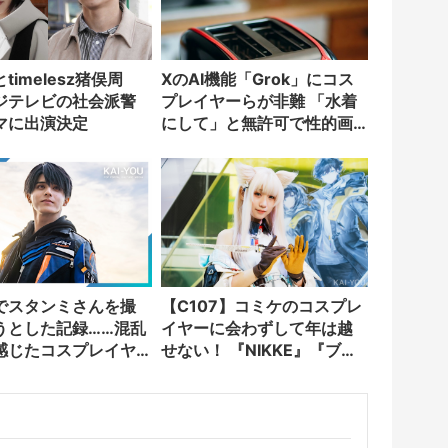
timelesz猪俣周
XのAI機能「Grok」にコス
ジテレビの社会派警
プレイヤーらが非難 「水着
マに出演決定
にして」と無許可で性的画
像を生成
でスタンミさんを撮
【C107】コミケのコスプレ
うとした記録……混乱
イヤーに会わずして年は越
感じたコスプレイヤ
せない！ 『NIKKE』『ブラ
ての躍進
ウンダスト2』など集結