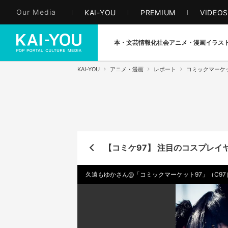
Our Media
KAI-YOU
PREMIUM
VIDEO
本・文芸
情報化社会
アニメ・漫画
イラス
KAI-YOU
アニメ・漫画
レポート
コミックマーケッ
【コミケ97】 注目のコスプレイ
久遠もゆかさん@「コミックマーケット97」（C97