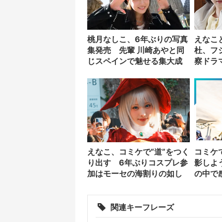
桃月なしこ、6年ぶりの写真
えなこと
集発売 先輩 川崎あやと同
杜、フ
じスペインで魅せる集大成
察ドラ
えなこ、コミケで“道”をつく
コミケ
り出す 6年ぶりコスプレ参
影しよ
加はモーセの海割りの如し
の中で
ーとし
関連キーフレーズ