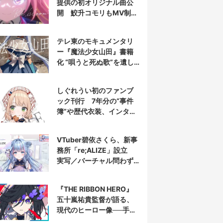
提供の初オリジナル曲公
開 鮫升コモリもMV制作
に参加
テレ東のモキュメンタリ
ー『魔法少女山田』書籍
化 “唄うと死ぬ歌”を遺し
た山田正一郎の謎に迫る
しぐれうい初のファンブ
ック刊行 7年分の“事件
簿”や歴代衣装、インタビ
ューを収録
VTuber碧依さくら、新事
務所「re;ALIZE」設立
実写／バーチャル問わず
配信者を募集
『THE RIBBON HERO』
五十嵐祐貴監督が語る、
現代のヒーロー像──手塚
治虫『リボンの騎士』の