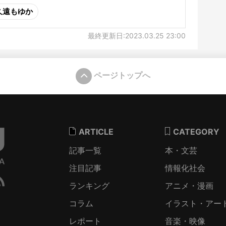
久遠もゆか
最終更新日:2023.03.25 23:00
ページトップへ
ARTICLE
CATEGORY
記事一覧
本・文芸
注目記事
情報化社会
ランキング
アニメ・漫画
コラム
イラスト・アー
レポート
音楽・映像