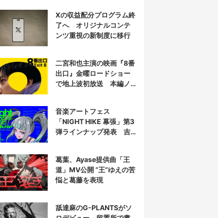
衝撃を再演する
Xの収益配分プログラム終
了へ オリジナルコンテ
ンツ重視の新制度に移行
二宮和也主演の映画『8番
出口』金曜ロードショー
で地上波初放送 本編ノ
ーカット
音楽アートフェス
「NIGHT HIKE 幕張」第3
弾ラインナップ発表 吉
田夜世、KAIRUIほか40組
葛葉、Ayase提供曲「王
道」MV公開 “王”ゆえの苦
悩と葛藤を表現
舐達麻のG-PLANTSがソ
ロデビュー 留置所で書