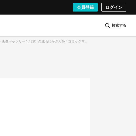
会員登録
ログイン
検索する
（画像ギャラリー 1 / 28）久遠もゆかさん@「コミックマーケット97」（C97）