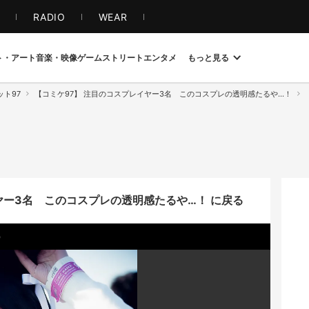
S
RADIO
WEAR
ト・アート
音楽・映像
ゲーム
ストリート
エンタメ
もっと見る
ト97
【コミケ97】 注目のコスプレイヤー3名 このコスプレの透明感たるや…！
ヤー3名 このコスプレの透明感たるや…！ に戻る
）