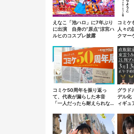
えなこ「池ハロ」に7年ぶり
コミケ
に出演 自身の“原点”涼宮ハ
人々の
ルヒのコスプレ披露
クマー
刊行
コミケ50周年を振り返っ
グラド
て、代表が漏らした本音
デル化
「一人だったら耐えられな
ィギュ
かった」
の付録