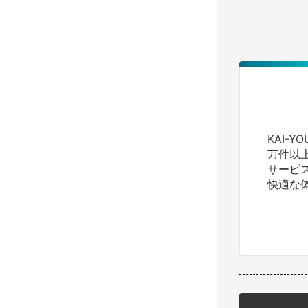
KAI-
万件以
サービ
快適な