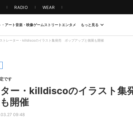
S
RADIO
WEAR
ト・アート
音楽・映像
ゲーム
ストリート
エンタメ
もっと見る
ストレーター・killdiscoのイラスト集発売 ポップアップと個展も開催
限定です
ー・killdiscoのイラスト
も開催
.03.27 09:48