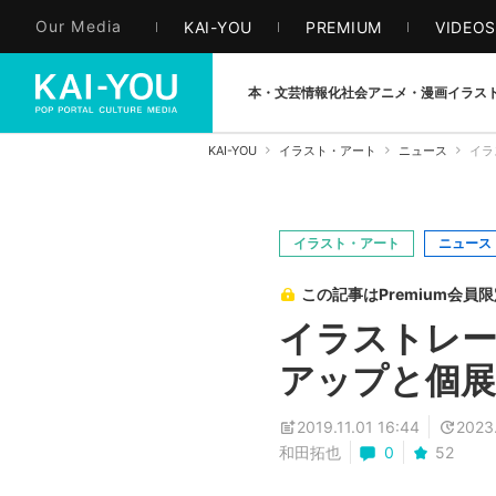
Our Media
KAI-YOU
PREMIUM
VIDEO
本・文芸
情報化社会
アニメ・漫画
イラス
KAI-YOU
イラスト・アート
ニュース
イラ
イラスト・アート
ニュース
この記事はPremium会員
イラストレータ
アップと個展
2019.11.01 16:44
2023
和田拓也
0
52