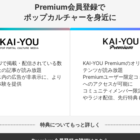
Premium会員登録で
ログインする
ポップカルチャーを身近に
YOUで掲載・配信されている数
KAI-YOU Premium
上の記事が読み放題
テンツが読み放題
ス内の広告が非表示に、より
Premiumユーザー限定
体験を提供
へのアクセスが可能に
コミュニティメンバー限
やラジオ配信、先行特典
特典についてもっと詳しく