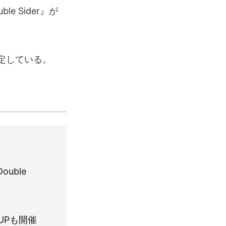
 Sider』が
予定している。
uble
 UPも開催