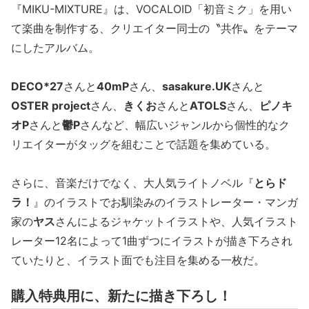
『MIKU-MIXTURE』は、VOCALOID「初音ミク」を用い
て楽曲を制作する、クリエイター同士の〝共作〟をテーマ
にしたアルバム。
DECO*27
さんと
40mP
さん、
sasakure.UK
さんと
OSTER project
さん、
きくお
さんと
ATOLS
さん、
ピノキ
オP
さんと
鬱P
さんなど、幅広いジャンルから個性的なク
リエイターがタッグを組むことで話題を集めている。
さらに、音楽だけでなく、大人気ライトノベル『
とらド
ラ！
』のイラストでお馴染みのイラストレーター・マンガ
家の
ヤス
さんによるジャケットイラストや、人気イラスト
レーター12名によって1曲ずつにイラストが描き下ろされ
ていたりと、イラスト面でも注目を集める一枚だ。
購入特典用に、新たに描き下ろし！