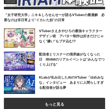
「女子研究大学」ニキ＆しろせんせーが語るVTuberの最適解 必
要なのは非日常より“イカレた奴”の日常
VTuberさえきやひろの最強キャラクター
デザイン術 アバター制作は好きだけじゃ
なく“嫌い”もブチ込む!?
配信者とリスナーの境界線がなくなった
日 IRIAMのリアルイベントは“みんなでつ
くり上げる”
KLabが生み出したAIのVTuber「ゆめみな
な」インタビュー あまりに人間らしすぎ
る配信者が語る夢
もっと見る