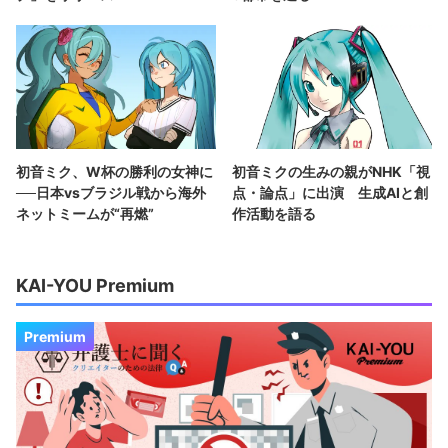
初音ミク、W杯の勝利の女神に
初音ミクの生みの親がNHK「視
──日本vsブラジル戦から海外
点・論点」に出演 生成AIと創
ネットミームが“再燃”
作活動を語る
KAI-YOU Premium
Premium