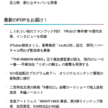
定上映 新たなギャバンも登場
最新のPOPをお届け！
しぐれうい初のファンブック刊行 7年分の“事件簿”や歴代衣
装、インタビューを収録
VTuber碧依さくら、新事務所「re;ALIZE」設立 実写／バー
チャル問わず配信者を募集
『THE RIBBON HERO』五十嵐祐貴監督が語る、現代のヒーロ
ー像──手塚治虫『リボンの騎士』の衝撃を再演する
Xの収益配分プログラム終了へ オリジナルコンテンツ重視の
新制度に移行
二宮和也主演の映画『8番出口』金曜ロードショーで地上波初
放送 本編ノーカット
音楽アートフェス「NIGHT HIKE 幕張」第3弾ラインナップ発
表 吉田夜世、KAIRUIほか40組