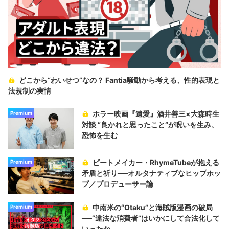
どこから“わいせつ”なの？ Fantia騒動から考える、性的表現と
法規制の実情
ホラー映画『遺愛』酒井善三×大森時生
Premium
対談 “良かれと思ったこと“が呪いを生み、
恐怖を生む
ビートメイカー・RhymeTubeが抱える
Premium
矛盾と祈り──オルタナティブなヒップホッ
プ／プロデューサー論
中南米の“Otaku”と海賊版漫画の破局
Premium
──“違法な消費者”はいかにして合法化して
いったか