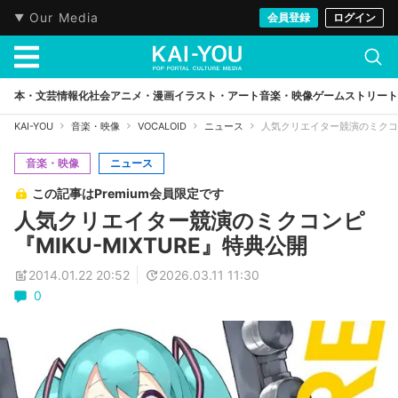
Our Media
会員登録
ログイン
本・文芸
情報化社会
アニメ・漫画
イラスト・アート
音楽・映像
ゲーム
ストリート
KAI-YOU
音楽・映像
VOCALOID
ニュース
人気クリエイター競演のミクコンピ
音楽・映像
ニュース
この記事はPremium会員限定です
人気クリエイター競演のミクコンピ
『MIKU-MIXTURE』特典公開
2014.01.22 20:52
2026.03.11 11:30
0