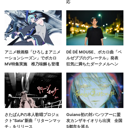
応
アニメ映画祭「ひろしまアニメ
DÉ DÉ MOUSE、ボカロ曲「ベ
ーションシーズン」でボカロ
ルゼブブのグレーテル」発表
MV特集実施 椎乃味醂も登壇
狂気に満ちたダークメルヘン
さたぱんPの本人歌唱プロジェ
Guiano初の対バンツアーに盟
クト“Sata”新曲「リターンマッ
友カンザキイオリら出演 全国
チ」をリリース
5都市を巡る