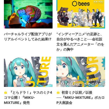
バーチャルライブ配信アプリが
“インディーアニメ“の足跡と、
リアルイベントしてみた結果!?
自分がやるべきこと──会社設
立を選んだアニメーター「のを
か」の胸中
『とらドラ！』ヤスのミク4
初音ミク以前／以後
コマ公開！『MIKU-
──『MIKU-MIXTURE』ボカロ
MIXTURE』発売
P大座談会