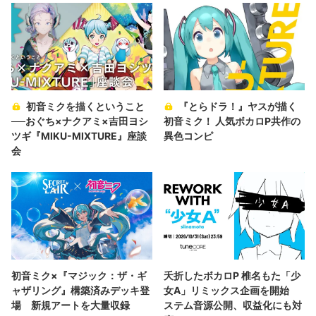
初音ミクを描くということ
『とらドラ！』ヤスが描く
──おぐち×ナクアミ×吉田ヨシ
初音ミク！ 人気ボカロP共作の
ツギ『MIKU-MIXTURE』座談
異色コンピ
会
初音ミク×『マジック：ザ・ギ
夭折したボカロP 椎名もた「少
ャザリング』構築済みデッキ登
女A」リミックス企画を開始
場 新規アートを大量収録
ステム音源公開、収益化にも対