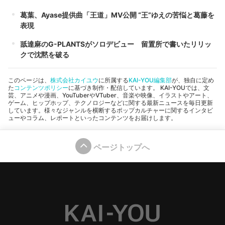
葛葉、Ayase提供曲「王道」MV公開 “王”ゆえの苦悩と葛藤を
表現
舐達麻のG-PLANTSがソロデビュー 留置所で書いたリリッ
クで沈黙を破る
このページは、
株式会社カイユウ
に所属する
KAI-YOU編集部
が、独自に定め
た
コンテンツポリシー
に基づき制作・配信しています。 KAI-YOUでは、文
芸、アニメや漫画、YouTuberやVTuber、音楽や映像、イラストやアート、
ゲーム、ヒップホップ、テクノロジーなどに関する最新ニュースを毎日更新
しています。様々なジャンルを横断するポップカルチャーに関するインタビ
ューやコラム、レポートといったコンテンツをお届けします。
ページトップへ