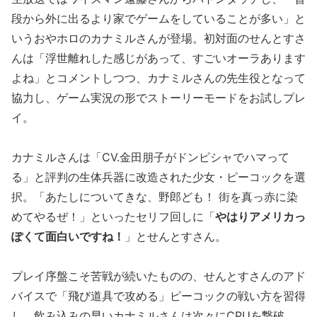
段から外に出るより家でゲームをしていることが多い」と
いうおやホロのカナミルさんが登場。初対面のせんとすさ
んは「浮世離れした感じがあって、すごいオーラあります
よね」とコメントしつつ、カナミルさんの先生役となって
協力し、ゲーム実況の形でストーリーモードをお試しプレ
イ。
カナミルさんは「CV.金田朋子がドンピシャでハマって
る」と評判の生体兵器に改造された少女・ピーコックを選
択。「あたしについてきな、野郎ども！ 街を真っ赤に染
めてやるぜ！」といったセリフ回しに「
やはりアメリカっ
ぽくて面白いですね！
」とせんとすさん。
プレイ序盤こそ苦戦が続いたものの、せんとすさんのアド
バイスで「飛び道具で攻める」ピーコックの戦い方を習得
し、飲み込みの早いカナミルさんは次々にCPUを撃破。