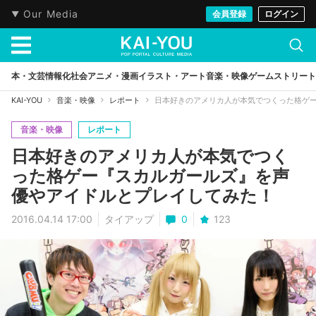
Our Media
会員登録
ログイン
本・文芸
情報化社会
アニメ・漫画
イラスト・アート
音楽・映像
ゲーム
ストリート
KAI-YOU
音楽・映像
レポート
日本好きのアメリカ人が本気でつくった格ゲ
音楽・映像
レポート
日本好きのアメリカ人が本気でつく
った格ゲー『スカルガールズ』を声
優やアイドルとプレイしてみた！
2016.04.14 17:00
タイアップ
0
123