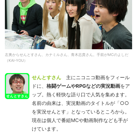
左奥からせんとすさん、カナミルさん、青木志貴さん。手前がMCのよしだ
（KAI-YOU）
せんとすさん
主にニコニコ動画をフィール
ドに、
格闘ゲームやRPGなどの実況動画
をア
ップ。熱く軽快な語り口で人気を集めます。
名前の由来は、実況動画のタイトルが「○○
を実況せんとす」となっているところから。
現在は個人で番組MCや動画制作なども手が
けています。