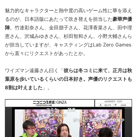
魅力的なキャラクターと熱中度の高いゲーム性に華を添え
るのが、日本語版にあたって吹き替えを担当した
豪華声優
陣
。竹達彩奈さん、金田朋子さん、花澤香菜さん、田中理
恵さん、沢城みゆきさん、杉田智和さん、小野大輔さんら
が担当していますが、キャスティングはLab Zero Games
から直々にリクエストがあったとか。
ワイズマン遠藤さん曰く「
彼らは冬コミに来て、正月は秋
葉原を歩いているくらいの日本好き。声優のリクエストも
8割は叶えました
」。