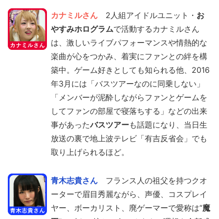
カナミルさん
2人組アイドルユニット・
お
やすみホログラム
で活動するカナミルさん
は、激しいライブパフォーマンスや情熱的な
楽曲が心をつかみ、着実にファンとの絆を構
築中。ゲーム好きとしても知られる他、2016
年3月には「バスツアーなのに同乗しない」
「メンバーが泥酔しながらファンとゲームを
してファンの部屋で寝落ちする」などの出来
事があった
バスツアー
も話題になり、当日生
放送の裏で地上波テレビ「有吉反省会」でも
取り上げられるほど。
青木志貴さん
フランス人の祖父を持つクオ
ーターで眉目秀麗ながら、声優、コスプレイ
ヤー、ボーカリスト、廃ゲーマーで愛称は“
魔