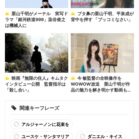
栗山千明がメーテル 実写ド
ブタ鼻の栗山千明、平泉成が
ラマ「銀河鉄道999」染谷俊之
背中を押す 「ブッコミなさい」
は機械人に
映画『無限の住人』キムタク
今 敏監督の全映像作を
インタビュー公開 監督指示は
WOWOW放送 栗山千明が作
「殺し合い」
品の魅力を解き明かす動画も配
信
関連キーフレーズ
アルジャーノンに花束を
ユースケ・サンタマリア
ダニエル・キイス