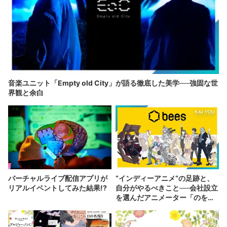
音楽ユニット「Empty old City」が語る徹底した美学──強固な世
界観と余白
バーチャルライブ配信アプリが
“インディーアニメ“の足跡と、
リアルイベントしてみた結果!?
自分がやるべきこと──会社設立
を選んだアニメーター「のを
か」の胸中