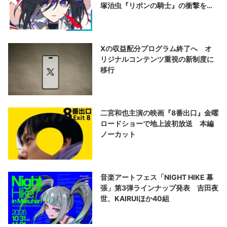
塚治虫『リボンの騎士』の衝撃を再
演する
Xの収益配分プログラム終了へ オ
リジナルコンテンツ重視の新制度に
移行
二宮和也主演の映画『8番出口』金曜
ロードショーで地上波初放送 本編
ノーカット
音楽アートフェス「NIGHT HIKE 幕
張」第3弾ラインナップ発表 吉田夜
世、KAIRUIほか40組