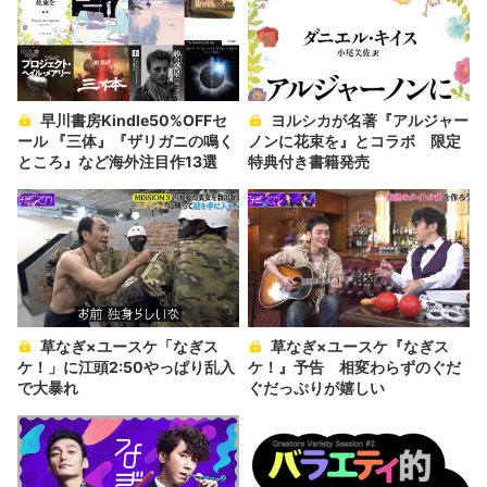
早川書房Kindle50%OFFセ
ヨルシカが名著『アルジャー
ール 『三体』『ザリガニの鳴く
ノンに花束を』とコラボ 限定
ところ』など海外注目作13選
特典付き書籍発売
草なぎ×ユースケ「なぎス
草なぎ×ユースケ『なぎス
ケ！」に江頭2:50やっぱり乱入
ケ！』予告 相変わらずのぐだ
で大暴れ
ぐだっぷりが嬉しい