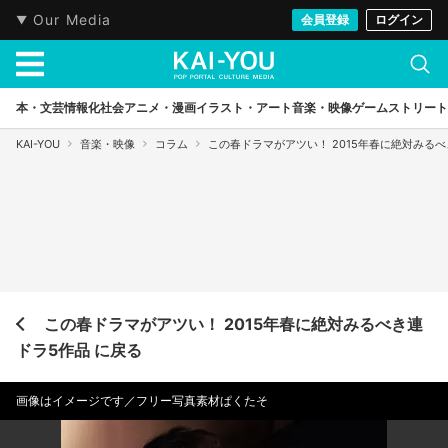
Our Media
会員登録
ログイン
本・文芸
情報化社会
アニメ・漫画
イラスト・アート
音楽・映像
ゲーム
ストリート
KAI-YOU
音楽・映像
コラム
この春ドラマがアツい！ 2015年春に絶対みる
この春ドラマがアツい！ 2015年春に絶対みるべき連
ドラ5作品 に戻る
画像はイメージです／フリー写真素材ぱくたそ