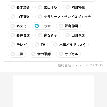
鈴木浩介
栗山千明
岡田将生
山下智久
ケラリーノ・サンドロヴィッチ
ネズミ
ドラマ
野島伸司
鈴井貴之
家なき子
山田孝之
テレビ
TV
水曜どうでしょう
主演
食の軍師
サブカル
最終更新日:2023.04.28 01:12