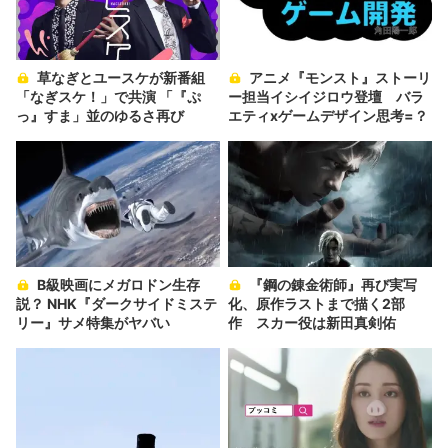
草なぎとユースケが新番組
アニメ『モンスト』ストーリ
「なぎスケ！」で共演 「『ぷ
ー担当イシイジロウ登壇 バラ
っ』すま」並のゆるさ再び
エティxゲームデザイン思考=？
B級映画にメガロドン生存
『鋼の錬金術師』再び実写
説？ NHK『ダークサイドミステ
化、原作ラストまで描く2部
リー』サメ特集がヤバい
作 スカー役は新田真剣佑