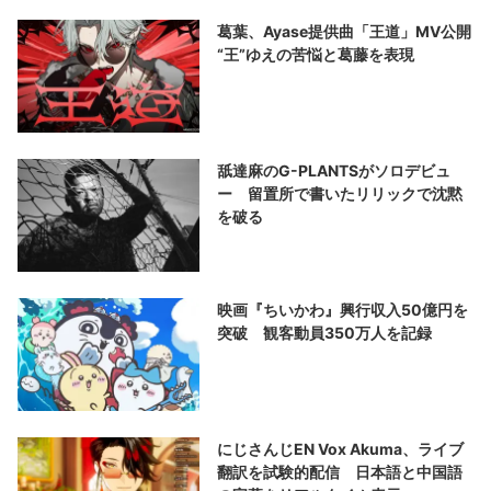
葛葉、Ayase提供曲「王道」MV公開
“王”ゆえの苦悩と葛藤を表現
舐達麻のG-PLANTSがソロデビュ
ー 留置所で書いたリリックで沈黙
を破る
映画『ちいかわ』興行収入50億円を
突破 観客動員350万人を記録
にじさんじEN Vox Akuma、ライブ
翻訳を試験的配信 日本語と中国語