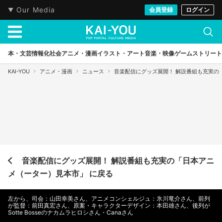
Our Media
会員登録
ログイン
本・文芸
情報化社会
アニメ・漫画
イラスト・アート
音楽・映像
ゲーム
ストリート
KAI-YOU
アニメ・漫画
ニュース
音楽配信にグッズ展開！ 解説番組も充実の
音楽配信にグッズ展開！ 解説番組も充実の「日本アニ
メ（ーター）見本市」 に戻る
左から、司会：山田幸美さん、アニメコンシェルジュ：氷川竜介さん、前列
が監督：前田真宏さん、原案・キャラクターデザイン：本田雄さん、後列が
Sotte Bosseのナカムラヒロシさん・Canaさん