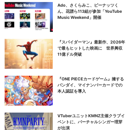
Ado、さくらみこ、ピーナッツく
ん、花譜ら113組が参加「YouTube
Music Weekend」開催
『スパイダーマン』最新作、2026年
で最もヒットした映画に 世界興収
11億ドル突破
『ONE PIECEカードゲーム』擁する
バンダイ、マイナンバーカードでの
本人認証を導入
VTuberユニットKMNZ主催クラブイ
ベントに、バーチャルシンガー理芽
が出演