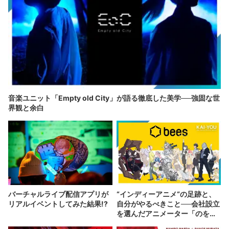
音楽ユニット「Empty old City」が語る徹底した美学──強固な世
界観と余白
バーチャルライブ配信アプリが
“インディーアニメ“の足跡と、
リアルイベントしてみた結果!?
自分がやるべきこと──会社設立
を選んだアニメーター「のを
か」の胸中