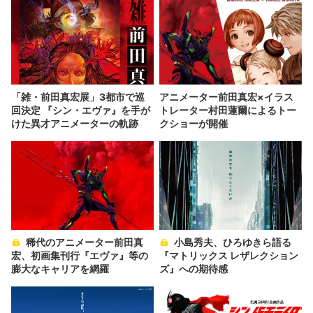
「雑・前田真宏展」3都市で巡
アニメーター前田真宏×イラス
回決定 『シン・エヴァ』を手が
トレーター村田蓮爾によるトー
けた異才アニメーターの軌跡
クショーが開催
稀代のアニメーター前田真
小島秀夫、ひろゆきら語る
宏、初画集刊行『エヴァ』等の
『マトリックス レザレクション
膨大なキャリアを網羅
ズ』への期待感