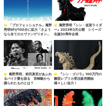
「プロフェッショナル」庵野
庵野秀明『シン・仮面ライダ
秀明SPが100分に拡大「さよう
ー』2023年3月公開 シリーズ
なら全てのエヴァンゲリオン」
生誕50周年企画
放送
庵野秀明、前田真宏があふれ
『シン・ゴジラ』100万円の
るバイク愛を語る 宮崎駿から
雛型レプリカ受注販売開始
譲られたものとは？
禍々しい迫力！