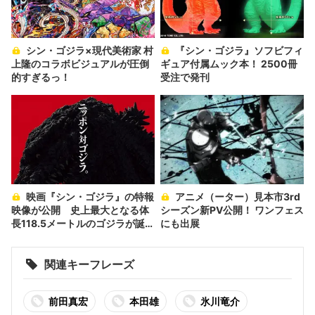
シン・ゴジラ×現代美術家 村
『シン・ゴジラ』ソフビフィ
上隆のコラボビジュアルが圧倒
ギュア付属ムック本！ 2500冊
的すぎるっ！
受注で発刊
映画『シン・ゴジラ』の特報
アニメ（ーター）見本市3rd
映像が公開 史上最大となる体
シーズン新PV公開！ ワンフェス
長118.5メートルのゴジラが誕生
にも出展
へ
関連キーフレーズ
前田真宏
本田雄
氷川竜介