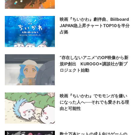
映画『ちいかわ』劇伴曲、Biilboard
JAPAN急上昇チャートTOP10を半分
占拠
“存在しないアニメ”のOP映像から新
規IP創出 KUROGO×講談社が新プ
ロジェクト始動
映画『ちいかわ』でモモンガを嫌い
になった人へ──それでも愛される理
由と可能性
数十万本ヒットの成人向けゲームの