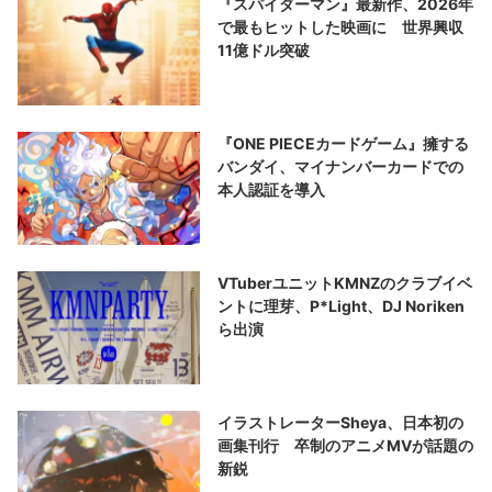
『スパイダーマン』最新作、2026年
で最もヒットした映画に 世界興収
11億ドル突破
『ONE PIECEカードゲーム』擁する
バンダイ、マイナンバーカードでの
本人認証を導入
VTuberユニットKMNZのクラブイベ
ントに理芽、P*Light、DJ Noriken
ら出演
イラストレーターSheya、日本初の
画集刊行 卒制のアニメMVが話題の
新鋭