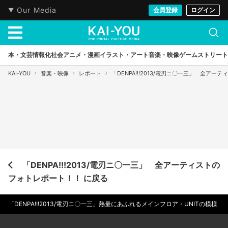
Our Media
会員登録
ログイン
本・文芸
情報化社会
アニメ・漫画
イラスト・アート
音楽・映像
ゲーム
ストリート
KAI-YOU
音楽・映像
レポート
「DENPA!!!2013/電刃ニ〇一三」 全ア
「DENPA!!!2013/電刃ニ〇一三」 全アーティストの
フォトレポート！！ に戻る
「DENPA!!!2013/電刃ニ〇一三」熱量にあふれるメインフロア・UNITの模様