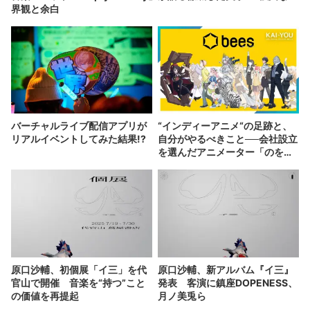
界観と余白
バーチャルライブ配信アプリが
“インディーアニメ“の足跡と、
リアルイベントしてみた結果!?
自分がやるべきこと──会社設立
を選んだアニメーター「のを
か」の胸中
原口沙輔、初個展「イ三」を代
原口沙輔、新アルバム『イ三』
官山で開催 音楽を“持つ”こと
発表 客演に鎮座DOPENESS、
の価値を再提起
月ノ美兎ら