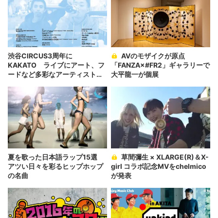
渋谷CIRCUS3周年に
AVのモザイクが原点
KAKATO ライブにアート、フ
「FANZA×#FR2」ギャラリーで
ードなど多彩なアーティストが
大平龍一が個展
集結
夏を歌った日本語ラップ15選
草間彌生 × XLARGE(R)＆X-
アツい日々を彩るヒップホップ
girl コラボ記念MVをchelmico
の名曲
が発表