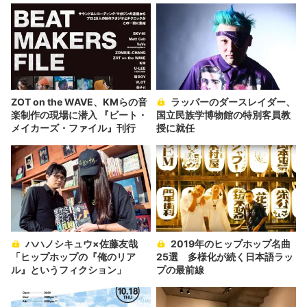
ZOT on the WAVE、KMらの音
ラッパーのダースレイダー、
楽制作の現場に潜入 『ビート・
国立民族学博物館の特別客員教
メイカーズ・ファイル』刊行
授に就任
ハハノシキュウ×佐藤友哉
2019年のヒップホップ名曲
「ヒップホップの『俺のリア
25選 多様化が続く日本語ラッ
ル』というフィクション」
プの最前線