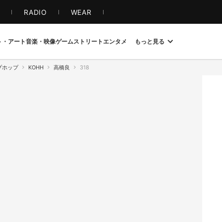
S
RADIO
WEAR
ト・アート
音楽・映像
ゲーム
ストリート
エンタメ
もっと見る
プホップ
KOHH
高橋良
318