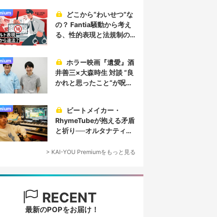
mium
どこから“わいせつ”な
の？ Fantia騒動から考え
る、性的表現と法規制の
実情
mium
ホラー映画『遺愛』酒
井善三×大森時生 対談 “良
かれと思ったこと“が呪い
を生み、恐怖を生む
mium
ビートメイカー・
RhymeTubeが抱える矛盾
と祈り──オルタナティブ
なヒップホップ／プロデ
ューサー論
> KAI-YOU Premiumをもっと見る
RECENT
最新のPOPをお届け！