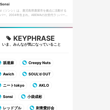
Sonsi
nsi（ソンシ）は、鹿児島県鹿屋市を拠点に活動する
パー。2004年生まれ。ABEMAの次世代ラッパー発
ーディション番組「RAPSTAR 2025」でファイナリ
に選出…
KEYPHRASE
いま、みんなが気になっていること
舐達麻
Creepy Nuts
Awich
SOUL'd OUT
ニートtokyo
AKLO
Sonsi
小袋成彬
レッドブル
刺青愛好会