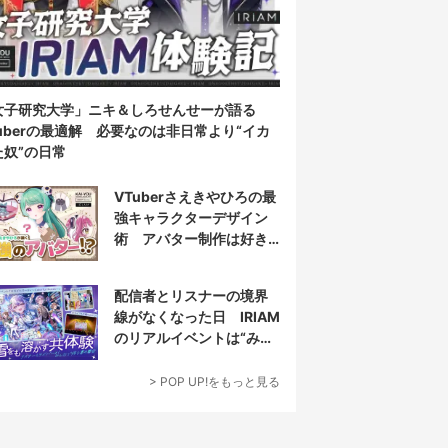
女子研究大学」ニキ＆しろせんせーが語る
Tuberの最適解 必要なのは非日常より“イカ
た奴”の日常
VTuberさえきやひろの最
強キャラクターデザイン
術 アバター制作は好き
だけじゃなく“嫌い”もブチ
込む!?
配信者とリスナーの境界
線がなくなった日 IRIAM
のリアルイベントは“みん
なでつくり上げる”
> POP UP!をもっと見る