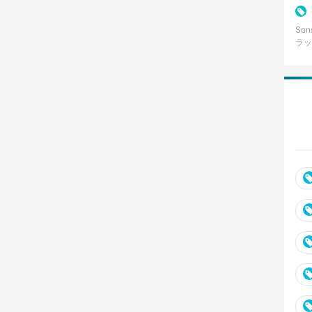
So
ラッ
掘オ
スト