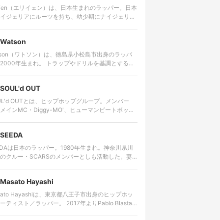
i¥en（エリイェン）は、日本生まれのラッパー。日本
イジェリアにルーツを持ち、幼少期にナイジェリ
その後アメリカで生活した経験を持つ。 ゴスペルや
ロビートを原点に、…
Watson
tson（ワトソン）は、徳島県小松島市出身のラッパ
0年生まれ。 トラップやドリルを基調とするビ
に対し、細かな言葉を高速で畳みかけるラップを特
する。貧しかった…
SOUL'd OUT
UL'd OUTとは、ヒップホップグループ。メンバー
メインMC・Diggy-MO'、ヒューマンビートボック
MC・Bro.Hi、トラックメイカー・Shinnosuke。
SEEDA
EDAは日本のラッパー。1980年生まれ。神奈川県川
のクルー・SCARSのメンバーとしも活動した。妻
手のEMI MARIA。小学校一年から中学一年までイギ
・ロンドン…
Masato Hayashi
sato Hayashiは、東京都八王子市出身のヒップホッ
ィスト／ラッパー。 2017年よりPablo Blasta
で活動を開始。「Tokyo Young OG」…