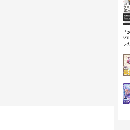
「
V
レ