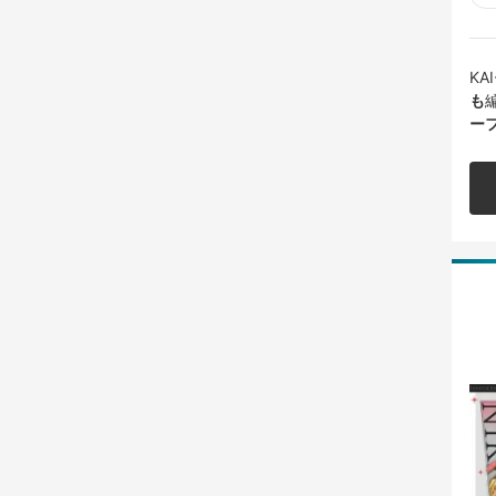
K
も
ー