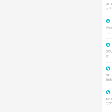
3L
とナ
ア、
アフ
Wa
ー。200
ート
徴と
SO
は、
ス兼
事…
SE
崎市
は歌
リス
Ma
プアーテ
名義