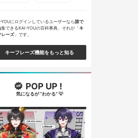
AI-YOUにログインしているユーザーなら
誰で
編集できるKAI-YOUの百科事典、それが「
キ
フレーズ
」です。
キーフレーズ機能をもっと知る
POP UP !
気になるが “わかる” 💡