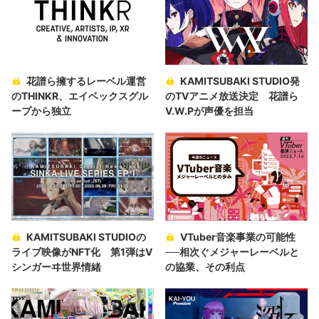
花譜ら擁するレーベル運営
KAMITSUBAKI STUDIO発
のTHINKR、エイベックスグル
のTVアニメ放送決定 花譜ら
ープから独立
V.W.Pが声優を担当
KAMITSUBAKI STUDIOの
VTuber音楽事業の可能性
ライブ映像がNFT化 第1弾はV
──相次ぐメジャーレーベルと
シンガーヰ世界情緒
の協業、その利点