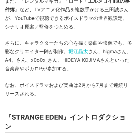
また、『レンタルマギカ』『
ロード・エルメロイII世の事
件簿
』など、TVアニメ化作品を複数手がける三田誠さん
が、YouTubeで視聴できるボイスドラマの世界観設定、
シナリオ原案／監修をつとめる。
さらに、キャラクターたちの心を描く楽曲や映像でも、多
彩なクリエイター陣が制作。
堀江晶太
さん、higmaさん、
A4。さん、x0o0x_さん、HIDEYA KOJIMAさんといった
音楽家やボカロPが参加する。
なお、ボイスドラマおよび楽曲は2月から7月まで連続リ
リースされる。
『STRANGE EDEN』イントロダクショ
ン