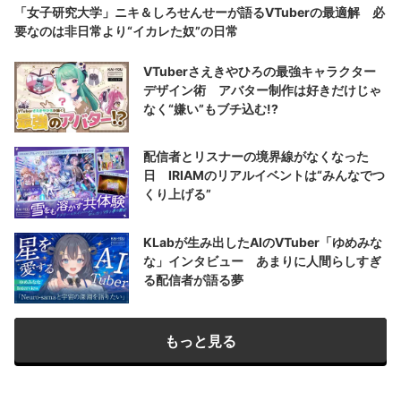
「女子研究大学」ニキ＆しろせんせーが語るVTuberの最適解 必
要なのは非日常より“イカレた奴”の日常
VTuberさえきやひろの最強キャラクター
デザイン術 アバター制作は好きだけじゃ
なく“嫌い”もブチ込む!?
配信者とリスナーの境界線がなくなった
日 IRIAMのリアルイベントは“みんなでつ
くり上げる”
KLabが生み出したAIのVTuber「ゆめみな
な」インタビュー あまりに人間らしすぎ
る配信者が語る夢
もっと見る