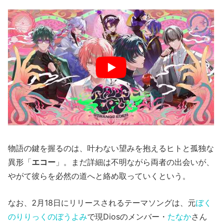
物語の鍵を握るのは、叶わない望みを抱えるヒトと孤独な
異形「
エコー
」。まだ詳細は不明ながら両者の出会いが、
やがて彼らを必然の道へと絡め取っていくという。
なお、2月18日にリリースされるテーマソングは、元
ぼく
のりりっくのぼうよみ
で現Diosのメンバー・
たなか
さん