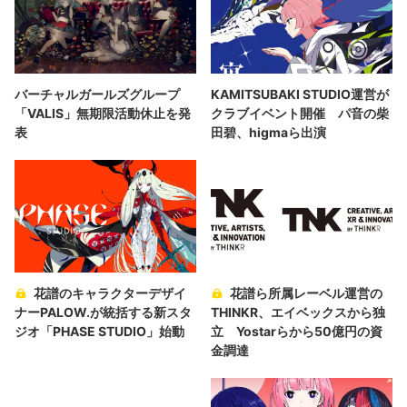
バーチャルガールズグループ
KAMITSUBAKI STUDIO運営が
「VALIS」無期限活動休止を発
クラブイベント開催 パ音の柴
表
田碧、higmaら出演
花譜のキャラクターデザイ
花譜ら所属レーベル運営の
ナーPALOW.が統括する新スタ
THINKR、エイベックスから独
ジオ「PHASE STUDIO」始動
立 Yostarらから50億円の資
金調達