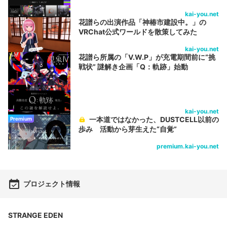
kai-you.net
花譜らの出演作品「神椿市建設中。」の
VRChat公式ワールドを散策してみた
kai-you.net
花譜ら所属の「V.W.P」が充電期間前に“挑
戦状” 謎解き企画「Q：軌跡」始動
kai-you.net
一本道ではなかった、DUSTCELL以前の
Premium
歩み 活動から芽生えた“自覚”
premium.kai-you.net
プロジェクト情報
STRANGE EDEN