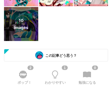
10
images
この記事どう思う？
2
1
0
ポップ！
わかりやすい
勉強になる