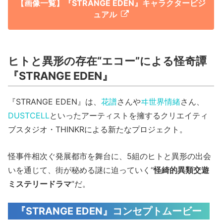
【画像一覧】『STRANGE EDEN』キャラクタービジ
ュアル
ヒトと異形の存在“エコー”による怪奇譚
『STRANGE EDEN』
『STRANGE EDEN』は、
花譜
さんや
ヰ世界情緒
さん、
DUSTCELL
といったアーティストを擁するクリエイティ
ブスタジオ・THINKRによる新たなプロジェクト。
怪事件相次ぐ発展都市を舞台に、5組のヒトと異形の出会
いを通じて、街が秘める謎に迫っていく“
怪綺的異類交遊
ミステリードラマ
”だ。
『STRANGE EDEN』コンセプトムービー