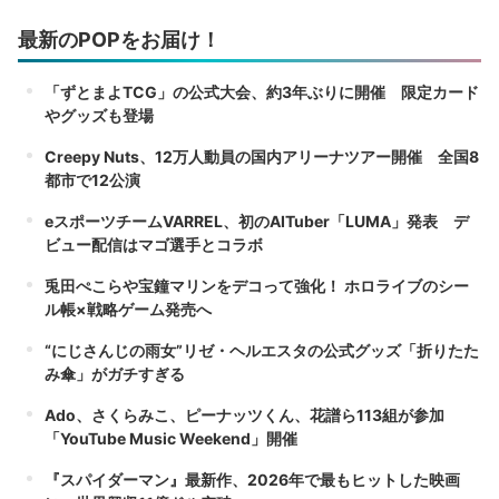
最新のPOPをお届け！
「ずとまよTCG」の公式大会、約3年ぶりに開催 限定カード
やグッズも登場
Creepy Nuts、12万人動員の国内アリーナツアー開催 全国8
都市で12公演
eスポーツチームVARREL、初のAITuber「LUMA」発表 デ
ビュー配信はマゴ選手とコラボ
兎田ぺこらや宝鐘マリンをデコって強化！ ホロライブのシー
ル帳×戦略ゲーム発売へ
“にじさんじの雨女”リゼ・ヘルエスタの公式グッズ「折りたた
み傘」がガチすぎる
Ado、さくらみこ、ピーナッツくん、花譜ら113組が参加
「YouTube Music Weekend」開催
『スパイダーマン』最新作、2026年で最もヒットした映画