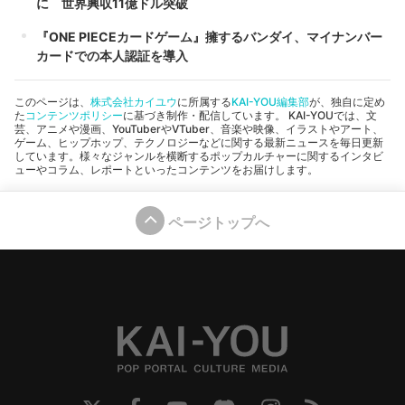
に 世界興収11億ドル突破
『ONE PIECEカードゲーム』擁するバンダイ、マイナンバー
カードでの本人認証を導入
このページは、
株式会社カイユウ
に所属する
KAI-YOU編集部
が、独自に定め
た
コンテンツポリシー
に基づき制作・配信しています。 KAI-YOUでは、文
芸、アニメや漫画、YouTuberやVTuber、音楽や映像、イラストやアート、
ゲーム、ヒップホップ、テクノロジーなどに関する最新ニュースを毎日更新
しています。様々なジャンルを横断するポップカルチャーに関するインタビ
ューやコラム、レポートといったコンテンツをお届けします。
ページトップへ