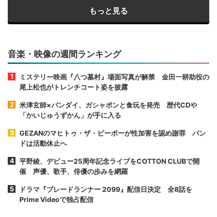
もっと見る
音楽・映像の週間ランキング
ミステリー映画『八つ墓村』場面写真が解禁 金田一耕助役の
尾上松也がトレンチコート姿を披露
米津玄師×バンダイ、ガシャポンと食玩を発売 歴代CDや
「かいじゅうずかん」が手に入る
GEZANのマヒトゥ・ザ・ピーポーが性加害を認め謝罪 バン
ドは活動休止へ
平野綾、デビュー25周年記念ライブをCOTTON CLUBで開
催 声優、歌手、俳優の歩みを網羅
ドラマ『ブレードランナー 2099』配信日決定 全8話を
Prime Videoで独占配信