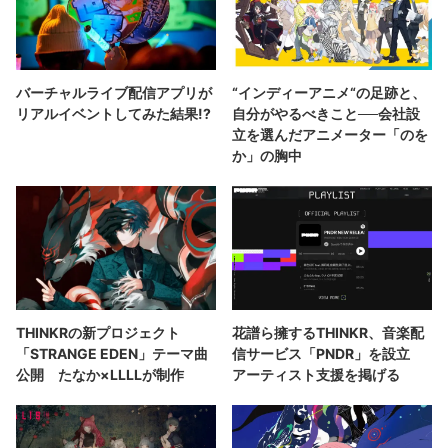
バーチャルライブ配信アプリが
“インディーアニメ“の足跡と、
リアルイベントしてみた結果!?
自分がやるべきこと──会社設
立を選んだアニメーター「のを
か」の胸中
THINKRの新プロジェクト
花譜ら擁するTHINKR、音楽配
「STRANGE EDEN」テーマ曲
信サービス「PNDR」を設立
公開 たなか×LLLLが制作
アーティスト支援を掲げる