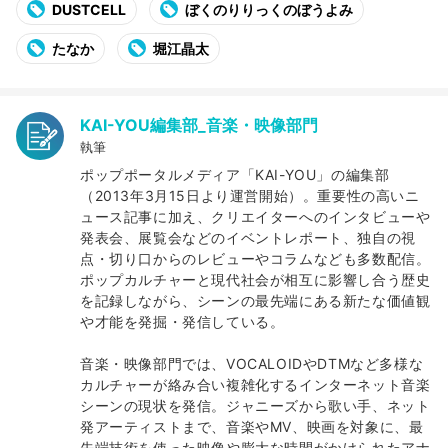
DUSTCELL
ぼくのりりっくのぼうよみ
たなか
堀江晶太
KAI-YOU編集部_音楽・映像部門
執筆
ポップポータルメディア「KAI-YOU」の編集部
（2013年3月15日より運営開始）。重要性の高いニ
ュース記事に加え、クリエイターへのインタビューや
発表会、展覧会などのイベントレポート、独自の視
点・切り口からのレビューやコラムなども多数配信。
ポップカルチャーと現代社会が相互に影響し合う歴史
を記録しながら、シーンの最先端にある新たな価値観
や才能を発掘・発信している。
音楽・映像部門では、VOCALOIDやDTMなど多様な
カルチャーが絡み合い複雑化するインターネット音楽
シーンの現状を発信。ジャニーズから歌い手、ネット
発アーティストまで、音楽やMV、映画を対象に、最
先端技術を使った映像や膨大な時間がかけられたアナ