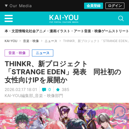
Our Media
会員登録
ログイン
本・文芸
情報化社会
アニメ・漫画
イラスト・アート
音楽・映像
ゲーム
ストリート
KAI-YOU
音楽・映像
ニュース
THINKR、新プロジェクト「STRANGE ED
音楽・映像
ニュース
THINKR、新プロジェクト
「STRANGE EDEN」発表 同社初の
女性向けIPを展開か
2026.02.17 18:01
0
385
KAI-YOU編集部_音楽・映像部門