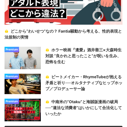
どこから“わいせつ”なの？ Fantia騒動から考える、性的表現と
法規制の実情
ホラー映画『遺愛』酒井善三×大森時生
Premium
対談 “良かれと思ったこと“が呪いを生み、
恐怖を生む
ビートメイカー・RhymeTubeが抱える
Premium
矛盾と祈り──オルタナティブなヒップホッ
プ／プロデューサー論
中南米の“Otaku”と海賊版漫画の破局
Premium
──“違法な消費者”はいかにして合法化して
いったか