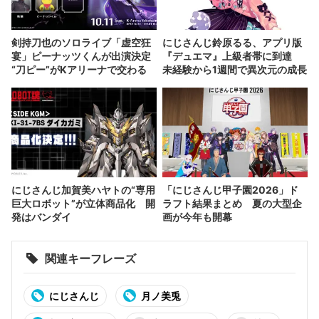
剣持刀也のソロライブ「虚空狂
にじさんじ鈴原るる、アプリ版
宴」ピーナッツくんが出演決定
『デュエマ』上級者帯に到達
“刀ピー”がKアリーナで交わる
未経験から1週間で異次元の成長
にじさんじ加賀美ハヤトの“専用
「にじさんじ甲子園2026」ド
巨大ロボット”が立体商品化 開
ラフト結果まとめ 夏の大型企
発はバンダイ
画が今年も開幕
関連キーフレーズ
にじさんじ
月ノ美兎