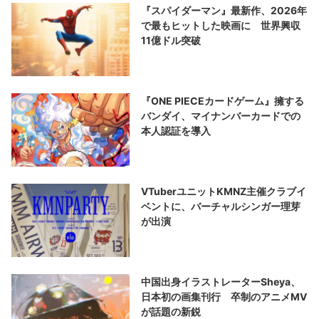
『スパイダーマン』最新作、2026年
で最もヒットした映画に 世界興収
11億ドル突破
『ONE PIECEカードゲーム』擁する
バンダイ、マイナンバーカードでの
本人認証を導入
VTuberユニットKMNZ主催クラブイ
ベントに、バーチャルシンガー理芽
が出演
中国出身イラストレーターSheya、
日本初の画集刊行 卒制のアニメMV
が話題の新鋭