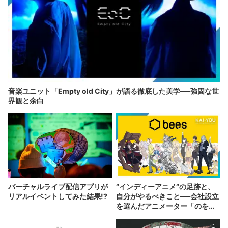
音楽ユニット「Empty old City」が語る徹底した美学──強固な世
界観と余白
バーチャルライブ配信アプリが
“インディーアニメ“の足跡と、
リアルイベントしてみた結果!?
自分がやるべきこと──会社設立
を選んだアニメーター「のを
か」の胸中