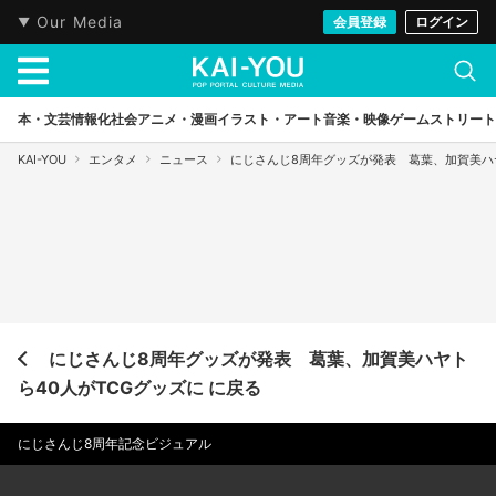
Our Media
会員登録
ログイン
本・文芸
情報化社会
アニメ・漫画
イラスト・アート
音楽・映像
ゲーム
ストリート
KAI-YOU
エンタメ
ニュース
にじさんじ8周年グッズが発表 葛葉、加賀美ハヤ
にじさんじ8周年グッズが発表 葛葉、加賀美ハヤト
ら40人がTCGグッズに に戻る
にじさんじ8周年記念ビジュアル