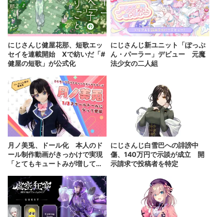
にじさんじ健屋花那、短歌エッ
にじさんじ新ユニット「ぽっぷ
セイを連載開始 Xで紡いだ「#
ん・パーラー」デビュー 元魔
健屋の短歌」が公式化
法少女の二人組
月ノ美兎、ドール化 本人のド
にじさんじ白雪巴への誹謗中
ール制作動画がきっかけで実現
傷、140万円で示談が成立 開
「とてもキュートみが増して
示請求で投稿者を特定
る」