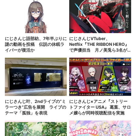
にじさんじ語部紡、7年半ぶりに
にじさんじVTuber、
謎の動画を投稿 伝説の休眠ラ
Netflix『THE RIBBON HERO』
イバーが復活か
で声優担当 月ノ美兎ら3名が
出演
にじさんじ叶、2ndライブの“ミ
にじさんじ×アニメ『ストリー
ラーつき”広告を展開 ライブの
トファイター USA』 葛葉、サロ
テーマ「孤独」を表現
メ嬢らが同時視聴配信を実施