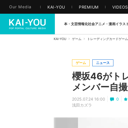
Our Media
KAI-YOU
PREMIUM
VIDEO
本・文芸
情報化社会
アニメ・漫画
イラス
KAI-YOU
ゲーム
トレーディングカードゲーム
ゲーム
ニュース
櫻坂46がト
メンバー自撮
2025.07.24 16:00
0
浅田カズラ