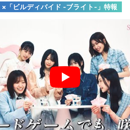
」×「ビルディバイド -ブライト-」特報