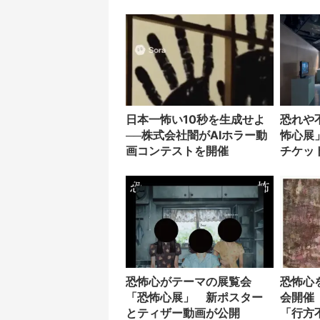
「音」
げ
日本一怖い10秒を生成せよ
恐れや
──株式会社闇がAIホラー動
怖心展
画コンテストを開催
チケッ
恐怖心がテーマの展覧会
恐怖心
「恐怖心展」 新ポスター
会開催
とティザー動画が公開
「行方