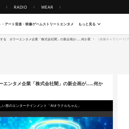
S
RADIO
WEAR
ト・アート
音楽・映像
ゲーム
ストリート
エンタメ
もっと見る
神を自称する ホラーエンタメ企業「株式会社闇」の新企画が……何か変
（画像ギャラリー 1 / 7）AIキ
ホラーエンタメ企業「株式会社闇」の新企画が……何か
しい形のエンターテインメント「AIオラクルちゃん」