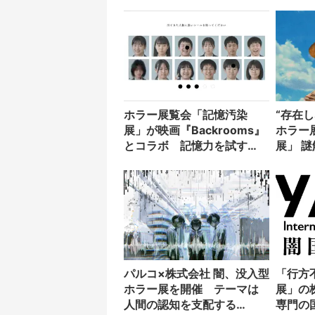
ホラー展覧会「記憶汚染
“存在
展」が映画『Backrooms』
ホラー
とコラボ 記憶力を試す
展」 
Webゲームも公開
ルとコ
パルコ×株式会社 闇、没入型
「行方
ホラー展を開催 テーマは
展」の
人間の認知を支配する
専門の