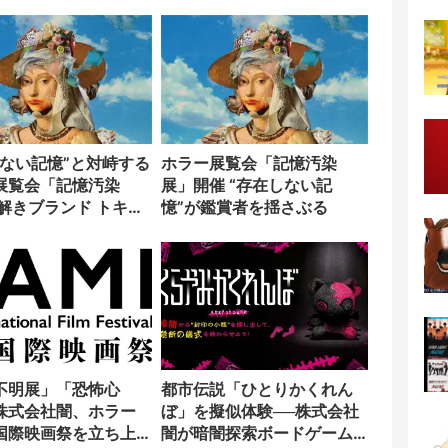
ター「のをか」の胸中
しない記憶”と対峙する
ホラー展覧会「記憶汚染
展覧会「記憶汚染
展」開催 “存在しない記
謎解きブランド トキキ
憶”が鑑賞者を揺さぶる
ラボ
不明展」「恐怖心
都市伝説「ひとりかくれん
株式会社闇、ホラー
ぼ」を擬似体験──株式会社
国際映画祭を立ち上
闇が暗闇探索ボードゲーム