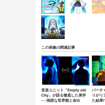
この画像の関連記事
音楽ユニット「Empty old
バーチ
City」が語る徹底した美学
リがリ
──強固な世界観と余白
た結果!