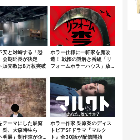
発売
不安と対峙する「恐
ホラー仕様に一軒家を魔改
」会期延長が決定
造！ 戦慄の謎解き番組「リ
ト販売数は8万枚突破
フォームホラーハウス」放
送
をテーマにした展覧
ホラー作家 梨原案のディス
 梨、大森時生ら
トピアSFドラマ『マルク
不明展」制作陣が企
ト』全30話が配信開始