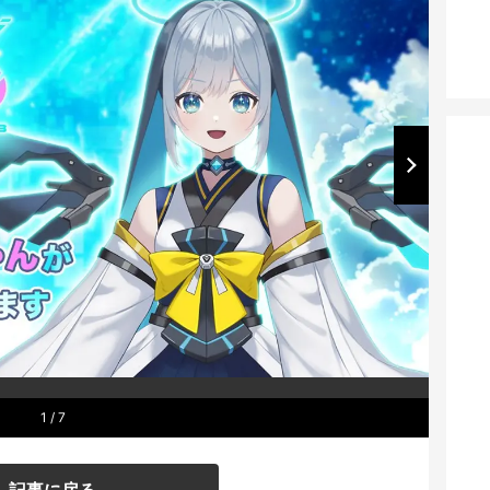
1
/ 7