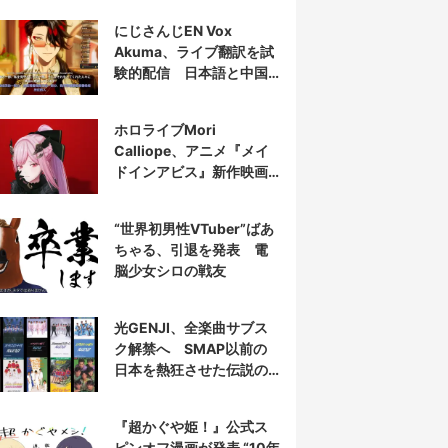
にじさんじEN Vox
Akuma、ライブ翻訳を試
験的配信 日本語と中国
語の字幕をリアルタイム
表示
ホロライブMori
Calliope、アニメ『メイ
ドインアビス』新作映画
の主題歌を担当
“世界初男性VTuber”ばあ
ちゃる、引退を発表 電
脳少女シロの戦友
光GENJI、全楽曲サブス
ク解禁へ SMAP以前の
日本を熱狂させた伝説の
アイドル7人組
『超かぐや姫！』公式ス
ピンオフ漫画が発表 “10年