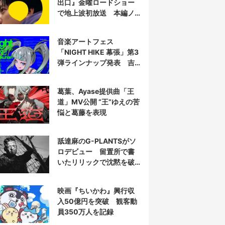
出口』金曜ロードショー
で地上波初放送 本編ノ
ーカット
音楽アートフェス
「NIGHT HIKE 幕張」第3
弾ラインナップ発表 吉
田夜世、KAIRUIほか40組
葛葉、Ayase提供曲「王
道」MV公開 “王”ゆえの苦
悩と葛藤を表現
舐達麻のG-PLANTSがソ
ロデビュー 留置所で書
いたリリックで沈黙を破
る
映画『ちいかわ』興行収
入50億円を突破 観客動
員350万人を記録