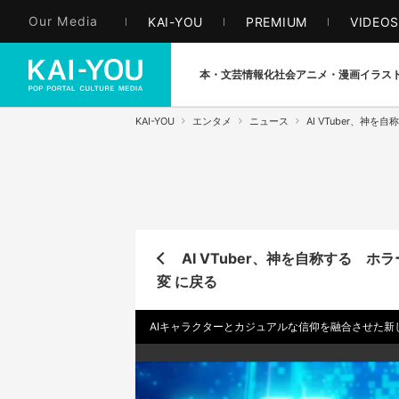
Our Media
KAI-YOU
PREMIUM
VIDEO
本・文芸
情報化社会
アニメ・漫画
イラス
KAI-YOU
エンタメ
ニュース
AI VTuber、
AI VTuber、神を自称する 
変 に戻る
AIキャラクターとカジュアルな信仰を融合させた新