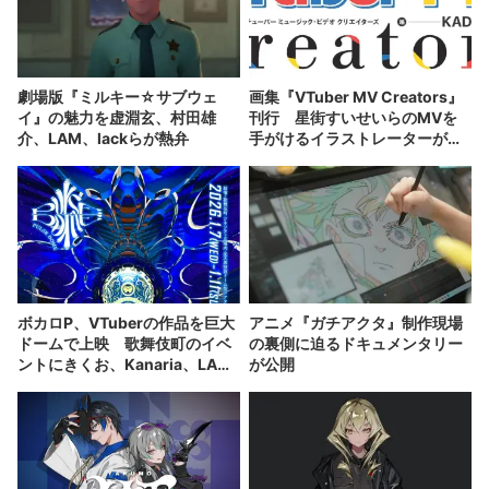
劇場版『ミルキー☆サブウェ
画集『VTuber MV Creators』
イ』の魅力を虚淵玄、村田雄
刊行 星街すいせいらのMVを
介、LAM、lackらが熱弁
手がけるイラストレーターが集
結
ボカロP、VTuberの作品を巨大
アニメ『ガチアクタ』制作現場
ドームで上映 歌舞伎町のイベ
の裏側に迫るドキュメンタリー
ントにきくお、Kanaria、LAM
が公開
ら参加