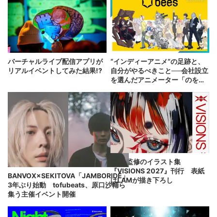
バーチャルライブ配信アプリが
“インディーアニメ“の足跡と、
リアルイベントしてみた結果!?
自分がやるべきこと──会社設立
を選んだアニメーター「のを
か」の胸中
pixiv監修のイラスト集
『VISIONS 2027』刊行 表紙
BANVOX×SEKITOVA「JAMBORIDE」
はLAMが描き下ろし
3年ぶり始動 tofubeats、原口沙輔ら
集う主催イベント開催