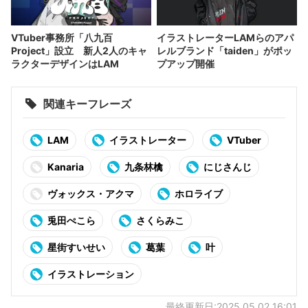
VTuber事務所「八九百
イラストレーターLAMらのアパ
Project」設立 新人2人のキャ
レルブランド「taiden」がポッ
ラクターデザインはLAM
プアップ開催
関連キーフレーズ
LAM
イラストレーター
VTuber
Kanaria
九条林檎
にじさんじ
ヴォックス・アクマ
ホロライブ
兎田ぺこら
さくらみこ
星街すいせい
葛葉
叶
イラストレーション
最終更新日:2025.05.02 16:01