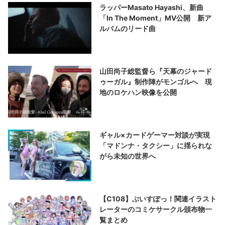
ラッパーMasato Hayashi、新曲
「In The Moment」MV公開 新ア
ルバムのリード曲
山田尚子総監督ら『天幕のジャード
ゥーガル』制作陣がモンゴルへ 現
地のロケハン映像を公開
ギャル×カードゲーマー対談が実現
「マドンナ・タクシー」に揺られな
がら未知の世界へ
【C108】ぶいすぽっ！関連イラスト
レーターのコミケサークル頒布物一
覧まとめ