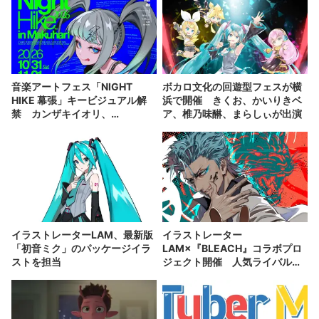
音楽アートフェス「NIGHT
ボカロ文化の回遊型フェスが横
HIKE 幕張」キービジュアル解
浜で開催 きくお、かいりきベ
禁 カンザキイオリ、
ア、椎乃味醂、まらしぃが出演
DUSTCELLら100組が出演
イラストレーターLAM、最新版
イラストレーター
「初音ミク」のパッケージイラ
LAM×『BLEACH』コラボプロ
ストを担当
ジェクト開催 人気ライバル
「グリムジョー」を描く