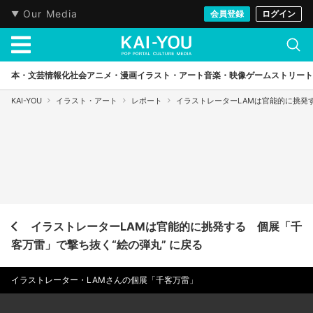
Our Media
会員登録
ログイン
本・文芸
情報化社会
アニメ・漫画
イラスト・アート
音楽・映像
ゲーム
ストリート
KAI-YOU
イラスト・アート
レポート
イラストレーターLAMは官能的に挑発
イラストレーターLAMは官能的に挑発する 個展「千
客万雷」で撃ち抜く“絵の弾丸” に戻る
イラストレーター・LAMさんの個展「千客万雷」