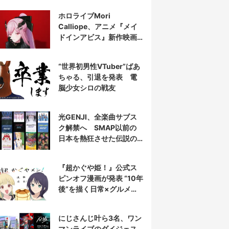
表示
ホロライブMori
Calliope、アニメ『メイ
ドインアビス』新作映画
の主題歌を担当
“世界初男性VTuber”ばあ
ちゃる、引退を発表 電
脳少女シロの戦友
光GENJI、全楽曲サブス
ク解禁へ SMAP以前の
日本を熱狂させた伝説の
アイドル7人組
『超かぐや姫！』公式ス
ピンオフ漫画が発表 “10年
後”を描く日常×グルメ作
品
にじさんじ叶ら3名、ワン
マンライブのダイジェス