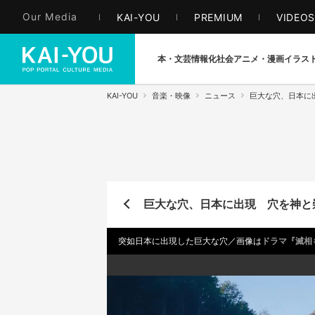
Our Media
KAI-YOU
PREMIUM
VIDEO
本・文芸
情報化社会
アニメ・漫画
イラス
KAI-YOU
音楽・映像
ニュース
巨大な穴、日本に
巨大な穴、日本に出現 穴を神と
突如日本に出現した巨大な穴／画像は
ドラマ『滅相