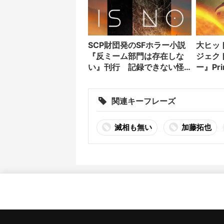
SCP財団発のSFホラー小説
大ヒッ
『反ミーム部門は存在しな
ジェク
い』刊行 記録できない怪
ー』Pr
異を描く
始
関連キーフレーズ
滅相も無い
加藤拓也