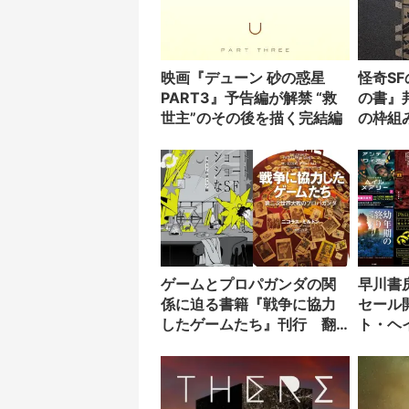
映画『デューン 砂の惑星
怪奇S
PART3』予告編が解禁 “救
の書』
世主”のその後を描く完結編
の枠組
超常現
ゲームとプロパガンダの関
早川書房
係に迫る書籍『戦争に協力
セール
したゲームたち』刊行 翻
ト・ヘ
訳は赤野工作
ど300