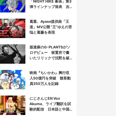
「NIGHT HIKE 幕張」第3
弾ラインナップ発表 吉
田夜世、KAIRUIほか40組
葛葉、Ayase提供曲「王
道」MV公開 “王”ゆえの苦
悩と葛藤を表現
舐達麻のG-PLANTSがソ
ロデビュー 留置所で書
いたリリックで沈黙を破
る
映画『ちいかわ』興行収
入50億円を突破 観客動
員350万人を記録
にじさんじEN Vox
Akuma、ライブ翻訳を試
験的配信 日本語と中国
語の字幕をリアルタイム