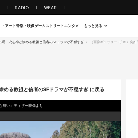
S
RADIO
WEAR
ト・アート
音楽・映像
ゲーム
ストリート
エンタメ
もっと見る
出現 穴を神と崇める教祖と信者のSFドラマが不穏すぎ
（画像ギャラリー 1 / 15）突如
崇める教祖と信者のSFドラマが不穏すぎ に戻る
も無い』ティザー映像
より