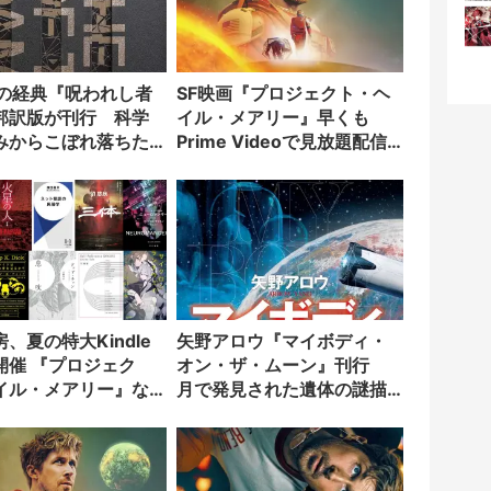
Fの経典『呪われし者
SF映画『プロジェクト・ヘ
邦訳版が刊行 科学
イル・メアリー』早くも
みからこぼれ落ちた
Prime Videoで見放題配信
象を記録
へ
、夏の特大Kindle
矢野アロウ『マイボディ・
開催 『プロジェク
オン・ザ・ムーン』刊行
イル・メアリー』な
月で発見された遺体の謎描
0点が最大50％OFF
くSF大作