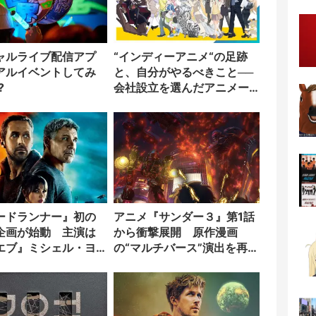
ャルライブ配信アプ
“インディーアニメ“の足跡
アルイベントしてみ
と、自分がやるべきこと──
?
会社設立を選んだアニメー
ター「のをか」の胸中
ードランナー』初の
アニメ『サンダー３』第1話
企画が始動 主演は
から衝撃展開 原作漫画
エブ』ミシェル・ヨ
の“マルチバース”演出を再構
築