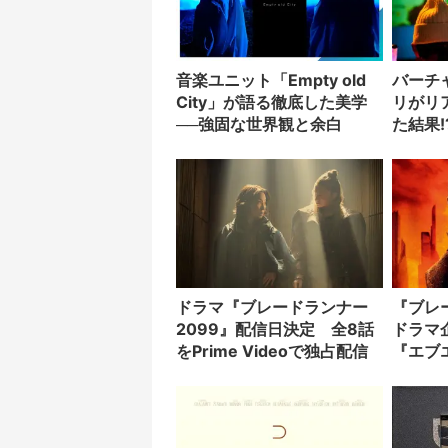
音楽ユニット「Empty old
バーチ
City」が語る徹底した美学
リがリ
──強固な世界観と余白
た結果!
ドラマ『ブレードランナー
『ブレ
2099』配信日決定 全8話
ドラマ
をPrime Videoで独占配信
『エブ
ー