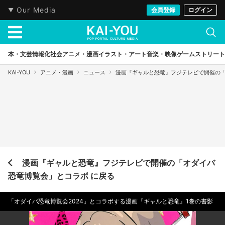
Our Media
会員登録
ログイン
本・文芸
情報化社会
アニメ・漫画
イラスト・アート
音楽・映像
ゲーム
ストリート
KAI-YOU
アニメ・漫画
ニュース
漫画『ギャルと恐竜』フジテレビで開催の
漫画『ギャルと恐竜』フジテレビで開催の「オダイバ
恐竜博覧会」とコラボ に戻る
「オダイバ恐竜博覧会2024」とコラボする漫画『ギャルと恐竜』1巻の書影