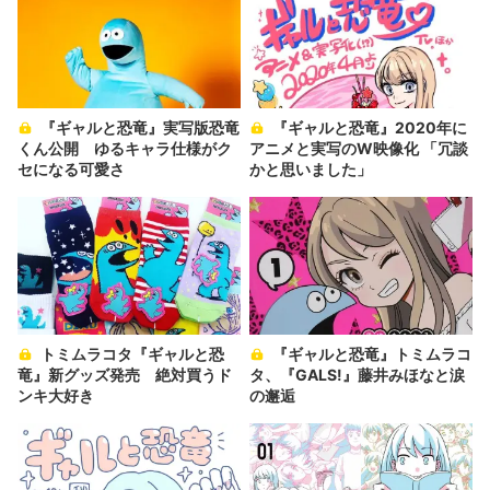
『ギャルと恐竜』実写版恐竜
『ギャルと恐竜』2020年に
くん公開 ゆるキャラ仕様がク
アニメと実写のW映像化 「冗談
セになる可愛さ
かと思いました」
トミムラコタ『ギャルと恐
『ギャルと恐竜』トミムラコ
竜』新グッズ発売 絶対買うド
タ、『GALS!』藤井みほなと涙
ンキ大好き
の邂逅