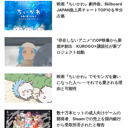
映画『ちいかわ』劇伴曲、Biilboard
JAPAN急上昇チャートTOP10を半分
占拠
“存在しないアニメ”のOP映像から新
規IP創出 KUROGO×講談社が新プ
ロジェクト始動
映画『ちいかわ』でモモンガを嫌い
になった人へ──それでも愛される理
由と可能性
数十万本ヒットの成人向けゲームの
開発者、Steamでの売上を国内銀行
から受取拒否されたと報告