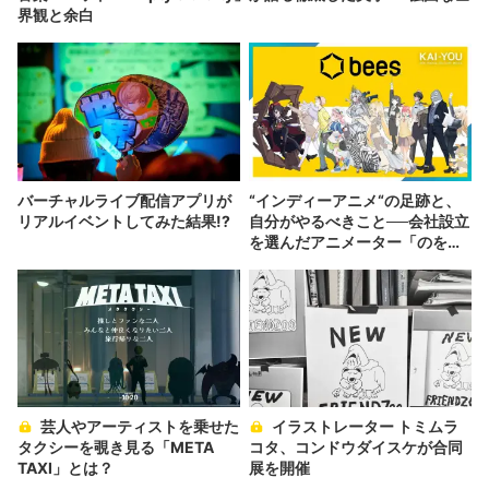
界観と余白
バーチャルライブ配信アプリが
“インディーアニメ“の足跡と、
リアルイベントしてみた結果!?
自分がやるべきこと──会社設立
を選んだアニメーター「のを
か」の胸中
芸人やアーティストを乗せた
イラストレーター トミムラ
タクシーを覗き見る「META
コタ、コンドウダイスケが合同
TAXI」とは？
展を開催