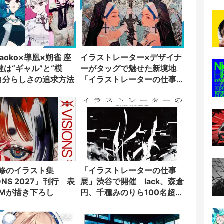
aoko×導凰×朔雀 座
イラストレーター×デザイナ
鍵は“ギャル”と“模
ーがタッグで魅せた新境地
─自分らしさの追求方法
「イラストレーターの仕事
展」レポート
v監修のイラスト集
「イラストレーターの仕事
IONS 2027』刊行 表
展」渋谷で開催 lack、森倉
AMが描き下ろし
円、千種みのりら100名超が
参加