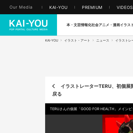
Our Media
KAI-YOU
PREMIUM
VIDEO
本・文芸
情報化社会
アニメ・漫画
イラス
KAI-YOU
イラスト・アート
ニュース
イラストレ
イラストレーターTERU、初個展
戻る
TERUさんの個展「GOOD FOR HEALTH」メイン