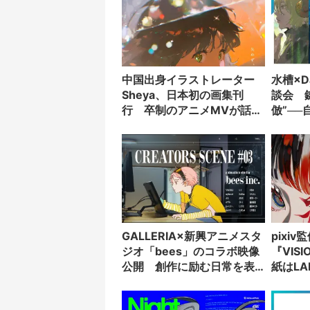
中国出身イラストレーター
水槽×D
Sheya、日本初の画集刊
談会 
行 卒制のアニメMVが話題
倣”─
の新鋭
GALLERIA×新興アニメスタ
pixi
ジオ「bees」のコラボ映像
『VIS
公開 創作に励む日常を表
紙はL
現