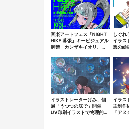
音楽アートフェス「NIGHT
しぐれ
HIKE 幕張」キービジュアル
イラス
解禁 カンザキイオリ、
想の絵
DUSTCELLら100組が出演
イラストレーターげみ、個
イラス
展「うつつの底で」開催
主制作
UV印刷イラストで物理的な
「アヌ
質感を追求
ョン映