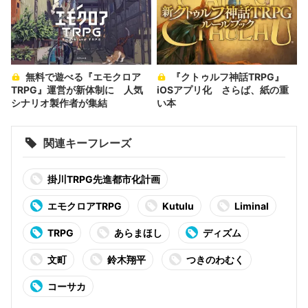
無料で遊べる『エモクロア
『クトゥルフ神話TRPG』
TRPG』運営が新体制に 人気
iOSアプリ化 さらば、紙の重
シナリオ製作者が集結
い本
関連キーフレーズ
掛川TRPG先進都市化計画
エモクロアTRPG
Kutulu
Liminal
TRPG
あらまほし
ディズム
文町
鈴木翔平
つきのわむく
コーサカ