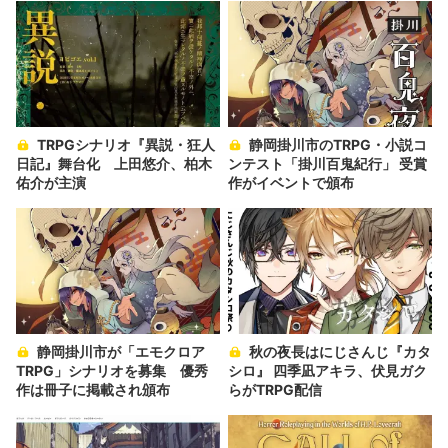
TRPGシナリオ『異説・狂人
静岡掛川市のTRPG・小説コ
日記』舞台化 上田悠介、柏木
ンテスト「掛川百鬼紀行」 受賞
佑介が主演
作がイベントで頒布
静岡掛川市が「エモクロア
秋の夜長はにじさんじ『カタ
TRPG」シナリオを募集 優秀
シロ』 四季凪アキラ、伏見ガク
作は冊子に掲載され頒布
らがTRPG配信