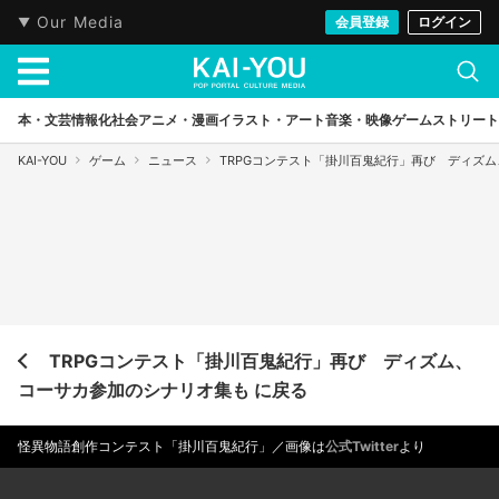
Our Media
会員登録
ログイン
本・文芸
情報化社会
アニメ・漫画
イラスト・アート
音楽・映像
ゲーム
ストリート
KAI-YOU
ゲーム
ニュース
TRPGコンテスト「掛川百鬼紀行」再び ディズ
TRPGコンテスト「掛川百鬼紀行」再び ディズム、
コーサカ参加のシナリオ集も に戻る
怪異物語創作コンテスト「掛川百鬼紀行」／画像は
公式Twitter
より