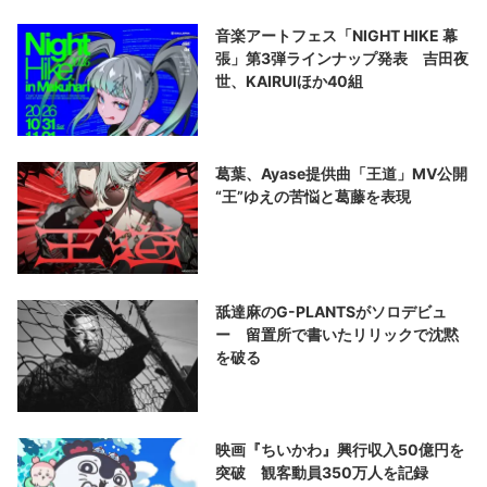
音楽アートフェス「NIGHT HIKE 幕
張」第3弾ラインナップ発表 吉田夜
世、KAIRUIほか40組
葛葉、Ayase提供曲「王道」MV公開
“王”ゆえの苦悩と葛藤を表現
舐達麻のG-PLANTSがソロデビュ
ー 留置所で書いたリリックで沈黙
を破る
映画『ちいかわ』興行収入50億円を
突破 観客動員350万人を記録