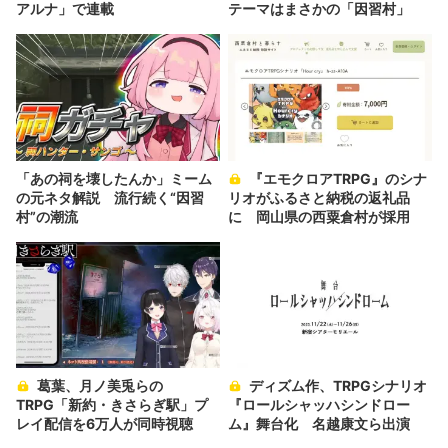
アルナ」で連載
テーマはまさかの「因習村」
「あの祠を壊したんか」ミーム
『エモクロアTRPG』のシナ
の元ネタ解説 流行続く“因習
リオがふるさと納税の返礼品
村”の潮流
に 岡山県の西粟倉村が採用
葛葉、月ノ美兎らの
ディズム作、TRPGシナリオ
TRPG「新約・きさらぎ駅」プ
『ロールシャッハシンドロー
レイ配信を6万人が同時視聴
ム』舞台化 名越康文ら出演