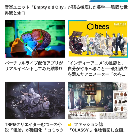
音楽ユニット「Empty old City」が語る徹底した美学──強固な世
界観と余白
バーチャルライブ配信アプリが
“インディーアニメ“の足跡と、
リアルイベントしてみた結果!?
自分がやるべきこと──会社設立
を選んだアニメーター「のを
か」の胸中
TRPGクリエイターむつーの小
ファッション誌
説『壊胎』が漫画化 「コミック
『CLASSY.』名物着回し企画、