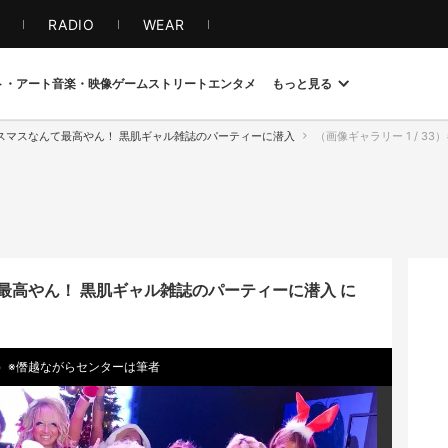
S
RADIO
WEAR
ト・アート
音楽・映像
ゲーム
ストリート
エンタメ
もっと見る
スマスなんて最高やん！ 黒肌ギャル雑誌のパーティーに潜入
（画像ギャラリー 1 / 33）ギ
最高やん！ 黒肌ギャル雑誌のパーティーに潜入 に
）※僭越ながらセンターは筆者