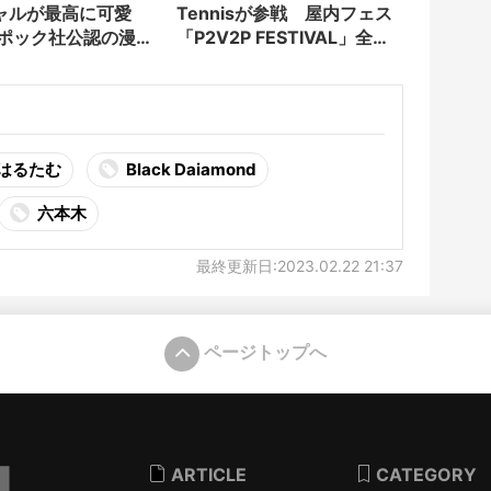
ャルが最高に可愛
Tennisが参戦 屋内フェス
エポック社公認の漫画
「P2V2P FESTIVAL」全出
演者発表
はるたむ
Black Daiamond
六本木
最終更新日:2023.02.22 21:37
ページトップへ
ARTICLE
CATEGORY