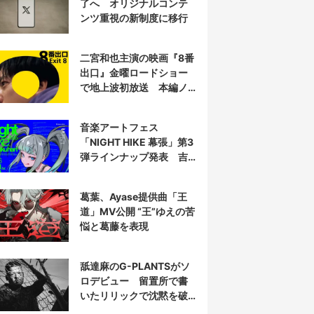
了へ オリジナルコンテ
ンツ重視の新制度に移行
二宮和也主演の映画『8番
出口』金曜ロードショー
で地上波初放送 本編ノ
ーカット
音楽アートフェス
「NIGHT HIKE 幕張」第3
弾ラインナップ発表 吉
田夜世、KAIRUIほか40組
葛葉、Ayase提供曲「王
道」MV公開 “王”ゆえの苦
悩と葛藤を表現
舐達麻のG-PLANTSがソ
ロデビュー 留置所で書
いたリリックで沈黙を破
る