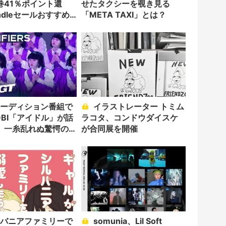
巻41％ポイント還
せたタクシーを覗き見る
ndleセールおすすめ8
「META TAXI」とは？
イラストレーター トミム
OBI「アイドル」が話
ラコタ、コンドウダイスケ
 一糸乱れぬ驚愕の
が合同展を開催
！
somunia、Lil Soft