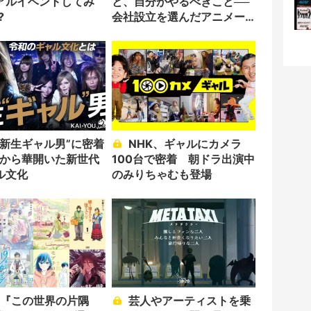
アルイベントしてみ
と、自分がやるべきこと──
?
会社設立を選んだアニメー
ター「のをか」の胸中
“新生ギャル男”に密着
NHK、ギャルにカメラ
2Kから華開いた新世代
100台で密着 朝ドラ出演中
ル文化
のみりちゃむも登場
芸人やアーティストを乗