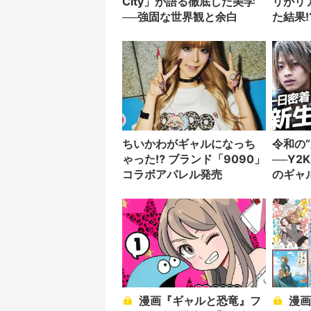
City」が語る徹底した美学
リがリ
──強固な世界観と余白
た結果!
ちいかわがギャルになっち
令和の
ゃった⁉︎ ブランド「9090」
──Y
コラボアパレル発売
のギャ
漫画『ギャルと恐竜』フ
漫画『この世界の片隅