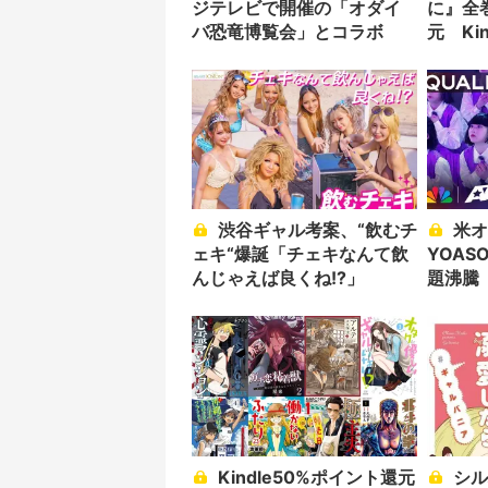
ジテレビで開催の「オダイ
に』全
バ恐竜博覧会」とコラボ
元 Ki
選
渋谷ギャル考案、“飲むチ
米オーディション番組で
ェキ“爆誕「チェキなんて飲
YOAS
んじゃえば良くね!?」
題沸騰
ダンス
Kindle50%ポイント還元
シルバニアファミリーで