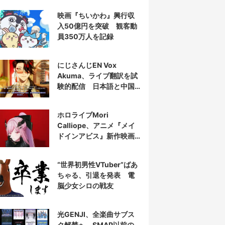
映画『ちいかわ』興行収
入50億円を突破 観客動
員350万人を記録
にじさんじEN Vox
Akuma、ライブ翻訳を試
験的配信 日本語と中国
語の字幕をリアルタイム
表示
ホロライブMori
Calliope、アニメ『メイ
ドインアビス』新作映画
の主題歌を担当
“世界初男性VTuber”ばあ
ちゃる、引退を発表 電
脳少女シロの戦友
光GENJI、全楽曲サブス
ク解禁へ SMAP以前の