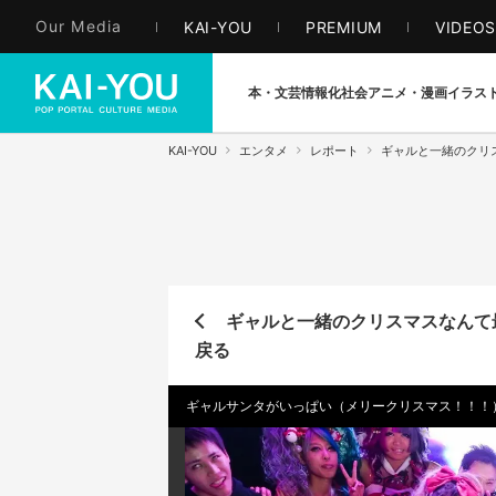
Our Media
KAI-YOU
PREMIUM
VIDEO
本・文芸
情報化社会
アニメ・漫画
イラス
KAI-YOU
エンタメ
レポート
ギャルと一緒のクリ
ギャルと一緒のクリスマスなんて
戻る
ギャルサンタがいっぱい（メリークリスマス！！！