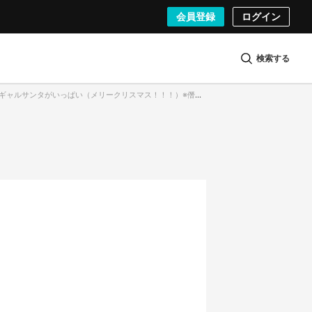
会員登録
ログイン
検索する
ャルサンタがいっぱい（メリークリスマス！！！）※僭越ながらセンターは筆者