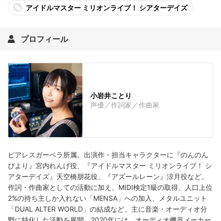
アイドルマスター ミリオンライブ！ シアターデイズ
プロフィール
小岩井ことり
声優／作詞家／作曲家
ピアレスガーベラ所属。出演作・担当キャラクターに『のんのん
びより』宮内れんげ役、『アイドルマスター ミリオンライブ！ シ
アターデイズ』天空橋朋花役、『アズールレーン』涼月役など。
作詞・作曲家としての活動に加え、MIDI検定1級の取得、人口上位
2%の持ち主しか入れない「MENSA」への加入、メタルユニット
「DUAL ALTER WORLD」の結成など、主に音楽・オーディオ分
野に特化した活動を展開。2020年には、オーディオ機器メーカー