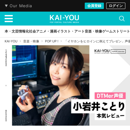
Our Media
会員登録
ログイン
本・文芸
情報化社会
アニメ・漫画
イラスト・アート
音楽・映像
ゲーム
ストリート
KAI-YOU
音楽・映像
POP UP !
「イヤホンをヒロインに例えてプレゼン」声優