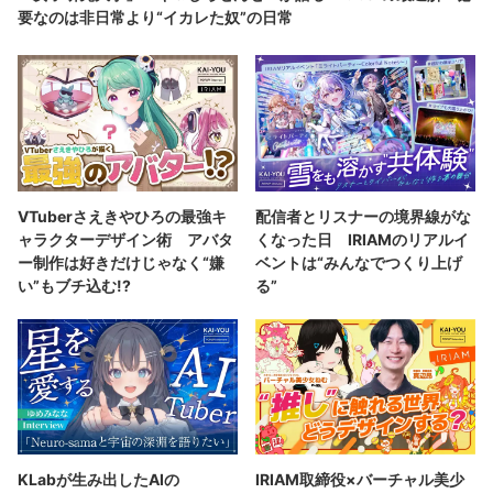
要なのは非日常より“イカレた奴”の日常
VTuberさえきやひろの最強キ
配信者とリスナーの境界線がな
ャラクターデザイン術 アバタ
くなった日 IRIAMのリアルイ
ー制作は好きだけじゃなく“嫌
ベントは“みんなでつくり上げ
い”もブチ込む!?
る”
KLabが生み出したAIの
IRIAM取締役×バーチャル美少