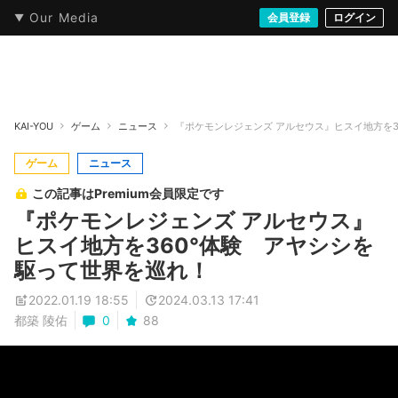
Our Media
本・文芸
情報化社会
アニメ・漫画
イラスト・アート
音楽・映像
会員登録
ゲーム
ログイン
ストリート
KAI-YOU
ゲーム
ニュース
『ポケモンレジェンズ アルセウス』ヒスイ地方を3
ゲーム
ニュース
この記事はPremium会員限定です
『ポケモンレジェンズ アルセウス』
ヒスイ地方を360°体験 アヤシシを
駆って世界を巡れ！
2022.01.19 18:55
2024.03.13 17:41
都築 陵佑
0
88