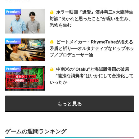
ホラー映画『遺愛』酒井善三×大森時生
Premium
対談 “良かれと思ったこと“が呪いを生み、
恐怖を生む
ビートメイカー・RhymeTubeが抱える
Premium
矛盾と祈り──オルタナティブなヒップホッ
プ／プロデューサー論
中南米の“Otaku”と海賊版漫画の破局
Premium
──“違法な消費者”はいかにして合法化して
いったか
もっと見る
ゲームの週間ランキング