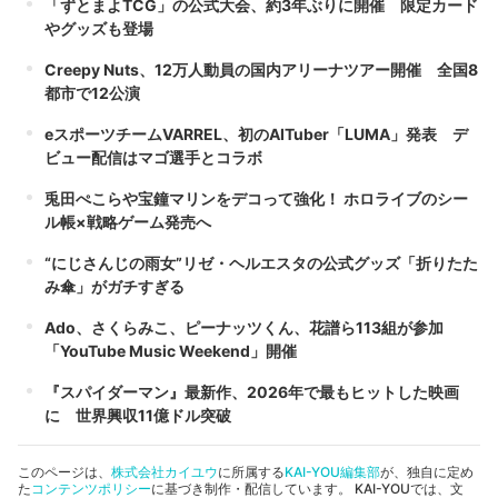
「ずとまよTCG」の公式大会、約3年ぶりに開催 限定カード
やグッズも登場
Creepy Nuts、12万人動員の国内アリーナツアー開催 全国8
都市で12公演
eスポーツチームVARREL、初のAITuber「LUMA」発表 デ
ビュー配信はマゴ選手とコラボ
兎田ぺこらや宝鐘マリンをデコって強化！ ホロライブのシー
ル帳×戦略ゲーム発売へ
“にじさんじの雨女”リゼ・ヘルエスタの公式グッズ「折りたた
み傘」がガチすぎる
Ado、さくらみこ、ピーナッツくん、花譜ら113組が参加
「YouTube Music Weekend」開催
『スパイダーマン』最新作、2026年で最もヒットした映画
に 世界興収11億ドル突破
このページは、
株式会社カイユウ
に所属する
KAI-YOU編集部
が、独自に定め
た
コンテンツポリシー
に基づき制作・配信しています。 KAI-YOUでは、文