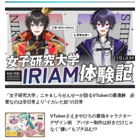
「女子研究大学」ニキ＆しろせんせーが語るVTuberの最適解 必
要なのは非日常より“イカレた奴”の日常
VTuberさえきやひろの最強キャラクター
デザイン術 アバター制作は好きだけじゃ
なく“嫌い”もブチ込む!?