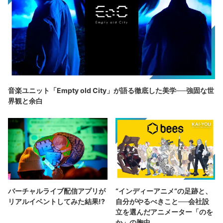
音楽ユニット「Empty old City」が語る徹底した美学──強固な世
界観と余白
バーチャルライブ配信アプリが
“インディーアニメ“の足跡と、
リアルイベントしてみた結果!?
自分がやるべきこと──会社設
立を選んだアニメーター「のを
か」の胸中