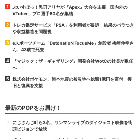
ぶいすぽっ！黒刃アリヤが『Apex』大会を主催 国内外の
VTuber、プロ選手60名が集結
トレカ鑑定サービス「PSA」を利用者が提訴 結果のバラつき
や収益構造を問題視
eスポーツチーム「DetonatioN FocusMe」創設者 梅崎伸幸さ
ん、43歳で死去
『マジック：ザ・ギャザリング』開発会社WotCの社長が退任
へ
株式会社ポケモン、熊本地震の被災地へ総額1億円を寄付 復
旧と復興を支援
最新のPOPをお届け！
にじさんじ叶ら3名、ワンマンライブのダイジェスト映像を街
頭ビジョンで放映