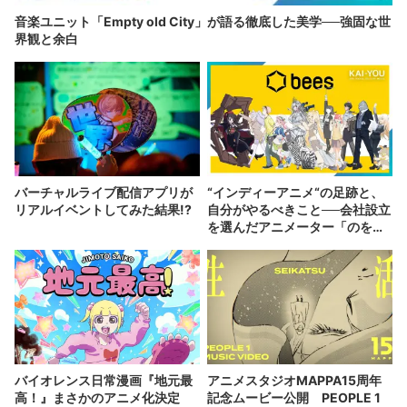
音楽ユニット「Empty old City」が語る徹底した美学──強固な世
界観と余白
バーチャルライブ配信アプリが
“インディーアニメ“の足跡と、
リアルイベントしてみた結果!?
自分がやるべきこと──会社設立
を選んだアニメーター「のを
か」の胸中
バイオレンス日常漫画『地元最
アニメスタジオMAPPA15周年
高！』まさかのアニメ化決定
記念ムービー公開 PEOPLE 1