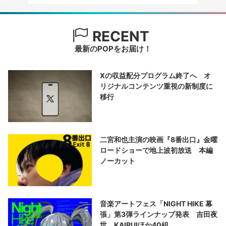
RECENT
最新のPOPをお届け！
Xの収益配分プログラム終了へ オ
リジナルコンテンツ重視の新制度に
移行
二宮和也主演の映画『8番出口』金曜
ロードショーで地上波初放送 本編
ノーカット
音楽アートフェス「NIGHT HIKE 幕
張」第3弾ラインナップ発表 吉田夜
世、KAIRUIほか40組