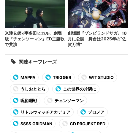
米津玄師×宇多田ヒカル、劇場
劇場版『ゾンビランドサガ』10
版『チェンソーマン』ED主題歌
月に公開 舞台は2025年の“佐
で共演
賀万博”
関連キーフレーズ
MAPPA
TRIGGER
WIT STUDIO
うしおととら
この世界の片隅に
呪術廻戦
チェ‌ン‌ソー‌マ‌ン
リトルウィッチアカデミア
プロメア
SSSS.GRIDMAN
CD PROJEKT RED