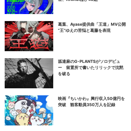
葛葉、Ayase提供曲「王道」MV公開
“王”ゆえの苦悩と葛藤を表現
舐達麻のG-PLANTSがソロデビュ
ー 留置所で書いたリリックで沈黙
を破る
映画『ちいかわ』興行収入50億円を
突破 観客動員350万人を記録