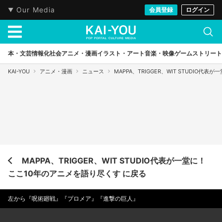
Our Media
会員登録
ログイン
本・文芸
情報化社会
アニメ・漫画
イラスト・アート
音楽・映像
ゲーム
ストリート
KAI-YOU
アニメ・漫画
ニュース
MAPPA、TRIGGER、WIT STUDIO代
MAPPA、TRIGGER、WIT STUDIO代表が一堂に！
ここ10年のアニメを語り尽くす に戻る
左から『呪術廻戦』『プロメア』『進撃の巨人』