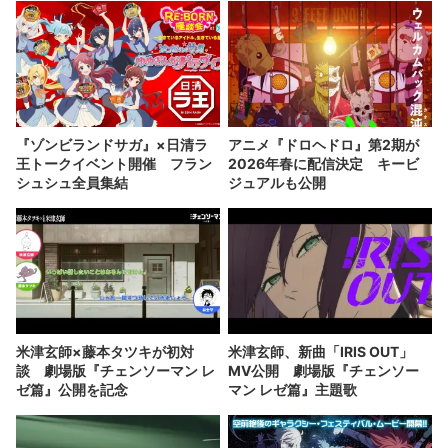
『ゾンビランドサガ』×日清ラ
アニメ『ドロヘドロ』第2期が
王トークイベント開催 フラン
2026年春に配信決定 キービ
シュシュ全員集結
ジュアルも公開
米津玄師×藤本タツキが初対
米津玄師、新曲「IRIS OUT」
談 劇場版『チェンソーマン レ
MV公開 劇場版『チェンソー
ゼ篇』公開を記念
マン レゼ篇』主題歌