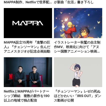
MAPPA制作、Netflixで世界配
が新曲「生活」書き下ろし
信
MAPPA設立15周年 『進撃の巨
イラストレーター秋鷲の自主制
人』『チェンソーマン』生んだ
作MV、映画化に向けて「アヌ
アニメスタジオが記念企画始動
シー国際アニメーション映画
祭」に出展
NetflixとMAPPAがパートナー
『チェンソーマン』レゼの死ぬ
シップ締結 複数の新作を190
ほどかわいい「IRIS OUT」ダン
以上の地域で独占配信
ス動画が公開