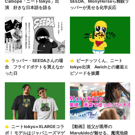
Calliope「ニートtokyo」出
SEEDA、MonyHorseら精鋭ラ
演 好きな日本語を語る
ッパーが見せる化学反応
ラッパー・SEEDAさんの場
ピーナッツくん、ニート
合 フライドポテトを買えなか
tokyo出演 Awichとの邂逅エ
った日
ピソードを披露
ニートtokyo×XLARGEコラ
【動画】祖父が黒帯の
ボ！ モデルはジャパニーズマゲ
Marukidoが魅せる、魔境池袋