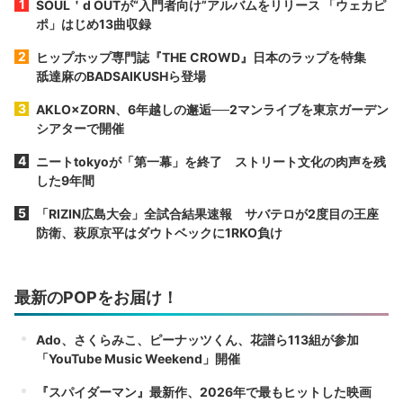
SOUL＇d OUTが“入門者向け”アルバムをリリース 「ウェカピ
ポ」はじめ13曲収録
ヒップホップ専門誌『THE CROWD』日本のラップを特集
舐達麻のBADSAIKUSHら登場
AKLO×ZORN、6年越しの邂逅──2マンライブを東京ガーデン
シアターで開催
ニートtokyoが「第一幕」を終了 ストリート文化の肉声を残
した9年間
「RIZIN広島大会」全試合結果速報 サバテロが2度目の王座
防衛、萩原京平はダウトベックに1RKO負け
最新のPOPをお届け！
Ado、さくらみこ、ピーナッツくん、花譜ら113組が参加
「YouTube Music Weekend」開催
『スパイダーマン』最新作、2026年で最もヒットした映画