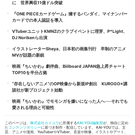
に 世界興収11億ドル突破
『ONE PIECEカードゲーム』擁するバンダイ、マイナンバー
カードでの本人認証を導入
VTuberユニットKMNZのクラブイベントに理芽、P*Light、
DJ Norikenら出演
イラストレーターSheya、日本初の画集刊行 卒制のアニメ
MVが話題の新鋭
映画『ちいかわ』劇伴曲、Biilboard JAPAN急上昇チャート
TOP10を半分占拠
“存在しないアニメ”のOP映像から新規IP創出 KUROGO×講
談社が新プロジェクト始動
映画『ちいかわ』でモモンガを嫌いになった人へ──それでも
愛される理由と可能性
このページは、
株式会社カイユウ
に所属する
KAI-YOU編集部
が、独自に定め
た
コンテンツポリシー
に基づき制作・配信しています。 KAI-YOUでは、文
芸、アニメや漫画、YouTuberやVTuber、音楽や映像、イラストやアート、