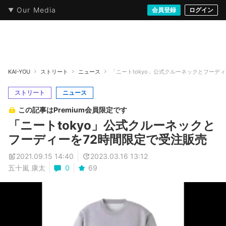
Our Media
本・文芸
情報化社会
アニメ・漫画
イラスト・アート
音楽・映像
会員登録
ゲーム
ログイン
ストリート
KAI-YOU
ストリート
ニュース
「ニートtokyo」公式クルーネックとフーデ
ストリート
ニュース
この記事はPremium会員限定です
「ニートtokyo」公式クルーネックと
フーディーを72時間限定で受注販売
2021.09.15 14:40
2023.03.16 13:12
五十嵐 康太
0
69