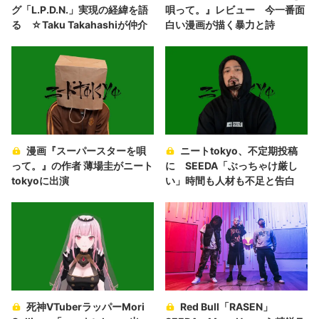
グ「L.P.D.N.」実現の経緯を語
唄って。』レビュー 今一番面
る ☆Taku Takahashiが仲介
白い漫画が描く暴力と詩
漫画『スーパースターを唄
ニートtokyo、不定期投稿
って。』の作者 薄場圭がニート
に SEEDA「ぶっちゃけ厳し
tokyoに出演
い」時間も人材も不足と告白
死神VTuberラッパーMori
Red Bull「RASEN」