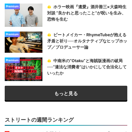
ホラー映画『遺愛』酒井善三×大森時生
Premium
対談 “良かれと思ったこと“が呪いを生み、
恐怖を生む
ビートメイカー・RhymeTubeが抱える
Premium
矛盾と祈り──オルタナティブなヒップホッ
プ／プロデューサー論
中南米の“Otaku”と海賊版漫画の破局
Premium
──“違法な消費者”はいかにして合法化して
いったか
もっと見る
ストリートの週間ランキング