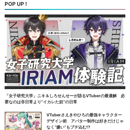
POP UP !
「女子研究大学」ニキ＆しろせんせーが語るVTuberの最適解 必
要なのは非日常より“イカレた奴”の日常
VTuberさえきやひろの最強キャラクター
デザイン術 アバター制作は好きだけじゃ
なく“嫌い”もブチ込む!?