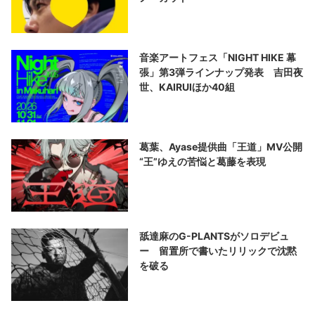
音楽アートフェス「NIGHT HIKE 幕
張」第3弾ラインナップ発表 吉田夜
世、KAIRUIほか40組
葛葉、Ayase提供曲「王道」MV公開
“王”ゆえの苦悩と葛藤を表現
舐達麻のG-PLANTSがソロデビュ
ー 留置所で書いたリリックで沈黙
を破る