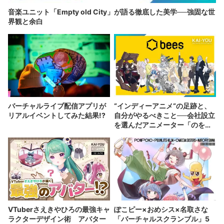
音楽ユニット「Empty old City」が語る徹底した美学──強固な世
界観と余白
バーチャルライブ配信アプリが
“インディーアニメ“の足跡と、
リアルイベントしてみた結果!?
自分がやるべきこと──会社設立
を選んだアニメーター「のを
か」の胸中
VTuberさえきやひろの最強キャ
ぽこピー×おめシス×名取さな
ラクターデザイン術 アバター
「バーチャルスクランブル」5