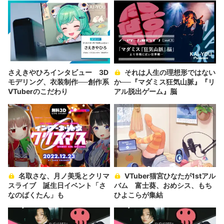
さえきやひろインタビュー 3D
それは人生の理想形ではない
モデリング、衣装制作──創作系
か──『マダミス狂気山脈』『リ
VTuberのこだわり
アル脱出ゲーム』脳
名取さな、月ノ美兎とクリマ
VTuber猫宮ひなたが1stアル
スライブ 誕生日イベント「さ
バム 富士葵、おめシス、もち
なのばくたん」も
ひよこらが集結