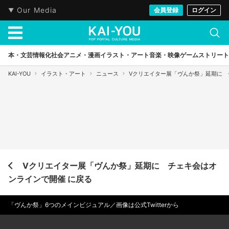
Our Media
会員登録
ログイン
本・文芸
情報化社会
アニメ・漫画
イラスト・アート
音楽・映像
ゲーム
ストリート
KAI-YOU
イラスト・アート
ニュース
Vクリエイター展「ヴんか祭」延期に 
Vクリエイター展「ヴんか祭」延期に チェキ会はオ
ンラインで開催 に戻る
「ヴんか祭」6つのメインビジュアル／画像は公式Twitterから