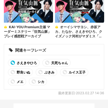
KAI-YOU Premium主催 マ
オーイシマサヨシ、赤坂ア
ーダーミステリー「狂気山脈」
カ、たなか、さえきやひろ、ク
プレイ感想戦アーカイブ
イズノック河村がマダミス「狂
気山脈」に挑戦
関連キーフレーズ
さえきやひろ
天死ちゃん
野良いぬ
ぶきみ
ルイス王子
メエ
シカ
最終更新日:2023.02.27 14:36