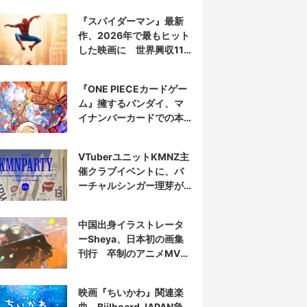
『スパイダーマン』最新
作、2026年で最もヒット
した映画に 世界興収11
億ドル突破
『ONE PIECEカードゲー
ム』擁するバンダイ、マ
イナンバーカードでの本
人認証を導入
VTuberユニットKMNZ主
催クラブイベントに、バ
ーチャルシンガー理芽が
出演
中国出身イラストレータ
ーSheya、日本初の画集
刊行 卒制のアニメMVが
話題の新鋭
映画『ちいかわ』関連楽
曲、Biilboard JAPAN急