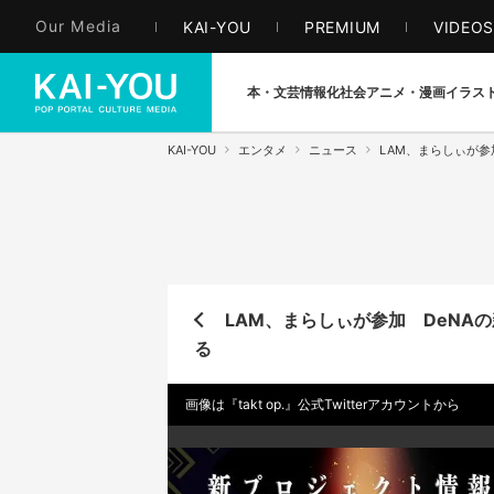
Our Media
KAI-YOU
PREMIUM
VIDEO
本・文芸
情報化社会
アニメ・漫画
イラス
KAI-YOU
エンタメ
ニュース
LAM、まらしぃが参加
LAM、まらしぃが参加 DeNAの新
る
画像は『takt op.』公式Twitterアカウントから