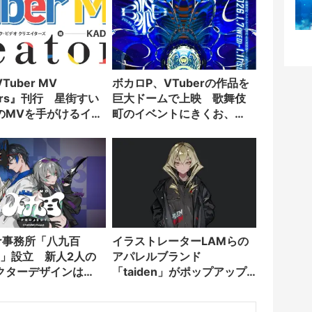
Tuber MV
ボカロP、VTuberの作品を
tors』刊行 星街すい
巨大ドームで上映 歌舞伎
のMVを手がけるイラ
町のイベントにきくお、
ーターが集結
Kanaria、LAMら参加
er事務所「八九百
イラストレーターLAMらの
ect」設立 新人2人の
アパレルブランド
クターデザインは
「taiden」がポップアップ
開催