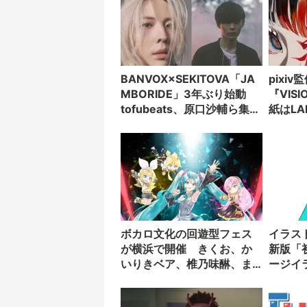
BANVOX×SEKITOVA「JA
pixi
MBORIDE」3年ぶり始動
『VIS
tofubeats、原口沙輔ら集う
紙はL
主催イベント開催
ボカロ文化の回遊型フェス
イラス
が横浜で開催 きくお、か
新版「
いりきベア、椎乃味醂、ま
ージイ
らしぃが出演