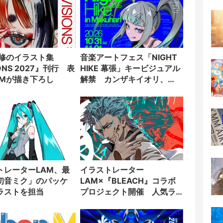
v監修のイラスト集
音楽アートフェス「NIGHT
IONS 2027』刊行 表
HIKE 幕張」キービジュアル
AMが描き下ろし
解禁 カンザキイオリ、
DUSTCELLら100組が出演
トレーターLAM、最
イラストレーター
初音ミク」のパッケ
LAM×『BLEACH』コラボ
ラストを担当
プロジェクト開催 人気ラ
イバル「グリムジョー」を
描く