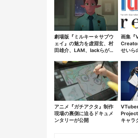
劇場版『ミルキー☆サブウ
画集『V
ェイ』の魅力を虚淵玄、村
Crea
田雄介、LAM、lackらが熱
せいら
弁
ストレ
アニメ『ガチアクタ』制作
VTub
現場の裏側に迫るドキュメ
Proj
ンタリーが公開
キャラ
LAM