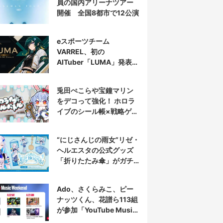
員の国内アリーナツアー
開催 全国8都市で12公演
eスポーツチーム
VARREL、初の
AITuber「LUMA」発表
デビュー配信はマゴ選手
とコラボ
兎田ぺこらや宝鐘マリン
をデコって強化！ ホロラ
イブのシール帳×戦略ゲー
ム発売へ
“にじさんじの雨女”リゼ・
ヘルエスタの公式グッズ
「折りたたみ傘」がガチ
すぎる
Ado、さくらみこ、ピー
ナッツくん、花譜ら113組
が参加「YouTube Music
Weekend」開催