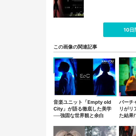
10
この画像の関連記事
音楽ユニット「Empty old
バーチ
City」が語る徹底した美学
リがリ
──強固な世界観と余白
た結果!