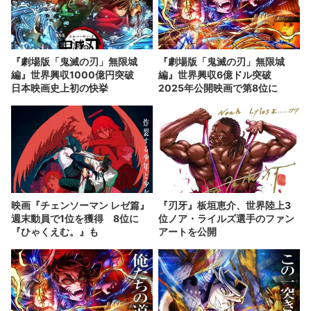
『劇場版「鬼滅の刃」無限城
『劇場版「鬼滅の刃」無限城
編』世界興収1000億円突破
編』世界興収6億ドル突破
日本映画史上初の快挙
2025年公開映画で第8位に
映画『チェンソーマン レゼ篇』
『刃牙』板垣恵介、世界陸上3
週末動員で1位を獲得 8位に
位ノア・ライルズ選手のファン
『ひゃくえむ。』も
アートを公開