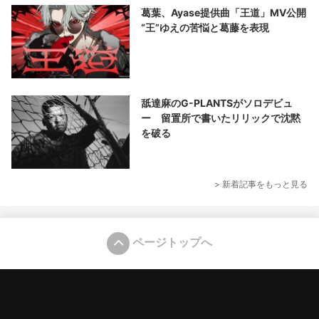
葛葉、Ayase提供曲「王道」MV公開
“王”ゆえの苦悩と葛藤を表現
舐達麻のG-PLANTSがソロデビュ
ー 留置所で書いたリリックで沈黙
を破る
> 新着記事をもっと見る
ページトップへ