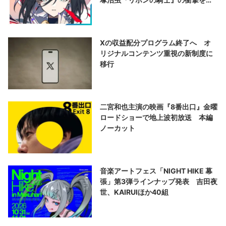
演する
Xの収益配分プログラム終了へ オ
リジナルコンテンツ重視の新制度に
移行
二宮和也主演の映画『8番出口』金曜
ロードショーで地上波初放送 本編
ノーカット
音楽アートフェス「NIGHT HIKE 幕
張」第3弾ラインナップ発表 吉田夜
世、KAIRUIほか40組