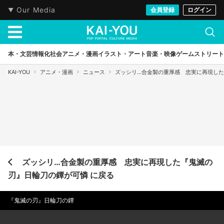
Our Media
会員登録
ログイン
本・文芸
情報化社会
アニメ・漫画
イラスト・アート
音楽・映像
ゲーム
ストリート
KAI-YOU
アニメ・漫画
ニュース
ズッシリ…合金製の重厚感 忠実に再現し
ズッシリ…合金製の重厚感 忠実に再現した『鬼滅の
刃』日輪刀の鐔が可憐 に戻る
『鬼滅の刃』日輪刀の鐔