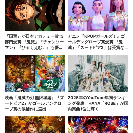
『国宝』が日本アカデミー賞13
アニメ『KPOPガールズ！』ゴ
部門受賞 『鬼滅』『チェンソー
ールデングローブ賞受賞 『鬼
マン』『ひゃくえむ。』も優秀
滅』『ズートピア2』は受賞な
賞に
らず
映画『鬼滅の刃 無限城編』『ズ
2025年のYouTube年間ランキ
ートピア2』がゴールデングロ
ング発表 HANA「ROSE」が国
ーブ賞の候補作に選出
内楽曲1位に輝く