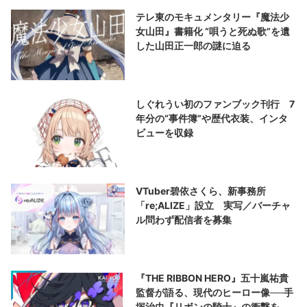
テレ東のモキュメンタリー『魔法少
女山田』書籍化 “唄うと死ぬ歌”を遺
した山田正一郎の謎に迫る
しぐれうい初のファンブック刊行 7
年分の“事件簿”や歴代衣装、インタ
ビューを収録
VTuber碧依さくら、新事務所
「re;ALIZE」設立 実写／バーチャ
ル問わず配信者を募集
『THE RIBBON HERO』五十嵐祐貴
監督が語る、現代のヒーロー像──手
塚治虫『リボンの騎士』の衝撃を再