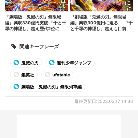
『劇場版「鬼滅の刃」無限城
『劇場版「鬼滅の刃」無限城
編』興収330億円突破 『千と千
編』興収300億円に迫る──『千
尋の神隠し』超え歴代2位に
と千尋の神隠し』超えも目前
関連キーフレーズ
鬼滅の刃
週刊少年ジャンプ
集英社
ufotable
劇場版「鬼滅の刃」無限列車編
最終更新日:2023.03.17 14:36