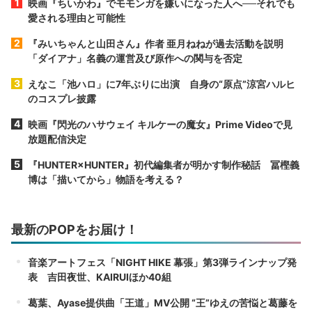
映画『ちいかわ』でモモンガを嫌いになった人へ──それでも
愛される理由と可能性
『みいちゃんと山田さん』作者 亜月ねねが過去活動を説明
「ダイアナ」名義の運営及び原作への関与を否定
えなこ「池ハロ」に7年ぶりに出演 自身の“原点”涼宮ハルヒ
のコスプレ披露
映画『閃光のハサウェイ キルケーの魔女』Prime Videoで見
放題配信決定
『HUNTER×HUNTER』初代編集者が明かす制作秘話 冨樫義
博は「描いてから」物語を考える？
最新のPOPをお届け！
音楽アートフェス「NIGHT HIKE 幕張」第3弾ラインナップ発
表 吉田夜世、KAIRUIほか40組
葛葉、Ayase提供曲「王道」MV公開 “王”ゆえの苦悩と葛藤を