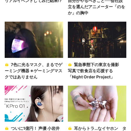
リアルイベントしてみた結果!?
自分がやるべきこと──会社設
立を選んだアニメーター「のを
か」の胸中
7色に光るマスク、まるでゲ
緊急事態下の東京を撮影
ーミング機器 ※ゲーミングマス
写真で飲食店を応援する
クではありません
「Night Order Project」
ついに1億円！ 声優 小岩井
耳からトラ…なイヤホン タ