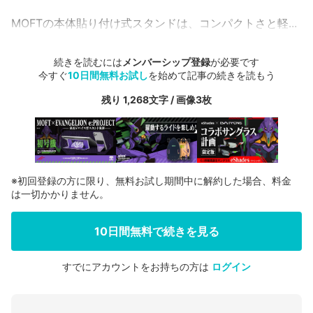
MOFTの本体貼り付け式スタンドは、コンパクトさと軽...
続きを読むには
メンバーシップ登録
が必要です
今すぐ
10日間無料お試し
を始めて記事の続きを読もう
残り 1,268文字 / 画像3枚
※初回登録の方に限り、無料お試し期間中に解約した場合、料金
は一切かかりません。
10日間無料で続きを見る
すでにアカウントをお持ちの方は
ログイン
会員登録する