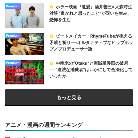
ホラー映画『遺愛』酒井善三×大森時生
Premium
対談 “良かれと思ったこと“が呪いを生み、
恐怖を生む
ビートメイカー・RhymeTubeが抱える
Premium
矛盾と祈り──オルタナティブなヒップホッ
プ／プロデューサー論
中南米の“Otaku”と海賊版漫画の破局
Premium
──“違法な消費者”はいかにして合法化して
いったか
もっと見る
アニメ・漫画の週間ランキング