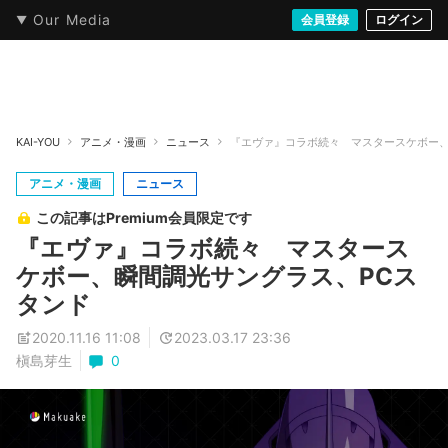
Our Media
本・文芸
情報化社会
アニメ・漫画
イラスト・アート
音楽・映像
会員登録
ゲーム
ログイン
ストリート
KAI-YOU
アニメ・漫画
ニュース
『エヴァ』コラボ続々 マスタースケボー、
アニメ・漫画
ニュース
この記事はPremium会員限定です
『エヴァ』コラボ続々 マスタース
ケボー、瞬間調光サングラス、PCス
タンド
2020.11.16 11:08
2023.03.17 23:36
槇島芽生
0