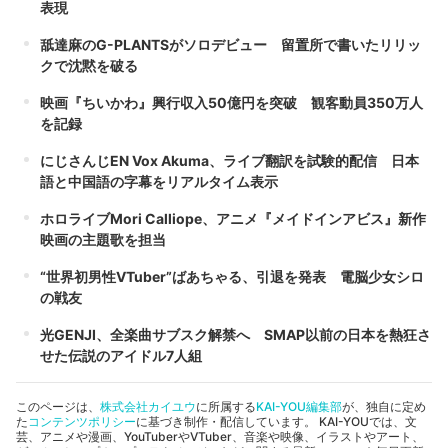
表現
舐達麻のG-PLANTSがソロデビュー 留置所で書いたリリッ
クで沈黙を破る
映画『ちいかわ』興行収入50億円を突破 観客動員350万人
を記録
にじさんじEN Vox Akuma、ライブ翻訳を試験的配信 日本
語と中国語の字幕をリアルタイム表示
ホロライブMori Calliope、アニメ『メイドインアビス』新作
映画の主題歌を担当
“世界初男性VTuber”ばあちゃる、引退を発表 電脳少女シロ
の戦友
光GENJI、全楽曲サブスク解禁へ SMAP以前の日本を熱狂さ
せた伝説のアイドル7人組
このページは、
株式会社カイユウ
に所属する
KAI-YOU編集部
が、独自に定め
た
コンテンツポリシー
に基づき制作・配信しています。 KAI-YOUでは、文
芸、アニメや漫画、YouTuberやVTuber、音楽や映像、イラストやアート、