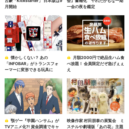
古豪「Kickstarter」 日本版は9
会』書籍化 ヤれたかもな一期
月開始
一会の夜を鑑定
懐かしくない？ あの
月額2000円で絶品生ハム食
「INFOBAR」がトランスフォ
べ放題！ 会員限定だぞ急げぇぇ
ーマーに変形できる玩具に
え
顎ゲー『学園ハンサム』が
映像作家 村田朋泰の展覧会 ミ
TVアニメ化?! 資金調達でキャ
スチルや劇場版「あの花」主題