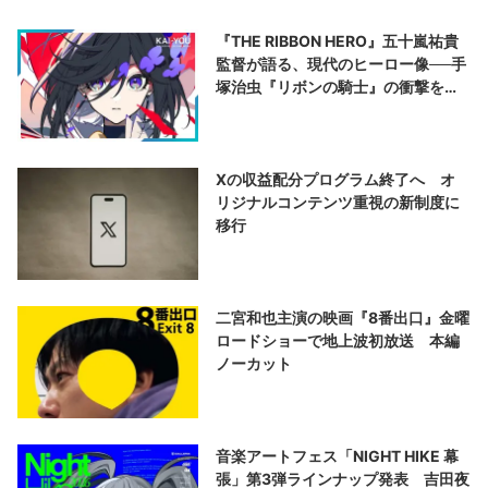
『THE RIBBON HERO』五十嵐祐貴
監督が語る、現代のヒーロー像──手
塚治虫『リボンの騎士』の衝撃を再
演する
Xの収益配分プログラム終了へ オ
リジナルコンテンツ重視の新制度に
移行
二宮和也主演の映画『8番出口』金曜
ロードショーで地上波初放送 本編
ノーカット
音楽アートフェス「NIGHT HIKE 幕
張」第3弾ラインナップ発表 吉田夜