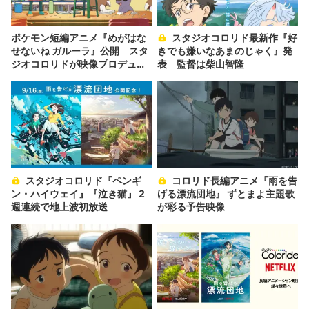
ポケモン短編アニメ『めがはな
スタジオコロリド最新作『好
せないね ガルーラ』公開 スタ
きでも嫌いなあまのじゃく』発
ジオコロリドが映像プロデュー
表 監督は柴山智隆
ス
スタジオコロリド『ペンギ
コロリド長編アニメ『雨を告
ン・ハイウェイ』『泣き猫』 2
げる漂流団地』 ずとまよ主題歌
週連続で地上波初放送
が彩る予告映像