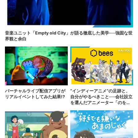
音楽ユニット「Empty old City」が語る徹底した美学──強固な世
界観と余白
バーチャルライブ配信アプリが
“インディーアニメ“の足跡と、
リアルイベントしてみた結果!?
自分がやるべきこと──会社設立
を選んだアニメーター「のを
か」の胸中