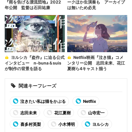
『雨を告げる漂流団地』2022
ークほか生演奏も アーカイブ
年公開 監督は石田祐康
は無いため必見
ヨルシカ『盗作』に迫る公式
Netflix映画『泣き猫』コメ
インタビュー n-buna＆suis
ンタリー公開 志田未来、花江
が制作の背景を語る
夏樹ら4キャスト揃う
関連キーフレーズ
泣きたい私は猫をかぶる
Netflix
志田未来
花江夏樹
山寺宏一
喜多村英梨
小木博明
ヨルシカ