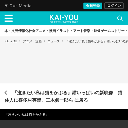
Our Media
会員登録
ログイン
本・文芸
情報化社会
アニメ・漫画
イラスト・アート
音楽・映像
ゲーム
ストリート
KAI-YOU
アニメ・漫画
ニュース
『泣きたい私は猫をかぶる』猫いっぱいの
『泣きたい私は猫をかぶる』猫いっぱいの新映像 猫
住人に喜多村英梨、三木眞一郎ら に戻る
『泣きたい私は猫をかぶる』