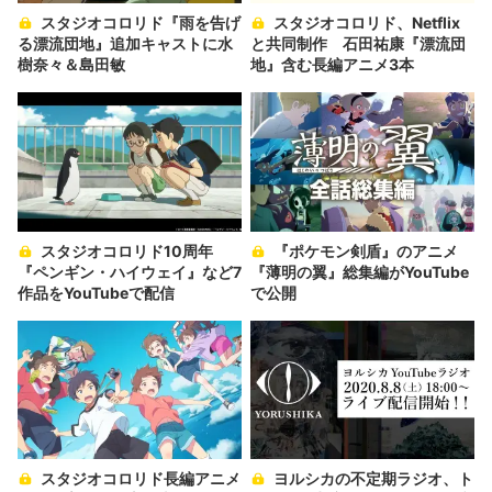
スタジオコロリド『雨を告げ
スタジオコロリド、Netflix
る漂流団地』追加キャストに水
と共同制作 石田祐康『漂流団
樹奈々＆島田敏
地』含む長編アニメ3本
スタジオコロリド10周年
『ポケモン剣盾』のアニメ
『ペンギン・ハイウェイ』など7
『薄明の翼』総集編がYouTube
作品をYouTubeで配信
で公開
スタジオコロリド長編アニメ
ヨルシカの不定期ラジオ、ト