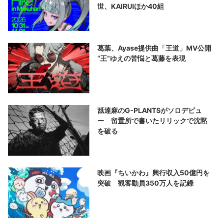
世、KAIRUIほか40組
葛葉、Ayase提供曲「王道」MV公開
“王”ゆえの苦悩と葛藤を表現
舐達麻のG-PLANTSがソロデビュ
ー 留置所で書いたリリックで沈黙
を破る
映画『ちいかわ』興行収入50億円を
突破 観客動員350万人を記録