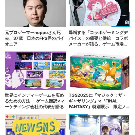
元プロゲーマーnoppoさん死
爆増する「コラボゲーミングデ
去、37歳 日本のFPS界のパイ
バイス」の需要と供給 コラボ
オニア
メーカーが語る、ゲーム市場の
現在地
世界にインディーゲームを広め
TGS2025に『マジック：ザ・
るための方法──ゲーム翻訳×マ
ギャザリング』×『FINAL
ーケティング会社の代表が語る
FANTASY』特別展示 限定ノベ
ルティも配布