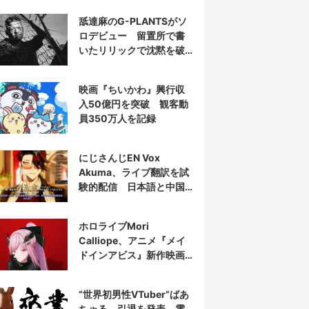
舐達麻のG-PLANTSがソ
ロデビュー 留置所で書
いたリリックで沈黙を破
る
映画『ちいかわ』興行収
入50億円を突破 観客動
員350万人を記録
にじさんじEN Vox
Akuma、ライブ翻訳を試
験的配信 日本語と中国
語の字幕をリアルタイム
表示
ホロライブMori
Calliope、アニメ『メイ
ドインアビス』新作映画
の主題歌を担当
“世界初男性VTuber”ばあ
ちゃる、引退を発表 電