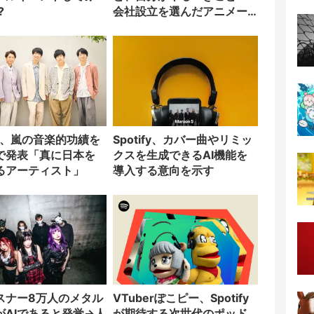
?
会社設立を選んだアニメー
ター「のをか」の胸中
ify、嵐の音楽的功績を
Spotify、カバー曲やリミッ
で発表「真に日本を
クスを生成できるAI機能を
るアーティスト」
導入する意向を示す
スナー8万人のメタル
VTuberぽこピー、Spotify
がAIであると発覚→人
が期待する次世代のポッド