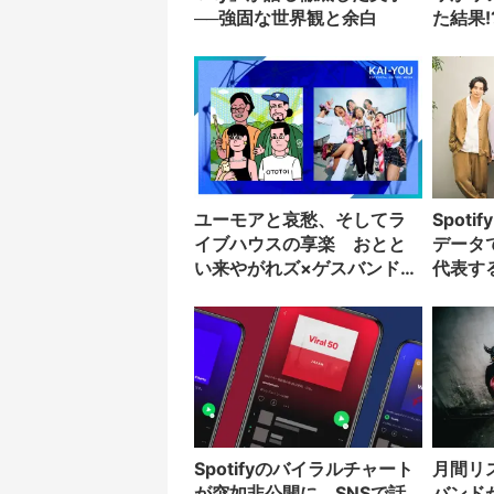
──強固な世界観と余白
た結果!
ユーモアと哀愁、そしてラ
Spot
イブハウスの享楽 おとと
データ
い来やがれズ×ゲスバンドイ
代表す
ンタビュー
Spotifyのバイラルチャート
月間リ
が突如非公開に SNSで話
バンド