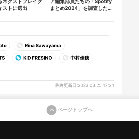
るネクストブレイク
ア編集部員たちの「Spotify
ィストに選出
まとめ2024」を調査した結
果……!?
oto
Rina Sawayama
TS
KID FRESINO
中村佳穂
最終更新日:2023.03.25 17:24
ページトップへ