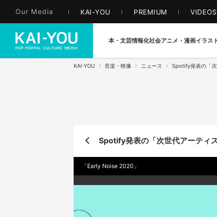
Our Media
KAI-YOU
PREMIUM
VIDEO
本・文芸
情報化社会
アニメ・漫画
イラス
KAI-YOU
音楽・映像
ニュース
Spotify発表の「
Spotify発表の「次世代アーティスト
「Early Noise 2020」