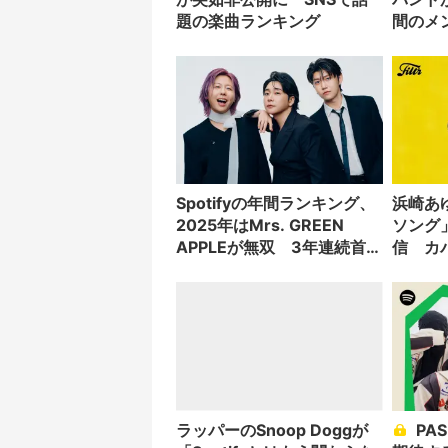
題の楽曲ランキング
間のメ
ペを勝
Spotifyの年間ランキング、
浜崎あ
2025年はMrs. GREEN
ソング
APPLEが無双 3年連続首位
信 カ
に
ヘイ
ラッパーのSnoop Doggが
PAS TASTA、Spotifyが