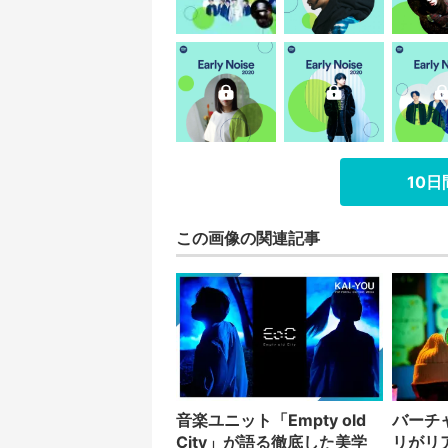
10
この画像の関連記事
音楽ユニット「Empty old
バーチ
City」が語る徹底した美学
リがリ