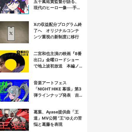
五十嵐祐貴監督が語る、
現代のヒーロー像──手塚
治虫『リボンの騎士』の
衝撃を再演する
Xの収益配分プログラム終
了へ オリジナルコンテ
ンツ重視の新制度に移行
二宮和也主演の映画『8番
出口』金曜ロードショー
で地上波初放送 本編ノ
ーカット
音楽アートフェス
「NIGHT HIKE 幕張」第3
弾ラインナップ発表 吉
田夜世、KAIRUIほか40組
葛葉、Ayase提供曲「王
道」MV公開 “王”ゆえの苦
悩と葛藤を表現