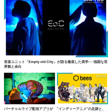
音楽ユニット「Empty old City」が語る徹底した美学──強固な世
界観と余白
バーチャルライブ配信アプリが
“インディーアニメ“の足跡と、