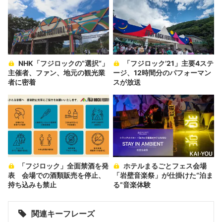
NHK「フジロックの“選択“」
「フジロック’21」主要4ステ
主催者、ファン、地元の観光業
ージ、12時間分のパフォーマン
者に密着
スが放送
「フジロック」全面禁酒を発
ホテルまるごとフェス会場
表 会場での酒類販売を停止、
「岩壁音楽祭」が仕掛けた“泊ま
持ち込みも禁止
る”音楽体験
関連キーフレーズ