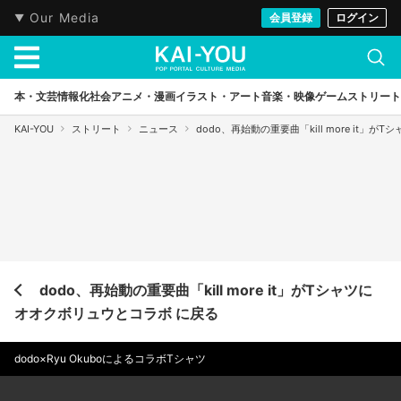
Our Media
会員登録
ログイン
本・文芸
情報化社会
アニメ・漫画
イラスト・アート
音楽・映像
ゲーム
ストリート
KAI-YOU
ストリート
ニュース
dodo、再始動の重要曲「kill more it」
dodo、再始動の重要曲「kill more it」がTシャツに
オオクボリュウとコラボ に戻る
dodo×Ryu OkuboによるコラボTシャツ