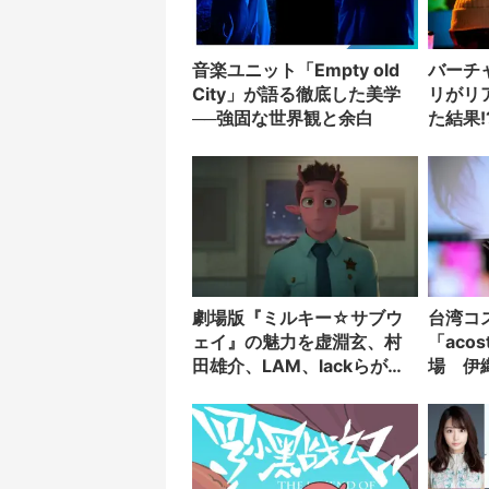
音楽ユニット「Empty old
バーチ
City」が語る徹底した美学
リがリ
──強固な世界観と余白
た結果!
劇場版『ミルキー☆サブウ
台湾コ
ェイ』の魅力を虚淵玄、村
「aco
田雄介、LAM、lackらが熱
場 伊
弁