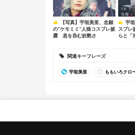
【写真】宇垣美里、念願
宇垣美里、ハロウィンコ
の“ケモミミ“人狼コスプレ披
スプレ
露 息を呑む妖艶さ
らと「
関連キーフレーズ
宇垣美里
ももいろクロ