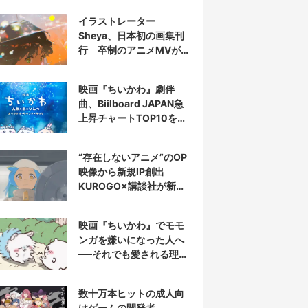
イラストレーター
Sheya、日本初の画集刊
行 卒制のアニメMVが話
題の新鋭
映画『ちいかわ』劇伴
曲、Biilboard JAPAN急
上昇チャートTOP10を半
分占拠
“存在しないアニメ”のOP
映像から新規IP創出
KUROGO×講談社が新プ
ロジェクト始動
映画『ちいかわ』でモモ
ンガを嫌いになった人へ
──それでも愛される理由
と可能性
数十万本ヒットの成人向
けゲームの開発者、