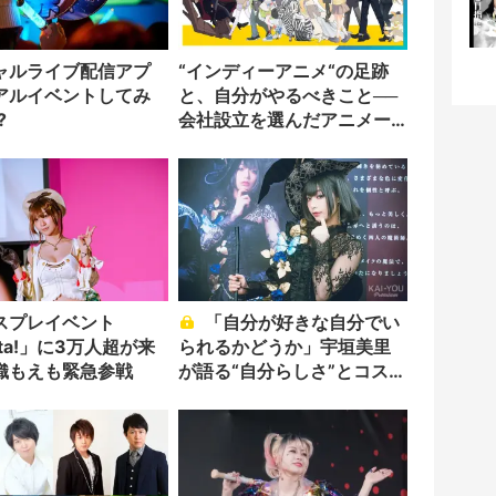
ャルライブ配信アプ
“インディーアニメ“の足跡
アルイベントしてみ
と、自分がやるべきこと──
?
会社設立を選んだアニメー
ター「のをか」の胸中
スプレイベント
「自分が好きな自分でい
sta!」に3万人超が来
られるかどうか」宇垣美里
織もえも緊急参戦
が語る“自分らしさ”とコスプ
レ