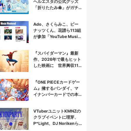
ヘルエスタの公式グッズ
「折りたたみ傘」がガチ
すぎる
Ado、さくらみこ、ピー
ナッツくん、花譜ら113組
が参加「YouTube Music
Weekend」開催
『スパイダーマン』最新
作、2026年で最もヒット
した映画に 世界興収11
億ドル突破
『ONE PIECEカードゲー
ム』擁するバンダイ、マ
イナンバーカードでの本
人認証を導入
VTuberユニットKMNZの
クラブイベントに理芽、
P*Light、DJ Norikenら
出演