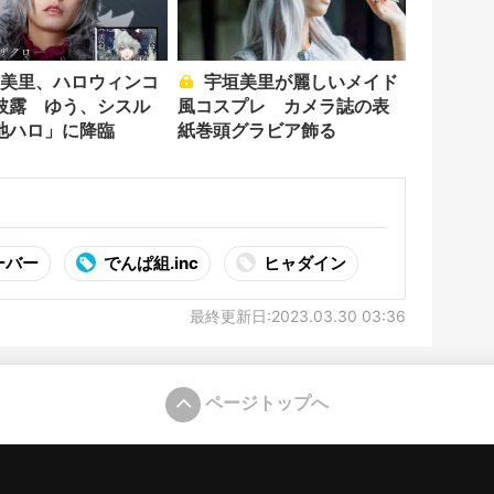
宇垣美里が麗しいメイド
披露 ゆう、シスル
風コスプレ カメラ誌の表
池ハロ」に降臨
紙巻頭グラビア飾る
ーバー
でんぱ組.inc
ヒャダイン
最終更新日:2023.03.30 03:36
ページトップへ