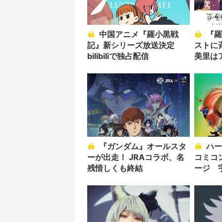
中国アニメ『羅小黒戦
『羅小黒戦記』追加キャ
記』新シリーズ放送決定
ストに
bilibiliで独占配信
美里は
『ガンダム』オールスタ
ハーレイ・クイン「東京
ーが出走！ JRAコラボ、名
コミコ
残惜しくも終結
ージ 
登壇