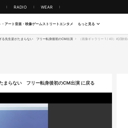
S
RADIO
WEAR
ト・アート
音楽・映像
ゲーム
ストリート
エンタメ
もっと見る
ぎる先生姿がたまらない フリー転身後初のCM出演
（画像ギャラリー 1 / 40）#試験
たまらない フリー転身後初のCM出演 に戻る