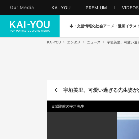
Our Media
KAI-YOU
PREMIUM
VIDEO
本・文芸
情報化社会
アニメ・漫画
イラス
KAI-YOU
エンタメ
ニュース
宇垣美里、可愛い過
宇垣美里、可愛い過ぎる先生姿が
#試験前の宇垣先生