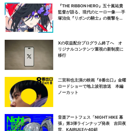
『THE RIBBON HERO』五十嵐祐貴
監督が語る、現代のヒーロー像──手
塚治虫『リボンの騎士』の衝撃を再
演する
Xの収益配分プログラム終了へ オ
リジナルコンテンツ重視の新制度に
移行
二宮和也主演の映画『8番出口』金曜
ロードショーで地上波初放送 本編
ノーカット
音楽アートフェス「NIGHT HIKE 幕
張」第3弾ラインナップ発表 吉田夜
世、KAIRUIほか40組