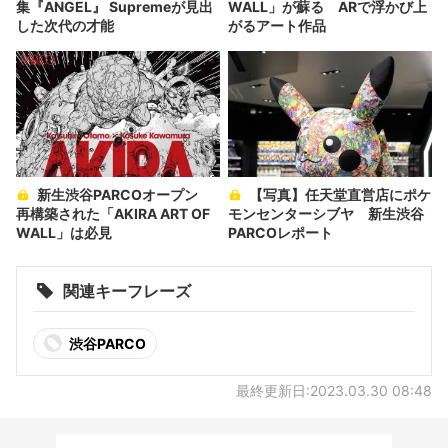
集『ANGEL』 Supremeが見出
WALL」が蘇る ARで浮かび上
した次代の才能
がるアート作品
新生渋谷PARCOオープン
【写真】任天堂直営店にポケ
再構築された「AKIRA ART OF
モンセンターシブヤ 新生渋谷
WALL」は必見
PARCOレポート
関連キーフレーズ
渋谷PARCO
最終更新日:2023.03.30 08:48