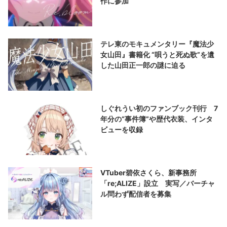
作に参加
テレ東のモキュメンタリー『魔法少
女山田』書籍化 “唄うと死ぬ歌”を遺
した山田正一郎の謎に迫る
しぐれうい初のファンブック刊行 7
年分の“事件簿”や歴代衣装、インタ
ビューを収録
VTuber碧依さくら、新事務所
「re;ALIZE」設立 実写／バーチャ
ル問わず配信者を募集