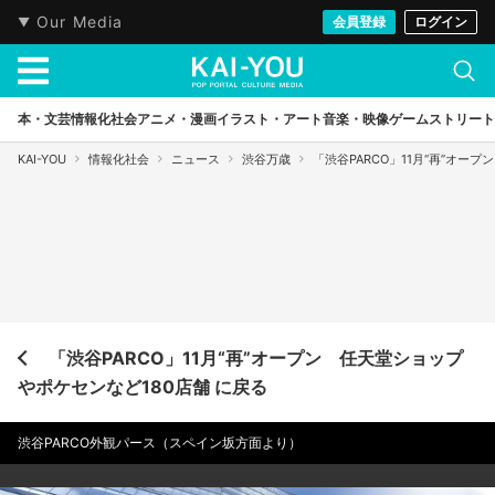
Our Media
会員登録
ログイン
本・文芸
情報化社会
アニメ・漫画
イラスト・アート
音楽・映像
ゲーム
ストリート
KAI-YOU
情報化社会
ニュース
渋谷万歳
「渋谷PARCO」11月“再”オー
「渋谷PARCO」11月“再”オープン 任天堂ショップ
やポケセンなど180店舗 に戻る
渋谷PARCO外観パース（スペイン坂方面より）