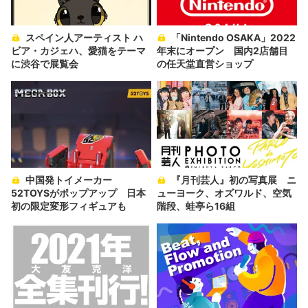
スペイン人アーティスト ハ
「Nintendo OSAKA」2022
ビア・カジェハ、愛猫をテーマ
年末にオープン 国内2店舗目
に渋谷で展覧会
の任天堂直営ショップ
中国発トイメーカー
『月刊芸人』初の写真展 ニ
52TOYSがポップアップ 日本
ューヨーク、オズワルド、空気
初の限定変形フィギュアも
階段、蛙亭ら16組