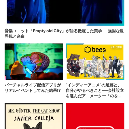
音楽ユニット「Empty old City」が語る徹底した美学──強固な世
界観と余白
バーチャルライブ配信アプリが
“インディーアニメ“の足跡と、
リアルイベントしてみた結果!?
自分がやるべきこと──会社設立
を選んだアニメーター「のを
か」の胸中