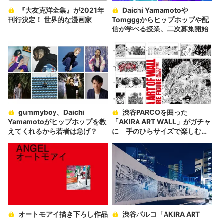
『大友克洋全集』が2021年
Daichi Yamamotoや
刊行決定！ 世界的な漫画家
Tomgggからヒップホップや配
信が学べる授業、二次募集開始
gummyboy、Daichi
渋谷PARCOを囲った
Yamamotoがヒップホップを教
「AKIRA ART WALL」がガチャ
えてくれるから若者は急げ？
に 手のひらサイズで楽しむア
ート
オートモアイ描き下ろし作品
渋谷パルコ「AKIRA ART