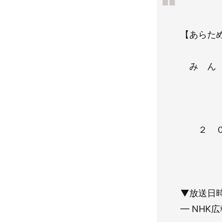
【あらた
み ん 
第 
２ ０ 
放 
▼放送日
— NHK広