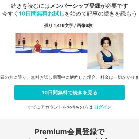
続きを読むには
メンバーシップ登録
が必要です
今すぐ
10日間無料お試し
を始めて記事の続きを読もう
残り 1,416文字 / 画像6枚
登録の方に限り、無料お試し期間中に解約した場合、料金は一切かかり
10日間無料で続きを見る
すでにアカウントをお持ちの方は
ログイン
会員登録する
Premium会員登録で
ログインする