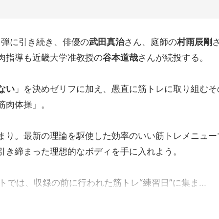
1弾に引き続き、俳優の
武田真治
さん、庭師の
村雨辰剛
肉指導も近畿大学准教授の
谷本道哉
さんが続投する。
ない
」を決めゼリフに加え、愚直に筋トレに取り組むそ
筋肉体操」。
まり。最新の理論を駆使した効率のいい筋トレメニュー
引き締まった理想的なボディを手に入れよう。
トでは、収録の前に行われた筋トレ“練習日”に集ま...