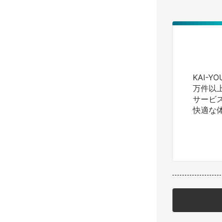
KAI-
万件以
サービ
快適な