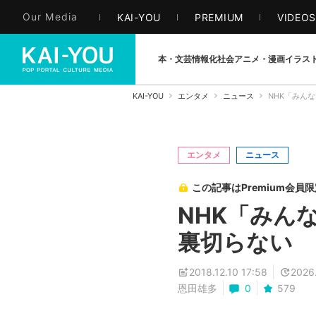
Our Media
KAI-YOU
PREMIUM
VIDEO
本・文芸
情報化社会
アニメ・漫画
イラス
KAI-YOU
エンタメ
ニュース
NHK「みん
エンタメ
ニュース
この記事はPremium会員
NHK「みん
裏切らない
2018.12.10 17:58
2026.
恩田雄多
0
579