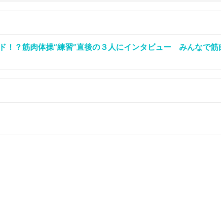
！？筋肉体操“練習”直後の３人にインタビュー みんなで筋肉体