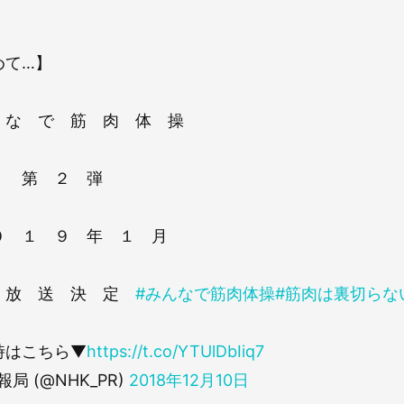
めて…】
な で 筋 肉 体 操
２ 弾
１ ９ 年 １ 月
送 決 定
#みんなで筋肉体操
#筋肉は裏切らな
時はこちら▼
https://t.co/YTUlDbIiq7
報局 (@NHK_PR)
2018年12月10日