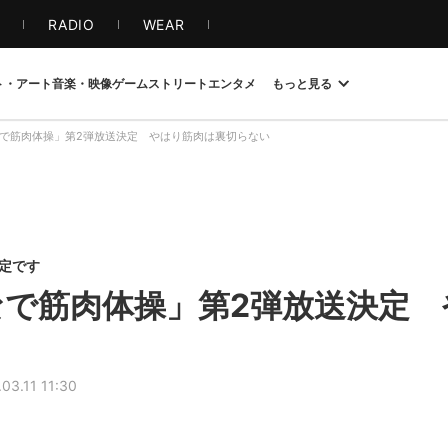
S
RADIO
WEAR
ト・アート
音楽・映像
ゲーム
ストリート
エンタメ
もっと見る
なで筋肉体操」第2弾放送決定 やはり筋肉は裏切らない
限定です
なで筋肉体操」第2弾放送決定
03.11 11:30