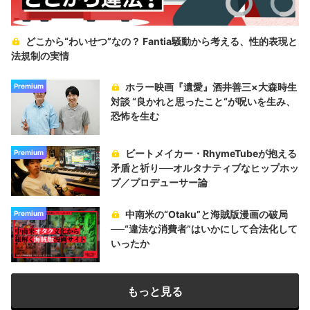
どこから“わいせつ”なの？ Fantia騒動から考える、性的表現と
法規制の実情
ホラー映画『遺愛』酒井善三×大森時生
Premium
対談 “良かれと思ったこと“が呪いを生み、
恐怖を生む
ビートメイカー・RhymeTubeが抱える
Premium
矛盾と祈り──オルタナティブなヒップホッ
プ／プロデューサー論
中南米の“Otaku”と海賊版漫画の破局
Premium
──“違法な消費者”はいかにして合法化して
いったか
もっと見る