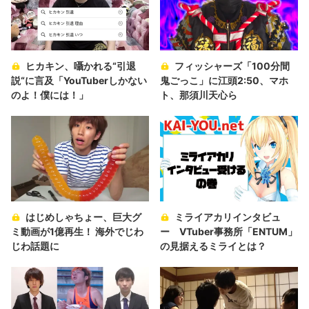
ヒカキン、囁かれる“引退
フィッシャーズ「100分間
説“に言及「YouTuberしかない
鬼ごっこ」に江頭2:50、マホ
のよ！僕には！」
ト、那須川天心ら
はじめしゃちょー、巨大グ
ミライアカリインタビュ
ミ動画が1億再生！ 海外でじわ
ー VTuber事務所「ENTUM」
じわ話題に
の見据えるミライとは？