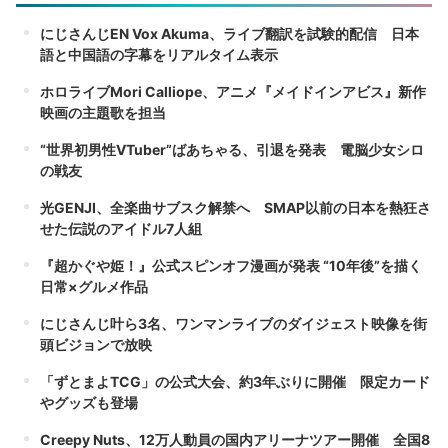
にじさんじEN Vox Akuma、ライブ翻訳を試験的配信 日本
語と中国語の字幕をリアルタイム表示
ホロライブMori Calliope、アニメ『メイドインアビス』新作
映画の主題歌を担当
“世界初男性VTuber”ばあちゃる、引退を発表 電脳少女シロ
の戦友
光GENJI、全楽曲サブスク解禁へ SMAP以前の日本を熱狂さ
せた伝説のアイドル7人組
『超かぐや姫！』公式スピンオフ漫画が発表 “10年後”を描く
日常×グルメ作品
にじさんじ叶ら3名、ワンマンライブのダイジェスト映像を街
頭ビジョンで放映
「ずとまよTCG」の公式大会、約3年ぶりに開催 限定カード
やグッズも登場
Creepy Nuts、12万人動員の国内アリーナツアー開催 全国8