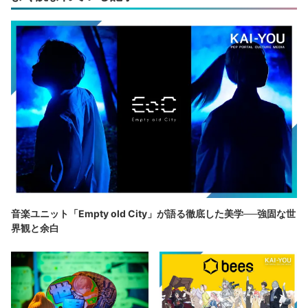
音楽ユニット「Empty old City」が語る徹底した美学──強固な世
界観と余白