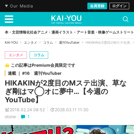
Our Media
会員登録
ログイン
本・文芸
情報化社会
アニメ・漫画
イラスト・アート
音楽・映像
ゲーム
ストリート
KAI-YOU
エンタメ
コラム
週刊YouTuber
HIKAKINが2度目のMステ出演
エンタメ
コラム
この記事はPremium会員限定です
連載 ｜ #16 週刊YouTuber
HIKAKINが2度目のMステ出演、草な
ぎ剛はマ◯オに夢中…【今週の
YouTube】
2018.02.24 08:52
2026.03.11 11:30
otone
1