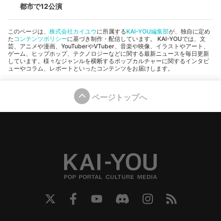
都市で12公演
このページは、
株式会社カイユウ
に所属する
KAI-YOU編集部
が、独自に定め
た
コンテンツポリシー
に基づき制作・配信しています。 KAI-YOUでは、文
芸、アニメや漫画、YouTuberやVTuber、音楽や映像、イラストやアート、
ゲーム、ヒップホップ、テクノロジーなどに関する最新ニュースを毎日更新
しています。様々なジャンルを横断するポップカルチャーに関するインタビ
ューやコラム、レポートといったコンテンツをお届けします。
ページトップへ