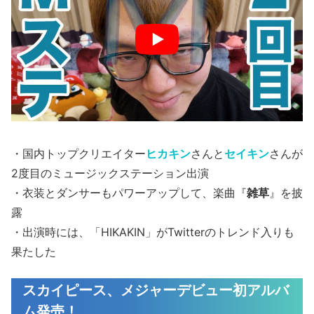
・国内トップクリエイター
ヒカキン
さんと
セイキン
さんが
2度目のミュージックステーション出演
・衣装とダンサーもパワーアップして、楽曲『
雑草
』を披
露
・出演時には、「HIKAKIN」がTwitterのトレンド入りも
果たした
スカイピース、メジャーデビュー初アルバ
ム発売！