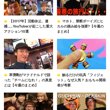
【2017年】活動休止、逮
マホト、禁断ボーイズにヒ
捕……YouTuberが起こした重大
カルの踏み絵を強要?【今週の
アクション10選
まとめ】
草彅剛がマクドナルドで語
触るだけの玩具「フィジェ
った「チームになれ！」の真意
ット」なぜ人気？ おもちゃ開発
とは【今週のまとめ】
者が考察