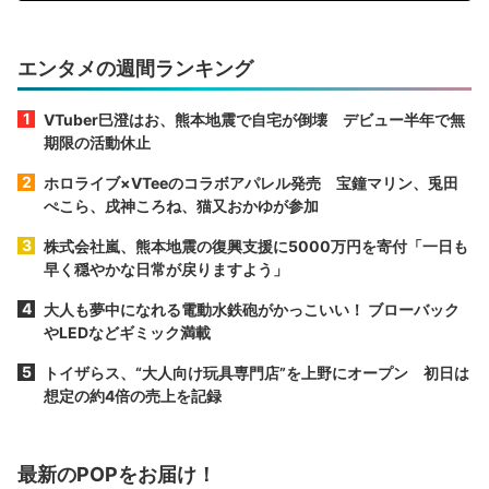
エンタメの週間ランキング
VTuber巳澄はお、熊本地震で自宅が倒壊 デビュー半年で無
期限の活動休止
ホロライブ×VTeeのコラボアパレル発売 宝鐘マリン、兎田
ぺこら、戌神ころね、猫又おかゆが参加
株式会社嵐、熊本地震の復興支援に5000万円を寄付「一日も
早く穏やかな日常が戻りますよう」
大人も夢中になれる電動水鉄砲がかっこいい！ ブローバック
やLEDなどギミック満載
トイザらス、“大人向け玩具専門店”を上野にオープン 初日は
想定の約4倍の売上を記録
最新のPOPをお届け！