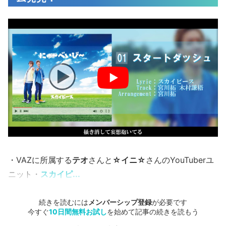
・VAZに所属する
テオ
さんと
☆イニ☆
さんのYouTuberユ
ニット・
スカイピ...
続きを読むには
メンバーシップ登録
が必要です
今すぐ
10日間無料お試し
を始めて記事の続きを読もう