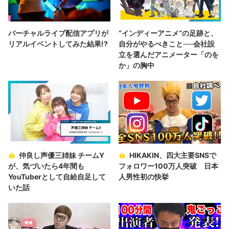
バーチャルライブ配信アプリが
“インディーアニメ“の足跡と、
リアルイベントしてみた結果!?
自分がやるべきこと──会社設
立を選んだアニメーター「のを
か」の胸中
仲良し声優三姉妹 チームY
HIKAKIN、四大主要SNSで
が、気づいたら4年間も
フォロワー100万人突破 日本
YouTuberとして自給自足して
人男性初の快挙
いた話