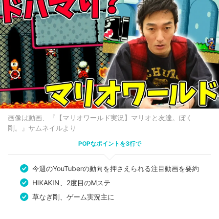
画像は動画、『【マリオワールド実況】マリオと友達。ぼく
剛。』サムネイルより
POPなポイントを3行で
今週のYouTuberの動向を押さえられる注目動画を要約
HIKAKIN、2度目のMステ
草なぎ剛、ゲーム実況主に