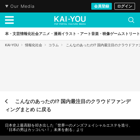
Our Media
会員登録
ログイン
本・文芸
情報化社会
アニメ・漫画
イラスト・アート
音楽・映像
ゲーム
ストリート
KAI-YOU
情報化社会
コラム
こんなのあったの!? 国内最注目のクラウドファ
こんなのあったの!? 国内最注目のクラウドファンデ
ィングまとめ に戻る
日本史上最高額を叩き出した「世界一のメンズフェイシャルエステを造り、
「日本の男はカッコいい！」未来を創る」より