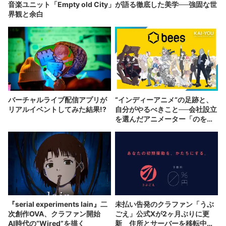
音楽ユニット「Empty old City」が語る徹底した美学──強固な世
界観と余白
バーチャルライブ配信アプリが
“インディーアニメ“の足跡と、
リアルイベントしてみた結果!?
自分がやるべきこと──会社設立
を選んだアニメーター「のを
か」の胸中
『serial experiments lain』二
未払い告発のクラファン「うぶ
次創作OVA、クラファン開始
ごえ」公式Xが2ヶ月ぶりに更
AI時代の“Wired”を描く
新 住所とサーバーを移転中と