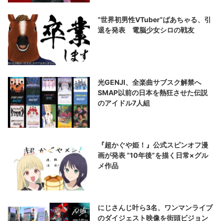
“世界初男性VTuber”ばあちゃる、引
退を発表 電脳少女シロの戦友
光GENJI、全楽曲サブスク解禁へ
SMAP以前の日本を熱狂させた伝説
のアイドル7人組
『超かぐや姫！』公式スピンオフ漫
画が発表 “10年後”を描く日常×グル
メ作品
にじさんじ叶ら3名、ワンマンライブ
のダイジェスト映像を街頭ビジョン