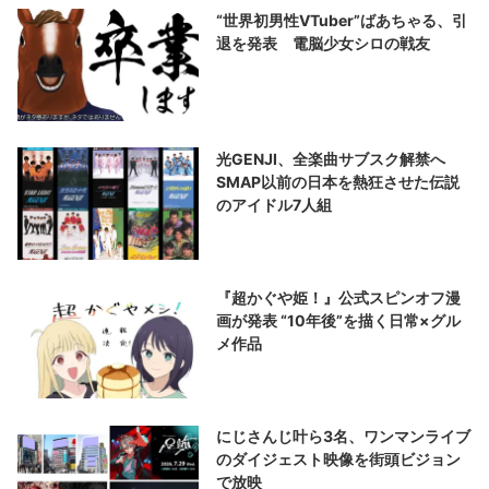
“世界初男性VTuber”ばあちゃる、引
退を発表 電脳少女シロの戦友
光GENJI、全楽曲サブスク解禁へ
SMAP以前の日本を熱狂させた伝説
のアイドル7人組
『超かぐや姫！』公式スピンオフ漫
画が発表 “10年後”を描く日常×グル
メ作品
にじさんじ叶ら3名、ワンマンライブ
のダイジェスト映像を街頭ビジョン
で放映