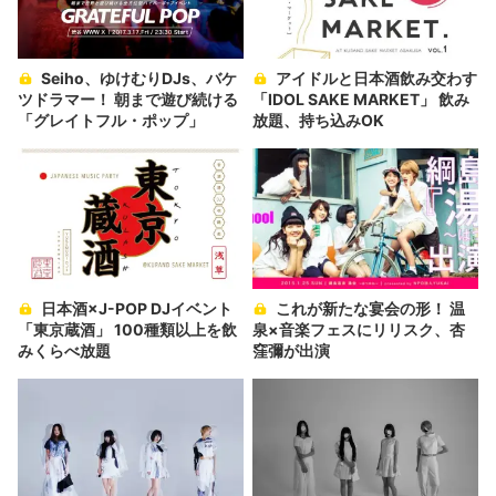
Seiho、ゆけむりDJs、バケ
アイドルと日本酒飲み交わす
ツドラマー！ 朝まで遊び続ける
「IDOL SAKE MARKET」 飲み
「グレイトフル・ポップ」
放題、持ち込みOK
日本酒×J-POP DJイベント
これが新たな宴会の形！ 温
「東京蔵酒」 100種類以上を飲
泉×音楽フェスにリリスク、杏
みくらべ放題
窪彌が出演