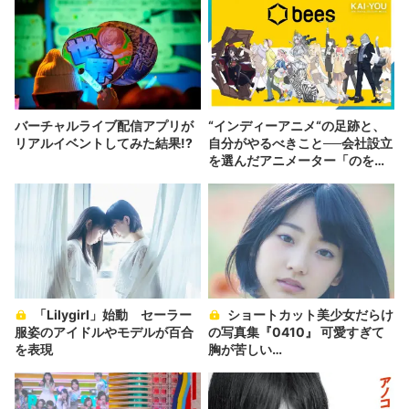
バーチャルライブ配信アプリが
“インディーアニメ“の足跡と、
リアルイベントしてみた結果!?
自分がやるべきこと──会社設立
を選んだアニメーター「のを
か」の胸中
「Lilygirl」始動 セーラー
ショートカット美少女だらけ
服姿のアイドルやモデルが百合
の写真集『0410』 可愛すぎて
を表現
胸が苦しい…