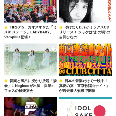
TIF2015、カオスすぎた「ミ
ゆけむりDJsがミックスCD
スiD ステージ」LADYBABY、
リリース！ ジャケは“あの頃“の
Vampillia登場！
吉川ひなの
音楽と風呂に浸かり放題「湯
日本の音楽だけで一晩中！
会」にNegiccoが出演 温泉×
真夏の宴「東京歌謡曲ナイト」
フェスの極楽宴会
が過去最大規模で開催