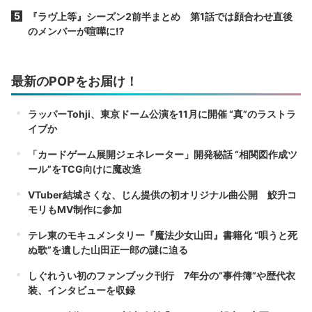
『ラヴ上等』シーズン2前半まとめ 第1話では顔合わせ直後
のメンバーが喧嘩に⁉︎
最新のPOPをお届け！
ラッパーTohji、東京ドーム公演を11月に開催 “真”のラストラ
イブか
「カードゲーム展開ジェネレーター」開発秘話 “相関図作成ツ
ール”をTCG向けに魔改造
VTuber結城さくな、じん提供の初オリジナル曲公開 鮫升コ
モリもMV制作に参加
テレ東のモキュメンタリー『魔法少女山田』書籍化 “唄うと死
ぬ歌”を遺した山田正一郎の謎に迫る
しぐれうい初のファンブック刊行 7年分の“事件簿”や歴代衣
装、インタビューを収録