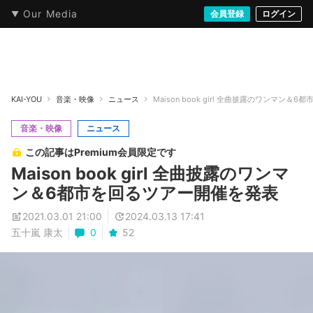
Our Media
本・文芸
情報化社会
アニメ・漫画
イラスト・アート
音楽・映像
会員登録
ゲーム
ログイン
ストリート
KAI-YOU
音楽・映像
ニュース
Maison book girl 全曲披露のワンマン
音楽・映像
ニュース
この記事はPremium会員限定です
Maison book girl 全曲披露のワンマ
ン＆6都市を回るツアー開催を発表
2021.03.01 21:00
2024.03.13 17:41
五十嵐 康太
0
52