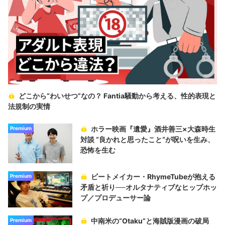
どこから“わいせつ”なの？ Fantia騒動から考える、性的表現と
法規制の実情
ホラー映画『遺愛』酒井善三×大森時生
Premium
対談 “良かれと思ったこと“が呪いを生み、
恐怖を生む
ビートメイカー・RhymeTubeが抱える
Premium
矛盾と祈り──オルタナティブなヒップホッ
プ／プロデューサー論
中南米の“Otaku”と海賊版漫画の破局
Premium