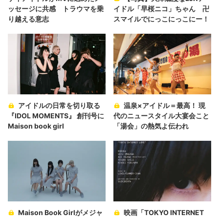
ッセージに共感 トラウマを乗
イドル「早桜ニコ」ちゃん 卍
り越える意志
スマイルでにっこにっこにー！
アイドルの日常を切り取る
温泉×アイドル＝最高！ 現
『IDOL MOMENTS』 創刊号に
代のニュースタイル大宴会こと
Maison book girl
「湯会」の熱気よ伝われ
Maison Book Girlがメジャ
映画「TOKYO INTERNET