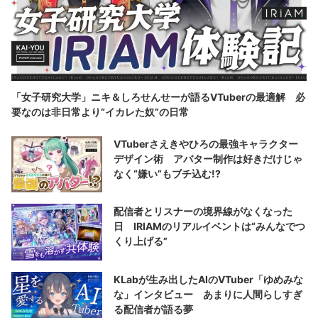
「女子研究大学」ニキ＆しろせんせーが語るVTuberの最適解 必
要なのは非日常より“イカレた奴”の日常
VTuberさえきやひろの最強キャラクター
デザイン術 アバター制作は好きだけじゃ
なく“嫌い”もブチ込む!?
配信者とリスナーの境界線がなくなった
日 IRIAMのリアルイベントは“みんなでつ
くり上げる”
KLabが生み出したAIのVTuber「ゆめみな
な」インタビュー あまりに人間らしすぎ
る配信者が語る夢