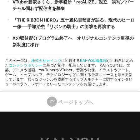
VTuber碧依さくら、新事務所「re;ALIZE」設立 実写／バー
チャル問わず配信者を募集
『THE RIBBON HERO』五十嵐祐貴監督が語る、現代のヒーロ
ー像──手塚治虫『リボンの騎士』の衝撃を再演する
Xの収益配分プログラム終了へ オリジナルコンテンツ重視の
新制度に移行
このページは、
株式会社カイユウ
に所属する
KAI-YOU編集部
が、独自に定め
た
コンテンツポリシー
に基づき制作・配信しています。 KAI-YOUでは、文
芸、アニメや漫画、YouTuberやVTuber、音楽や映像、イラストやアート、
ゲーム、ヒップホップ、テクノロジーなどに関する最新ニュースを毎日更新
しています。様々なジャンルを横断するポップカルチャーに関するインタビ
ューやコラム、レポートといったコンテンツをお届けします。
ページトップへ