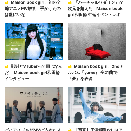
Maison book girl、初の全
「バーチャルワダリン」が
編アニメMV解禁 手がけたの
次元を超えた Maison book
は藍にいな
girl和田輪 生誕イベントレポ
彫刻とVTuberって同じなん
Maison book girl、2ndア
だ！ Maison book girl和田輪
ルバム『yume』 全21曲で
インタビュー
「夢」を表現
ゲイアイドルがMVに込めたメ
【写真】天津爛漫なLJKア