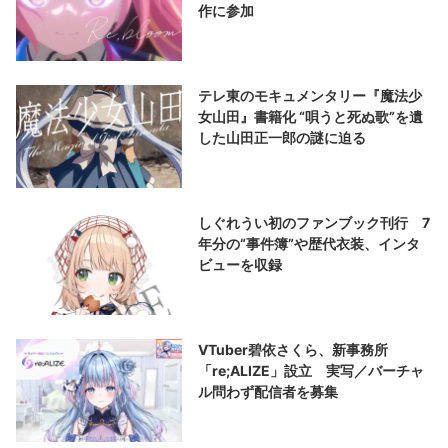
作に参加
テレ東のモキュメンタリー『魔法少
女山田』書籍化 “唄うと死ぬ歌”を遺
した山田正一郎の謎に迫る
しぐれうい初のファンブック刊行 7
年分の“事件簿”や歴代衣装、インタ
ビューを収録
VTuber碧依さくら、新事務所
「re;ALIZE」設立 実写／バーチャ
ル問わず配信者を募集