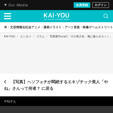
Our Media
会員登録
ログイン
本・文芸
情報化社会
アニメ・漫画
イラスト・アート
音楽・映像
ゲーム
ストリート
KAI-YOU
エンタメ
コラム
写真家Dioraの「その美少女、俺に撮らせろッ！」
【写真】ヘソフェチが悶絶するエキゾチック美人「や
ね」さんって何者？ に戻る
やねさん