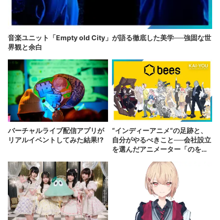
音楽ユニット「Empty old City」が語る徹底した美学──強固な世
界観と余白
バーチャルライブ配信アプリが
“インディーアニメ“の足跡と、
リアルイベントしてみた結果!?
自分がやるべきこと──会社設立
を選んだアニメーター「のを
か」の胸中