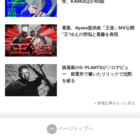
世、KAIRUIほか40組
葛葉、Ayase提供曲「王道」MV公開
“王”ゆえの苦悩と葛藤を表現
舐達麻のG-PLANTSがソロデビュ
ー 留置所で書いたリリックで沈黙
を破る
> 新着記事をもっと見る
ページトップへ