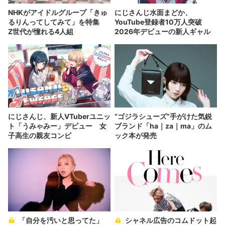
NHKがアイドルグループ「きゅ
にじさんじ水面まどか、
るりんってしてみて」を特集
YouTube登録者10万人突破
Z世代が憧れる4人組
2026年デビューの新人ギャル
にじさんじ、新人VTuberユニッ
“ゴジラシューズ”手がけた気鋭
ト「うみゃみー」デビュー 女
ブランド「ha｜za｜ma」のム
子高生の親友コンビ
ック本が発売
「自分を汚いと思ってた」
シャネル広告のコムドット起