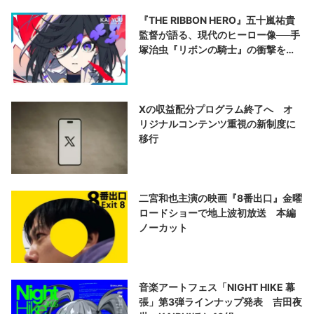
『THE RIBBON HERO』五十嵐祐貴
監督が語る、現代のヒーロー像──手
塚治虫『リボンの騎士』の衝撃を再
演する
Xの収益配分プログラム終了へ オ
リジナルコンテンツ重視の新制度に
移行
二宮和也主演の映画『8番出口』金曜
ロードショーで地上波初放送 本編
ノーカット
音楽アートフェス「NIGHT HIKE 幕
張」第3弾ラインナップ発表 吉田夜