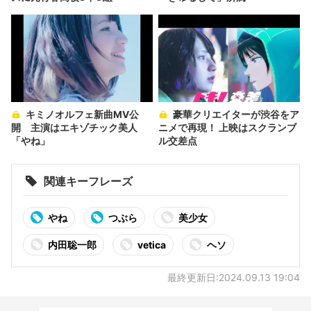
キミノオルフェ新曲MV公
豪華クリエイターが渋谷をア
開 主演はエキゾチック美人
ニメで再現！ 上映はスクランブ
「やね」
ル交差点
関連キーフレーズ
やね
つぶら
美少女
内田聡一郎
vetica
ヘソ
最終更新日:2024.09.13 19:04