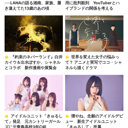
──LANAの語る湘南、家族、履
用に批判殺到 YouTuberとハ
き違えてた13歳のあの頃
イブランドの関係を考える
『約束のネバーランド』白井
世界を変えた女子の悩みっ
カイウ＆出水ぽすか、シャネル
て？ アニメと実写でココ・シャ
とコラボ 新作漫画や展覧会
ネルら描くドラマ
アイドルユニット「きゅるし
環やね、念願のアイドルデビ
て」発足 元カントリーガール
ュー 新生アイドルユニット
ズに元青春高校3年C組
「きゅるして」所属