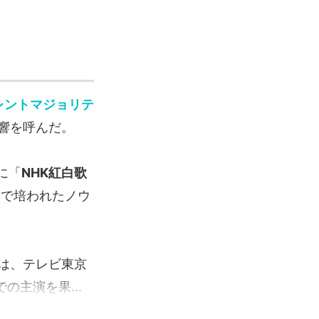
レントマジョリテ
響を呼んだ。
に「
NHK紅白歌
6で培われたノウ
は、テレビ東京
の主演を果...