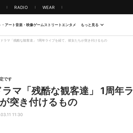
S
RADIO
WEAR
ト・アート
音楽・映像
ゲーム
ストリート
エンタメ
もっと見る
演ドラマ「残酷な観客達」 1周年ライブを経て、彼女たちが突き付けるもの
限定です
ドラマ「残酷な観客達」 1周年
が突き付けるもの
03.11 11:30