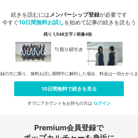
続きを読むには
メンバーシップ登録
が必要です
今すぐ
10日間無料お試し
を始めて記事の続きを読もう
残り 1,548文字 / 画像4枚
登録の方に限り、無料お試し期間中に解約した場合、料金は一切かかり
10日間無料で続きを見る
すでにアカウントをお持ちの方は
ログイン
会員登録する
Premium会員登録で
ログインする
ポップカルチャーを身近に