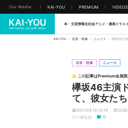
Our Media
KAI-YOU
PREMIUM
VIDEO
本・文芸
情報化社会
アニメ・漫画
イラス
KAI-YOU
音楽・映像
ニュース
欅坂46主
音楽・映像
ニュース
この記事はPremium会員
欅坂46主演
て、彼女たち
2017.04.19 13:15
2026.
にいみなお
0