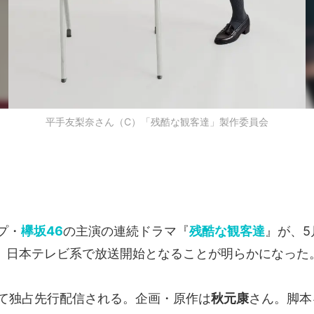
平手友梨奈さん（C）「残酷な観客達」製作委員会
プ・
欅坂46
の主演の連続ドラマ『
残酷な観客達
』が、5
ら、日本テレビ系で放送開始となることが明らかになった
uにて独占先行配信される。企画・原作は
秋元康
さん。脚本