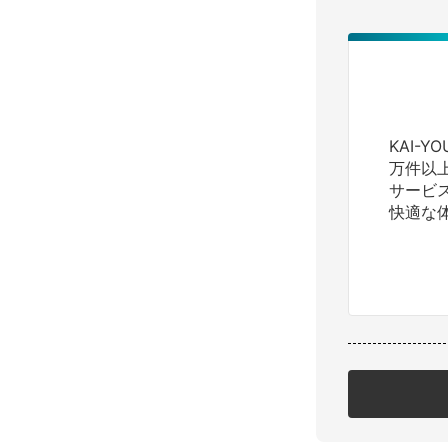
KAI-
万件以
サービ
快適な